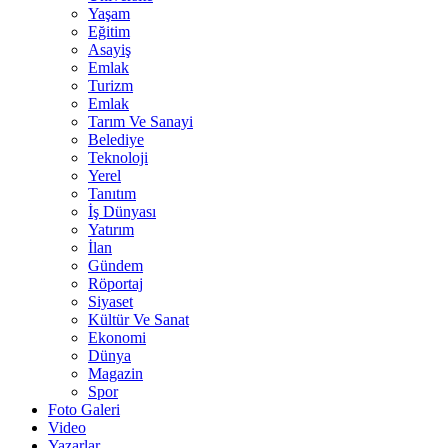
Yaşam
Eğitim
Asayiş
Emlak
Turizm
Emlak
Tarım Ve Sanayi
Belediye
Teknoloji
Yerel
Tanıtım
İş Dünyası
Yatırım
İlan
Gündem
Röportaj
Siyaset
Kültür Ve Sanat
Ekonomi
Dünya
Magazin
Spor
Foto Galeri
Video
Yazarlar