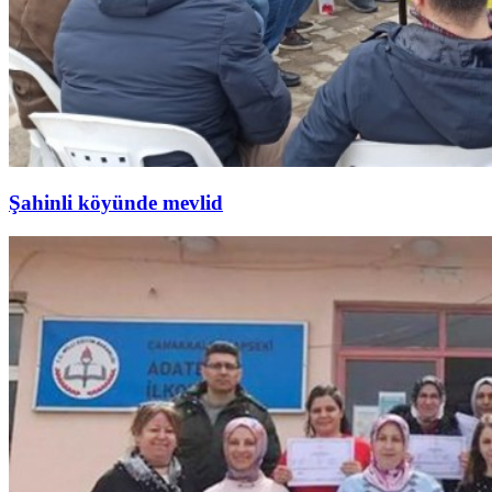
Şahinli köyünde mevlid