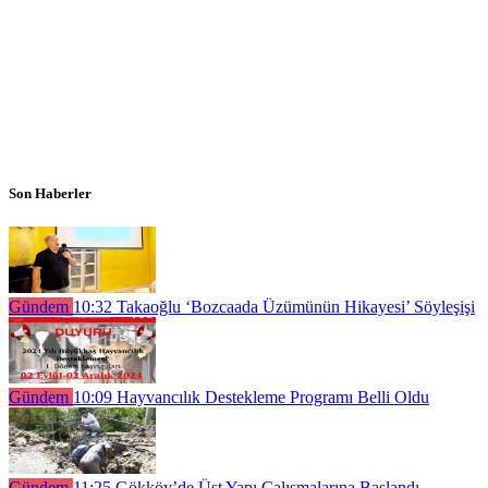
Son Haberler
Gündem
10:32
Takaoğlu ‘Bozcaada Üzümünün Hikayesi’ Söyleşişi
Gündem
10:09
Hayvancılık Destekleme Programı Belli Oldu
Gündem
11:25
Gökköy’de Üst Yapı Çalışmalarına Başlandı