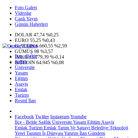
Foto Galeri
Videolar
Canlı Yayın
Günün Haberleri
DOLAR
47,74
%0,25
EURO
55,25
%0,43
G.ALTIN
6.660,55
%2,59
GÜMÜŞ
98
%3,57
İlçe - Belde
IMKB
13.779,39
%-0,14
Sağlık
BITCOIN
64.945
%0,08
Üniversite
Yaşam
Eğitim
Asayiş
Emlak
Turizm
Resmî İlan
Facebook
Twitter
Instagram
Youtube
İlçe - Belde
Sağlık
Üniversite
Yaşam
Eğitim
Asayiş
Emlak
Turizm
Emlak
Tarım Ve Sanayi
Belediye
Teknoloji
Yerel
Tanıtım
İş Dünyası
Yatırım
İlan
Gündem