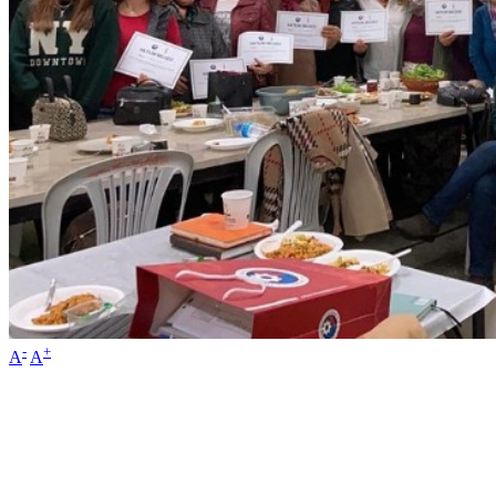
-
+
A
A