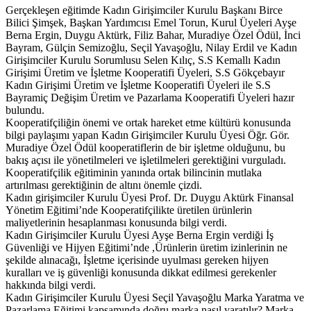
Gerçekleşen eğitimde Kadın Girişimciler Kurulu Başkanı Birce
Bilici Şimşek, Başkan Yardımcısı Emel Torun, Kurul Üyeleri Ayşe
Berna Ergin, Duygu Aktürk, Filiz Bahar, Muradiye Özel Ödül, İnci
Bayram, Gülçin Semizoğlu, Seçil Yavaşoğlu, Nilay Erdil ve Kadın
Girişimciler Kurulu Sorumlusu Selen Kılıç, S.S Kemallı Kadın
Girişimi Üretim ve İşletme Kooperatifi Üyeleri, S.S Gökçebayır
Kadın Girişimi Üretim ve İşletme Kooperatifi Üyeleri ile S.S
Bayramiç Değişim Üretim ve Pazarlama Kooperatifi Üyeleri hazır
bulundu.
Kooperatifçiliğin önemi ve ortak hareket etme kültürü konusunda
bilgi paylaşımı yapan Kadın Girişimciler Kurulu Üyesi Öğr. Gör.
Muradiye Özel Ödül kooperatiflerin de bir işletme olduğunu, bu
bakış açısı ile yönetilmeleri ve işletilmeleri gerektiğini vurguladı.
Kooperatifçilik eğitiminin yanında ortak bilincinin mutlaka
artırılması gerektiğinin de altını önemle çizdi.
Kadın girişimciler Kurulu Üyesi Prof. Dr. Duygu Aktürk Finansal
Yönetim Eğitimi’nde Kooperatifçilikte üretilen ürünlerin
maliyetlerinin hesaplanması konusunda bilgi verdi.
Kadın Girişimciler Kurulu Üyesi Ayşe Berna Ergin verdiği İş
Güvenliği ve Hijyen Eğitimi’nde ,Ürünlerin üretim izinlerinin ne
şekilde alınacağı, İşletme içerisinde uyulması gereken hijyen
kuralları ve iş güvenliği konusunda dikkat edilmesi gerekenler
hakkında bilgi verdi.
Kadın Girişimciler Kurulu Üyesi Seçil Yavaşoğlu Marka Yaratma ve
Pazarlama Eğitimi kapsamında doğru marka nasıl yaratılır? Marka