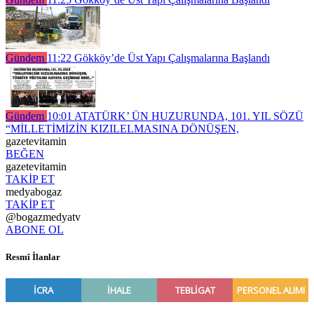
Gündem
11:22
Gökköy’de Üst Yapı Çalışmalarına Başlandı
Gündem
10:01
ATATÜRK’ ÜN HUZURUNDA, 101. YIL SÖZÜ
“MİLLETİMİZİN KIZILELMASINA DÖNÜŞEN,
gazetevitamin
BEĞEN
gazetevitamin
TAKİP ET
medyabogaz
TAKİP ET
@bogazmedyatv
ABONE OL
Resmî İlanlar