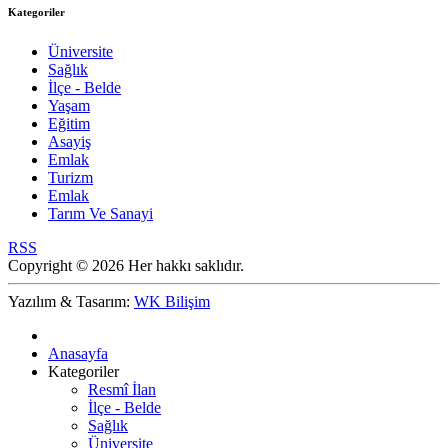
Kategoriler
Üniversite
Sağlık
İlçe - Belde
Yaşam
Eğitim
Asayiş
Emlak
Turizm
Emlak
Tarım Ve Sanayi
RSS
Copyright © 2026 Her hakkı saklıdır.
Yazılım & Tasarım:
WK Bilişim
Anasayfa
Kategoriler
Resmî İlan
İlçe - Belde
Sağlık
Üniversite