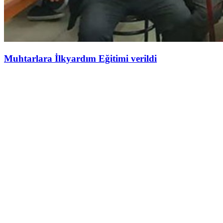
Muhtarlara İlkyardım Eğitimi verildi