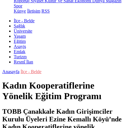
Röportaj
Siyaset
Kültür Ve Sanat
Ekonomi
Dünya
Magazin
Spor
Künye
İletişim
RSS
İlçe - Belde
Sağlık
Üniversite
Yaşam
Eğitim
Asayiş
Emlak
Turizm
Resmî İlan
Anasayfa
İlçe - Belde
Kadın Kooperatiflerine
Yönelik Eğitim Programı
TOBB Çanakkale Kadın Girişimciler
Kurulu Üyeleri Ezine Kemallı Köyü’nde
Kadın Kooperatiflerine yönelik