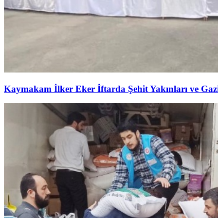
Kaymakam İlker Eker İftarda Şehit Yakınları ve Gazil