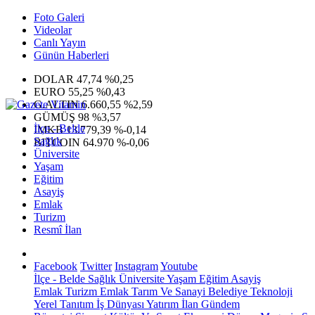
Foto Galeri
Videolar
Canlı Yayın
Günün Haberleri
DOLAR
47,74
%0,25
EURO
55,25
%0,43
G.ALTIN
6.660,55
%2,59
GÜMÜŞ
98
%3,57
İlçe - Belde
IMKB
13.779,39
%-0,14
Sağlık
BITCOIN
64.970
%-0,06
Üniversite
Yaşam
Eğitim
Asayiş
Emlak
Turizm
Resmî İlan
Facebook
Twitter
Instagram
Youtube
İlçe - Belde
Sağlık
Üniversite
Yaşam
Eğitim
Asayiş
Emlak
Turizm
Emlak
Tarım Ve Sanayi
Belediye
Teknoloji
Yerel
Tanıtım
İş Dünyası
Yatırım
İlan
Gündem