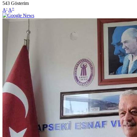
543
Gösterim
-
+
A
A