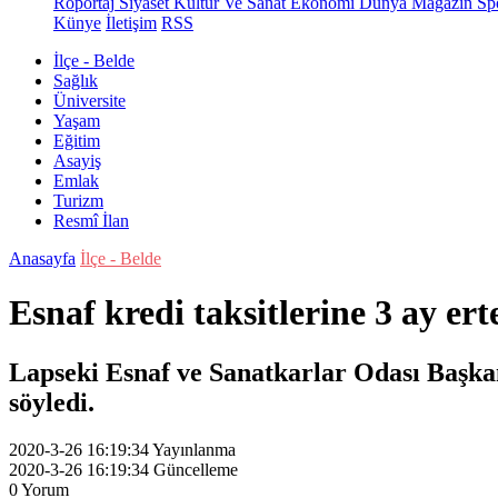
Röportaj
Siyaset
Kültür Ve Sanat
Ekonomi
Dünya
Magazin
Sp
Künye
İletişim
RSS
İlçe - Belde
Sağlık
Üniversite
Yaşam
Eğitim
Asayiş
Emlak
Turizm
Resmî İlan
Anasayfa
İlçe - Belde
Esnaf kredi taksitlerine 3 ay er
Lapseki Esnaf ve Sanatkarlar Odası Başkanı
söyledi.
2020-3-26 16:19:34
Yayınlanma
2020-3-26 16:19:34
Güncelleme
0
Yorum