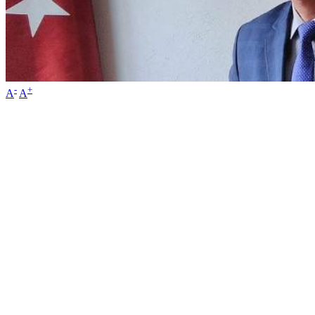
-
+
A
A