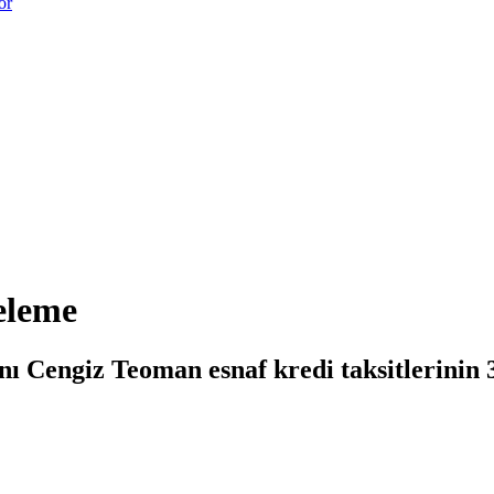
or
teleme
 Cengiz Teoman esnaf kredi taksitlerinin 3 a