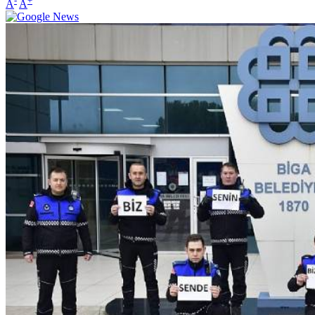
-
+
A
A