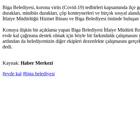
Biga Belediyesi, korona virüs (Covid-19) tedbirleri kapsamında ilçe gen
durakları, minibüs durakları, çöp konteynerleri ve birçok sosyal aland
İtfaiye Müdürlüğü Hizmet Binası ve Biga Belediyesi önünde buluşan eki
Konuya ilişkin bir açıklama yapan Biga Belediyesi İtfaiye Müdürü Rec
evde kal çağrısına destek olmak için böyle bir farkındalık çalışmasın
ardından da belediyemizin diğer ekipleri dezenfekte çalışmasını gerçekl
dedi.
Kaynak:
Haber Merkezi
#evde kal
#biga belediyesi