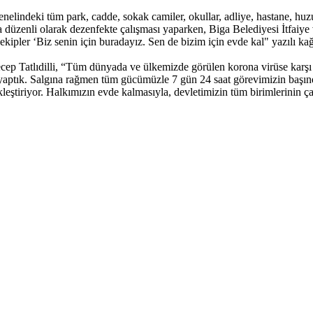
elindeki tüm park, cadde, sokak camiler, okullar, adliye, hastane, huzur
a düzenli olarak dezenfekte çalışması yaparken, Biga Belediyesi İtfaiye v
pler ‘Biz senin için buradayız. Sen de bizim için evde kal" yazılı kağı
ep Tatlıdilli, “Tüm dünyada ve ülkemizde görülen korona virüse karşı y
ı yaptık. Salgına rağmen tüm gücümüzle 7 gün 24 saat görevimizin başın
eştiriyor. Halkımızın evde kalmasıyla, devletimizin tüm birimlerinin çalı