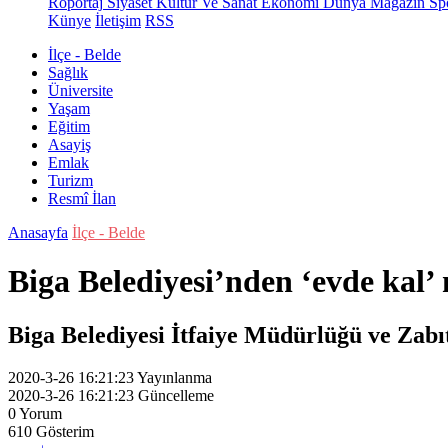
Röportaj
Siyaset
Kültür Ve Sanat
Ekonomi
Dünya
Magazin
Sp
Künye
İletişim
RSS
İlçe - Belde
Sağlık
Üniversite
Yaşam
Eğitim
Asayiş
Emlak
Turizm
Resmî İlan
Anasayfa
İlçe - Belde
Biga Belediyesi’nden ‘evde kal’
Biga Belediyesi İtfaiye Müdürlüğü ve Zabı
2020-3-26 16:21:23
Yayınlanma
2020-3-26 16:21:23
Güncelleme
0
Yorum
610
Gösterim