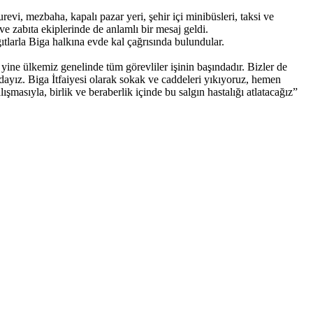
evi, mezbaha, kapalı pazar yeri, şehir içi minibüsleri, taksi ve
e zabıta ekiplerinde de anlamlı bir mesaj geldi.
tlarla Biga halkına evde kal çağrısında bulundular.
ine ülkemiz genelinde tüm görevliler işinin başındadır. Bizler de
dayız. Biga İtfaiyesi olarak sokak ve caddeleri yıkıyoruz, hemen
şmasıyla, birlik ve beraberlik içinde bu salgın hastalığı atlatacağız”