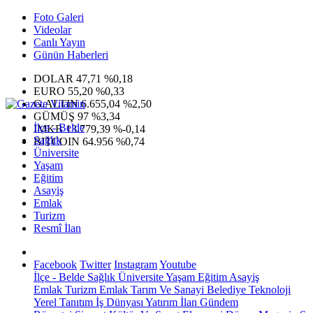
Foto Galeri
Videolar
Canlı Yayın
Günün Haberleri
DOLAR
47,71
%0,18
EURO
55,20
%0,33
G.ALTIN
6.655,04
%2,50
GÜMÜŞ
97
%3,34
İlçe - Belde
IMKB
13.779,39
%-0,14
Sağlık
BITCOIN
64.956
%0,74
Üniversite
Yaşam
Eğitim
Asayiş
Emlak
Turizm
Resmî İlan
Facebook
Twitter
Instagram
Youtube
İlçe - Belde
Sağlık
Üniversite
Yaşam
Eğitim
Asayiş
Emlak
Turizm
Emlak
Tarım Ve Sanayi
Belediye
Teknoloji
Yerel
Tanıtım
İş Dünyası
Yatırım
İlan
Gündem