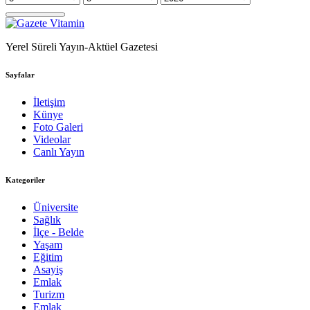
Yerel Süreli Yayın-Aktüel Gazetesi
Sayfalar
İletişim
Künye
Foto Galeri
Videolar
Canlı Yayın
Kategoriler
Üniversite
Sağlık
İlçe - Belde
Yaşam
Eğitim
Asayiş
Emlak
Turizm
Emlak