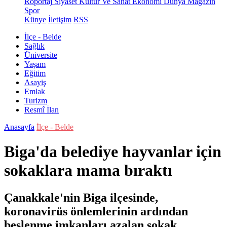
Röportaj
Siyaset
Kültür Ve Sanat
Ekonomi
Dünya
Magazin
Spor
Künye
İletişim
RSS
İlçe - Belde
Sağlık
Üniversite
Yaşam
Eğitim
Asayiş
Emlak
Turizm
Resmî İlan
Anasayfa
İlçe - Belde
Biga'da belediye hayvanlar için
sokaklara mama bıraktı
Çanakkale'nin Biga ilçesinde,
koronavirüs önlemlerinin ardından
beslenme imkanları azalan sokak