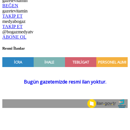
gazetevitamin
BEĞEN
gazetevitamin
TAKİP ET
medyabogaz
TAKİP ET
@bogazmedyatv
ABONE OL
Resmî İlanlar