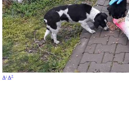
-
+
A
A