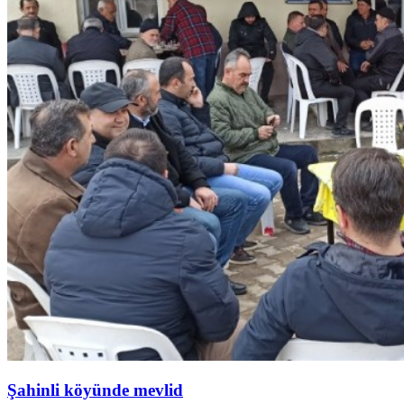
Şahinli köyünde mevlid