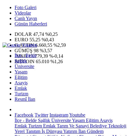
Foto Galeri
Videolar
Canlı Yayın
Günün Haberleri
DOLAR
47,74
%0,25
EURO
55,25
%0,43
G.ALTIN
6.660,55
%2,59
GÜMÜŞ
98
%3,57
İlçe - Belde
IMKB
13.779,39
%-0,14
Sağlık
BITCOIN
65.010
%1,26
Üniversite
Yaşam
Eğitim
Asayiş
Emlak
Turizm
Resmî İlan
Facebook
Twitter
Instagram
Youtube
İlçe - Belde
Sağlık
Üniversite
Yaşam
Eğitim
Asayiş
Emlak
Turizm
Emlak
Tarım Ve Sanayi
Belediye
Teknoloji
Yerel
Tanıtım
İş Dünyası
Yatırım
İlan
Gündem