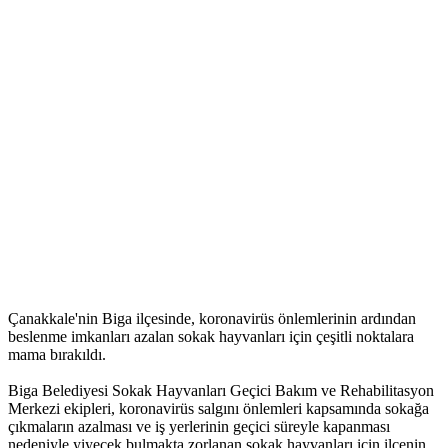
Çanakkale'nin Biga ilçesinde, koronavirüs önlemlerinin ardından
beslenme imkanları azalan sokak hayvanları için çeşitli noktalara
mama bırakıldı.
Biga Belediyesi Sokak Hayvanları Geçici Bakım ve Rehabilitasyon
Merkezi ekipleri, koronavirüs salgını önlemleri kapsamında sokağa
çıkmaların azalması ve iş yerlerinin geçici süreyle kapanması
nedeniyle yiyecek bulmakta zorlanan sokak hayvanları için ilçenin