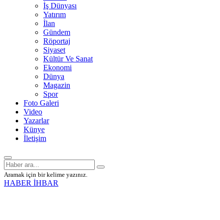
İş Dünyası
Yatırım
İlan
Gündem
Röportaj
Siyaset
Kültür Ve Sanat
Ekonomi
Dünya
Magazin
Spor
Foto Galeri
Video
Yazarlar
Künye
İletişim
Aramak için bir kelime yazınız.
HABER İHBAR