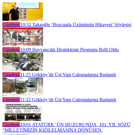
Gündem
10:32
Takaoğlu ‘Bozcaada Üzümünün Hikayesi’ Söyleşişi
Gündem
10:09
Hayvancılık Destekleme Programı Belli Oldu
Gündem
11:25
Gökköy’de Üst Yapı Çalışmalarına Başlandı
Gündem
11:22
Gökköy’de Üst Yapı Çalışmalarına Başlandı
Gündem
10:01
ATATÜRK’ ÜN HUZURUNDA, 101. YIL SÖZÜ
“MİLLETİMİZİN KIZILELMASINA DÖNÜŞEN,