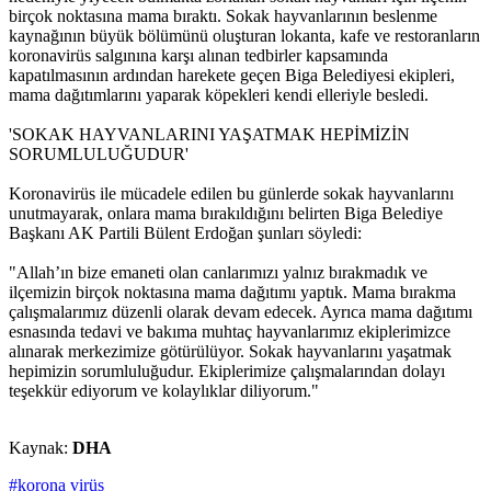
birçok noktasına mama bıraktı. Sokak hayvanlarının beslenme
kaynağının büyük bölümünü oluşturan lokanta, kafe ve restoranların
koronavirüs salgınına karşı alınan tedbirler kapsamında
kapatılmasının ardından harekete geçen Biga Belediyesi ekipleri,
mama dağıtımlarını yaparak köpekleri kendi elleriyle besledi.
'SOKAK HAYVANLARINI YAŞATMAK HEPİMİZİN
SORUMLULUĞUDUR'
Koronavirüs ile mücadele edilen bu günlerde sokak hayvanlarını
unutmayarak, onlara mama bırakıldığını belirten Biga Belediye
Başkanı AK Partili Bülent Erdoğan şunları söyledi:
"Allah’ın bize emaneti olan canlarımızı yalnız bırakmadık ve
ilçemizin birçok noktasına mama dağıtımı yaptık. Mama bırakma
çalışmalarımız düzenli olarak devam edecek. Ayrıca mama dağıtımı
esnasında tedavi ve bakıma muhtaç hayvanlarımız ekiplerimizce
alınarak merkezimize götürülüyor. Sokak hayvanlarını yaşatmak
hepimizin sorumluluğudur. Ekiplerimize çalışmalarından dolayı
teşekkür ediyorum ve kolaylıklar diliyorum."
Kaynak:
DHA
#korona virüs