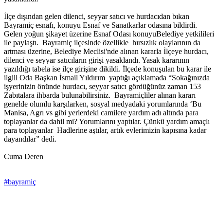
İlçe dışından gelen dilenci, seyyar satıcı ve hurdacıdan bıkan
Bayramiç esnafı, konuyu Esnaf ve Sanatkarlar odasına bildirdi.
Gelen yoğun şikayet üzerine Esnaf Odası konuyuBelediye yetkilileri
ile paylaştı. Bayramiç ilçesinde özellikle hırsızlık olaylarının da
artması üzerine, Belediye Meclisi'nde alınan kararla İlçeye hurdacı,
dilenci ve seyyar satıcıların girişi yasaklandı. Yasak kararının
yazıldığı tabela ise ilçe girişine dikildi. İlçede konuşulan bu karar ile
ilgili Oda Başkan İsmail Yıldırım yaptığı açıklamada “Sokağınızda
işyerinizin önünde hurdacı, seyyar satıcı gördüğünüz zaman 153
Zabıtalara ihbarda bulunabilirsiniz. Bayramiçliler alınan kararı
genelde olumlu karşılarken, sosyal medyadaki yorumlarında ‘Bu
Manisa, Agrı vs gibi yerlerdeki camilere yardım adı altında para
toplayanlar da dahil mi? Yorumlarını yaptılar. Çünkü yardım amaçlı
para toplayanlar Hadlerine aştılar, artık evlerimizin kapısına kadar
dayandılar” dedi.
Cuma Deren
#bayramiç