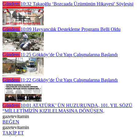
Gündem
10:32
Takaoğlu ‘Bozcaada Üzümünün Hikayesi’ Söyleşişi
Gündem
10:09
Hayvancılık Destekleme Programı Belli Oldu
Gündem
11:25
Gökköy’de Üst Yapı Çalışmalarına Başlandı
Gündem
11:22
Gökköy’de Üst Yapı Çalışmalarına Başlandı
Gündem
10:01
ATATÜRK’ ÜN HUZURUNDA, 101. YIL SÖZÜ
“MİLLETİMİZİN KIZILELMASINA DÖNÜŞEN,
gazetevitamin
BEĞEN
gazetevitamin
TAKİP ET