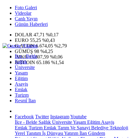
Foto Galeri
Videolar
Canlı Yayın
Günün Haberleri
DOLAR
47,71
%0,17
EURO
55,25
%0,43
G.ALTIN
6.674,05
%2,79
GÜMÜŞ
98
%4,25
İlçe - Belde
IMKB
13.807,59
%0,06
Sağlık
BITCOIN
65.186
%1,54
Üniversite
Yaşam
Eğitim
Asayiş
Emlak
Turizm
Resmî İlan
Facebook
Twitter
Instagram
Youtube
İlçe - Belde
Sağlık
Üniversite
Yaşam
Eğitim
Asayiş
Emlak
Turizm
Emlak
Tarım Ve Sanayi
Belediye
Teknoloji
Yerel
Tanıtım
İş Dünyası
Yatırım
İlan
Gündem