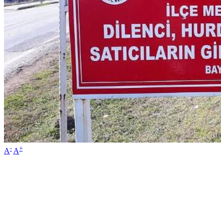
-
+
A
A