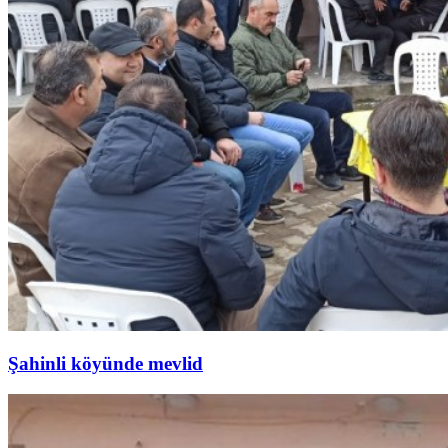
Şahinli köyünde mevlid