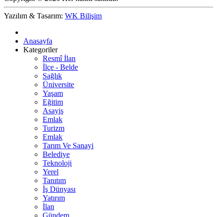
Yazılım & Tasarım:
WK Bilişim
Anasayfa
Kategoriler
Resmî İlan
İlçe - Belde
Sağlık
Üniversite
Yaşam
Eğitim
Asayiş
Emlak
Turizm
Emlak
Tarım Ve Sanayi
Belediye
Teknoloji
Yerel
Tanıtım
İş Dünyası
Yatırım
İlan
Gündem