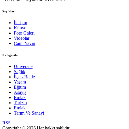
Sayfalar
İletişim
Künye
Foto Galeri
Videolar
Canlı Yayın
Kategoriler
Üniversite
Sağlık
İlçe - Belde
Yaşam
Eğitim
Asayiş
Emlak
Turizm
Emlak
Tarım Ve Sanayi
RSS
Copyright © 2026 Her hakkı saklıdır.