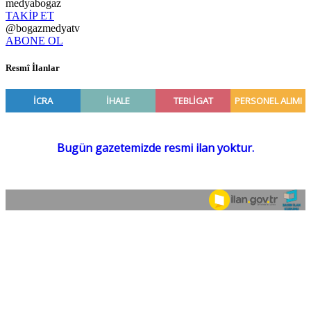
medyabogaz
TAKİP ET
@bogazmedyatv
ABONE OL
Resmî İlanlar