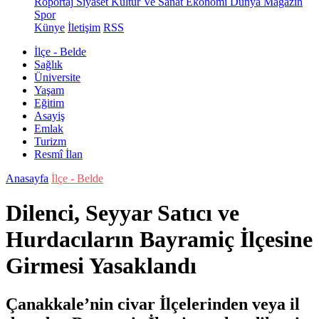
Röportaj
Siyaset
Kültür Ve Sanat
Ekonomi
Dünya
Magazin
Spor
Künye
İletişim
RSS
İlçe - Belde
Sağlık
Üniversite
Yaşam
Eğitim
Asayiş
Emlak
Turizm
Resmî İlan
Anasayfa
İlçe - Belde
Dilenci, Seyyar Satıcı ve
Hurdacıların Bayramiç İlçesine
Girmesi Yasaklandı
Çanakkale’nin civar İlçelerinden veya il