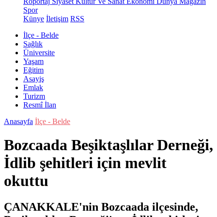
Röportaj
Siyaset
Kültür Ve Sanat
Ekonomi
Dünya
Magazin
Spor
Künye
İletişim
RSS
İlçe - Belde
Sağlık
Üniversite
Yaşam
Eğitim
Asayiş
Emlak
Turizm
Resmî İlan
Anasayfa
İlçe - Belde
Bozcaada Beşiktaşlılar Derneği,
İdlib şehitleri için mevlit
okuttu
ÇANAKKALE'nin Bozcaada ilçesinde,