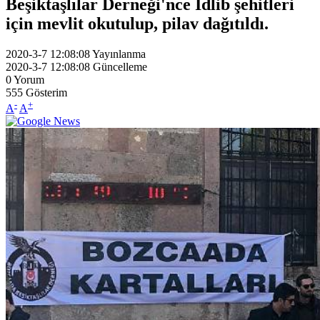
Beşiktaşlılar Derneği'nce İdlib şehitleri
için mevlit okutulup, pilav dağıtıldı.
2020-3-7 12:08:08
Yayınlanma
2020-3-7 12:08:08
Güncelleme
0
Yorum
555
Gösterim
-
+
A
A