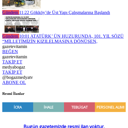
Gündem
11:22
Gökköy’de Üst Yapı Çalışmalarına Başlandı
Gündem
10:01
ATATÜRK’ ÜN HUZURUNDA, 101. YIL SÖZÜ
“MİLLETİMİZİN KIZILELMASINA DÖNÜŞEN,
gazetevitamin
BEĞEN
gazetevitamin
TAKİP ET
medyabogaz
TAKİP ET
@bogazmedyatv
ABONE OL
Resmî İlanlar