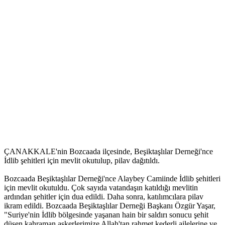
ÇANAKKALE'nin Bozcaada ilçesinde, Beşiktaşlılar Derneği'nce
İdlib şehitleri için mevlit okutulup, pilav dağıtıldı.
Bozcaada Beşiktaşlılar Derneği'nce Alaybey Camiinde İdlib şehitleri
için mevlit okutuldu. Çok sayıda vatandaşın katıldığı mevlitin
ardından şehitler için dua edildi. Daha sonra, katılımcılara pilav
ikram edildi. Bozcaada Beşiktaşlılar Derneği Başkanı Özgür Yaşar,
"Suriye'nin İdlib bölgesinde yaşanan hain bir saldırı sonucu şehit
düşen kahraman askerlerimize Allah'tan rahmet kederli ailelerine ve