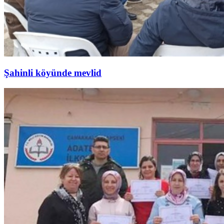
Şahinli köyünde mevlid