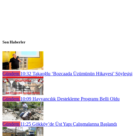
Son Haberler
Gündem
10:32
Takaoğlu ‘Bozcaada Üzümünün Hikayesi’ Söyleşişi
Gündem
10:09
Hayvancılık Destekleme Programı Belli Oldu
Gündem
11:25
Gökköy’de Üst Yapı Çalışmalarına Başlandı