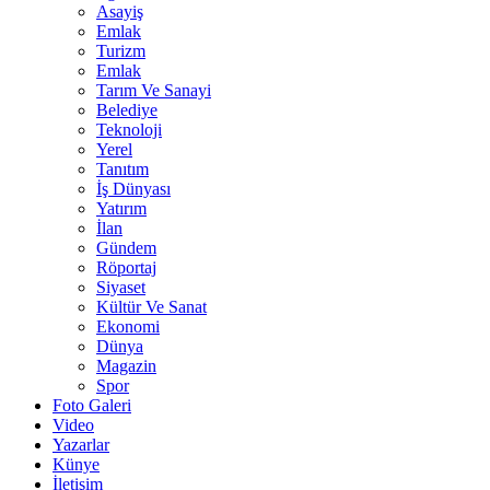
Asayiş
Emlak
Turizm
Emlak
Tarım Ve Sanayi
Belediye
Teknoloji
Yerel
Tanıtım
İş Dünyası
Yatırım
İlan
Gündem
Röportaj
Siyaset
Kültür Ve Sanat
Ekonomi
Dünya
Magazin
Spor
Foto Galeri
Video
Yazarlar
Künye
İletişim