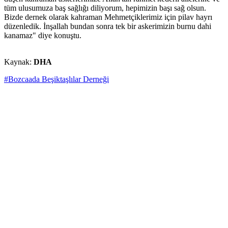
tüm ulusumuza baş sağlığı diliyorum, hepimizin başı sağ olsun.
Bizde dernek olarak kahraman Mehmetçiklerimiz için pilav hayrı
düzenledik. İnşallah bundan sonra tek bir askerimizin burnu dahi
kanamaz" diye konuştu.
Kaynak:
DHA
#Bozcaada Beşiktaşlılar Derneği