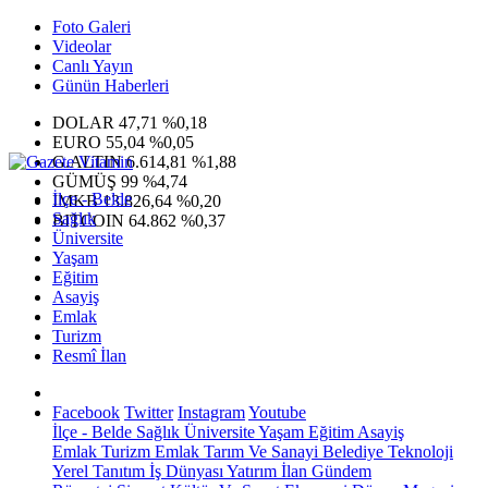
Foto Galeri
Videolar
Canlı Yayın
Günün Haberleri
DOLAR
47,71
%0,18
EURO
55,04
%0,05
G.ALTIN
6.614,81
%1,88
GÜMÜŞ
99
%4,74
İlçe - Belde
IMKB
13.826,64
%0,20
Sağlık
BITCOIN
64.862
%0,37
Üniversite
Yaşam
Eğitim
Asayiş
Emlak
Turizm
Resmî İlan
Facebook
Twitter
Instagram
Youtube
İlçe - Belde
Sağlık
Üniversite
Yaşam
Eğitim
Asayiş
Emlak
Turizm
Emlak
Tarım Ve Sanayi
Belediye
Teknoloji
Yerel
Tanıtım
İş Dünyası
Yatırım
İlan
Gündem