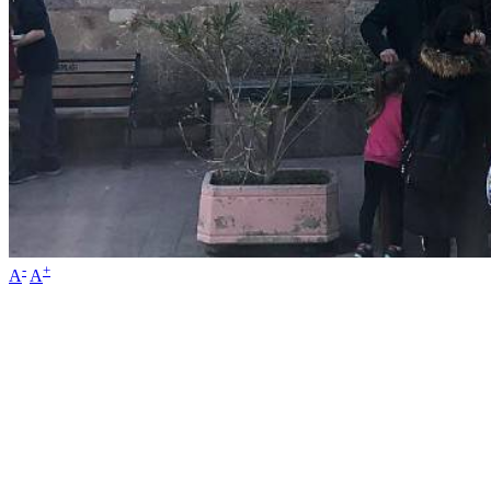
-
+
A
A