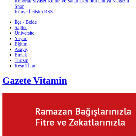
Röportaj
Siyaset
Kültür Ve Sanat
Ekonomi
Dünya
Magazin
Spor
Künye
İletişim
RSS
İlçe - Belde
Sağlık
Üniversite
Yaşam
Eğitim
Asayiş
Emlak
Turizm
Resmî İlan
Gazete Vitamin