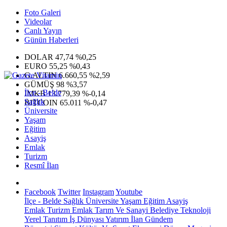
Foto Galeri
Videolar
Canlı Yayın
Günün Haberleri
DOLAR
47,74
%0,25
EURO
55,25
%0,43
G.ALTIN
6.660,55
%2,59
GÜMÜŞ
98
%3,57
İlçe - Belde
IMKB
13.779,39
%-0,14
Sağlık
BITCOIN
65.011
%-0,47
Üniversite
Yaşam
Eğitim
Asayiş
Emlak
Turizm
Resmî İlan
Facebook
Twitter
Instagram
Youtube
İlçe - Belde
Sağlık
Üniversite
Yaşam
Eğitim
Asayiş
Emlak
Turizm
Emlak
Tarım Ve Sanayi
Belediye
Teknoloji
Yerel
Tanıtım
İş Dünyası
Yatırım
İlan
Gündem