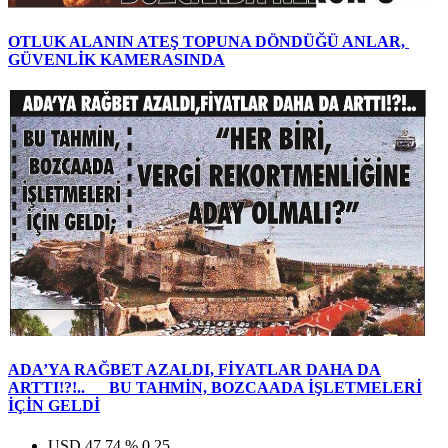
OTLUK ALANIN ATEŞ TOPUNA DÖNDÜĞÜ ANLAR,
GÜVENLİK KAMERASINDA
ADA’YA RAĞBET AZALDI, FİYATLAR DAHA DA
ARTTI!?!.. BU TAHMİN, BOZCAADA İŞLETMELERİ
İÇİN GELDİ
USD
47,74
%
0,25