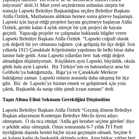
istiyorum” dedi.31 Mart yerel seçimlerinin ardından sürpriz bir
sonuçla Lapseki Belediye Başkanlığına seçilen Belediye Başkanı
Atilla Öztürk, Mazbatasını aldıktan hemen sonra göreve başlamıştı.
Lapseki için hayal ettiği projeleri hayata geçirmeye başlayan Atilla
Öztürk, geride kalan 4 aylık süreçte bir çok projeyi de hayata
geçirdi. Yapacağı projeler ve çalışmalar hakkında bilgiler veren
Lapseki Belediye Başkanı Atilla Öztürk “Lapseki coğrafi olarak
çok değerli bir yer olmasına rağmen çok gelişmiş bir ilçe değil. Son
yıllarda 1915 Çanakkale Köprüsünün yapılması ile belki biraz daha
tanınır hale geldi. Ama Lapseki yıllardan beri hak ettiği değeri
almadığını düşünüyorum. Küçükken aynı Lapseki, büyüdük, okula
gittik hala aynı Lapseki. Biz Türkiye’nin en batısındayız ama bir
Gelibolu’ya baktığımızda, Biga’ya ve Çanakkale Merkeze
baktığımız zaman Lapseki onların arasında daha sıkışmış bir ilçe
gibi. Biz de Lapseki’ye hizmet etmek ve geliştirmek için yola
çıktık, Başkanlık da nasip oldu şimdi icraat zamanı” dedi.
Taşın Altına Elimi Sokmam Gerektiğini Düşündüm
Lapseki Belediye Başkanı Atilla Öztürk “Geçmiş dönem Belediye
Başkan adayımızın Kontenjan Belediye Meclis üyesi adayı
olmuştum. O da rica etmişti ‘Atilla gel beraber seçime girelim’ diye
o şekilde aday olmuştuk. Onun sonrasında 6-7 yıllık İYİ Parti
üyeliğimin dışında benim hiçbir siyasi geçmişim olmadı. Seçime 6
ay kalana kadar da başkanlık aklımda yoktu. Ama birkaç yıldan beri