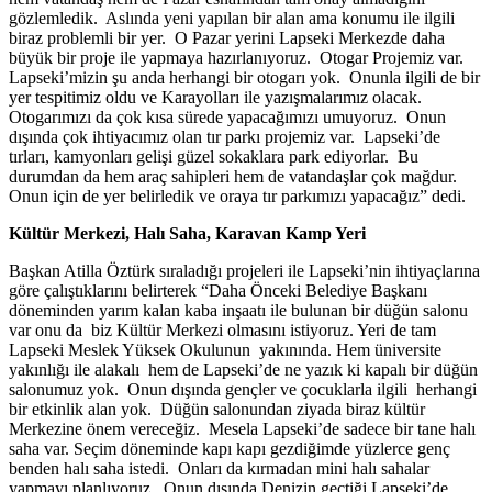
gözlemledik. Aslında yeni yapılan bir alan ama konumu ile ilgili
biraz problemli bir yer. O Pazar yerini Lapseki Merkezde daha
büyük bir proje ile yapmaya hazırlanıyoruz. Otogar Projemiz var.
Lapseki’mizin şu anda herhangi bir otogarı yok. Onunla ilgili de bir
yer tespitimiz oldu ve Karayolları ile yazışmalarımız olacak.
Otogarımızı da çok kısa sürede yapacağımızı umuyoruz. Onun
dışında çok ihtiyacımız olan tır parkı projemiz var. Lapseki’de
tırları, kamyonları gelişi güzel sokaklara park ediyorlar. Bu
durumdan da hem araç sahipleri hem de vatandaşlar çok mağdur.
Onun için de yer belirledik ve oraya tır parkımızı yapacağız” dedi.
Kültür Merkezi, Halı Saha, Karavan Kamp Yeri
Başkan Atilla Öztürk sıraladığı projeleri ile Lapseki’nin ihtiyaçlarına
göre çalıştıklarını belirterek “Daha Önceki Belediye Başkanı
döneminden yarım kalan kaba inşaatı ile bulunan bir düğün salonu
var onu da biz Kültür Merkezi olmasını istiyoruz. Yeri de tam
Lapseki Meslek Yüksek Okulunun yakınında. Hem üniversite
yakınlığı ile alakalı hem de Lapseki’de ne yazık ki kapalı bir düğün
salonumuz yok. Onun dışında gençler ve çocuklarla ilgili herhangi
bir etkinlik alan yok. Düğün salonundan ziyada biraz kültür
Merkezine önem vereceğiz. Mesela Lapseki’de sadece bir tane halı
saha var. Seçim döneminde kapı kapı gezdiğimde yüzlerce genç
benden halı saha istedi. Onları da kırmadan mini halı sahalar
yapmayı planlıyoruz. Onun dışında Denizin geçtiği Lapseki’de