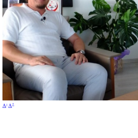
-
+
A
A