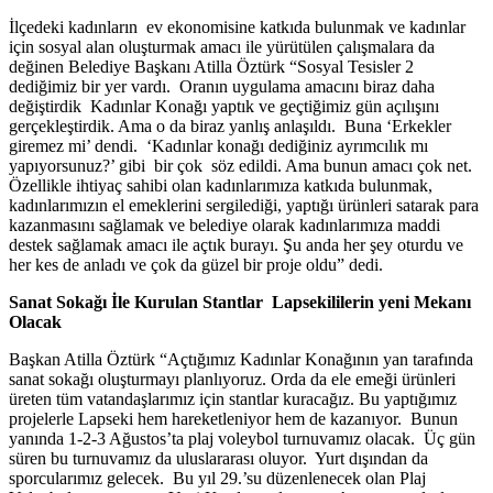
İlçedeki kadınların ev ekonomisine katkıda bulunmak ve kadınlar
için sosyal alan oluşturmak amacı ile yürütülen çalışmalara da
değinen Belediye Başkanı Atilla Öztürk “Sosyal Tesisler 2
dediğimiz bir yer vardı. Oranın uygulama amacını biraz daha
değiştirdik Kadınlar Konağı yaptık ve geçtiğimiz gün açılışını
gerçekleştirdik. Ama o da biraz yanlış anlaşıldı. Buna ‘Erkekler
giremez mi’ dendi. ‘Kadınlar konağı dediğiniz ayrımcılık mı
yapıyorsunuz?’ gibi bir çok söz edildi. Ama bunun amacı çok net.
Özellikle ihtiyaç sahibi olan kadınlarımıza katkıda bulunmak,
kadınlarımızın el emeklerini sergilediği, yaptığı ürünleri satarak para
kazanmasını sağlamak ve belediye olarak kadınlarımıza maddi
destek sağlamak amacı ile açtık burayı. Şu anda her şey oturdu ve
her kes de anladı ve çok da güzel bir proje oldu” dedi.
Sanat Sokağı İle Kurulan Stantlar Lapsekililerin yeni Mekanı
Olacak
Başkan Atilla Öztürk “Açtığımız Kadınlar Konağının yan tarafında
sanat sokağı oluşturmayı planlıyoruz. Orda da ele emeği ürünleri
üreten tüm vatandaşlarımız için stantlar kuracağız. Bu yaptığımız
projelerle Lapseki hem hareketleniyor hem de kazanıyor. Bunun
yanında 1-2-3 Ağustos’ta plaj voleybol turnuvamız olacak. Üç gün
süren bu turnuvamız da uluslararası oluyor. Yurt dışından da
sporcularımız gelecek. Bu yıl 29.’su düzenlenecek olan Plaj