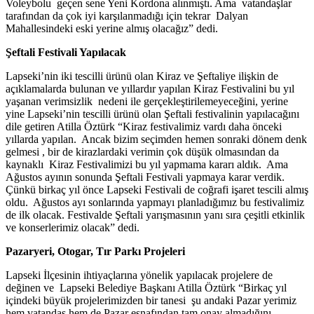
Voleybolu geçen sene Yeni Kordona alınmıştı. Ama vatandaşlar
tarafından da çok iyi karşılanmadığı için tekrar Dalyan
Mahallesindeki eski yerine almış olacağız” dedi.
Şeftali Festivali Yapılacak
Lapseki’nin iki tescilli ürünü olan Kiraz ve Şeftaliye ilişkin de
açıklamalarda bulunan ve yıllardır yapılan Kiraz Festivalini bu yıl
yaşanan verimsizlik nedeni ile gerçekleştirilemeyeceğini, yerine
yine Lapseki’nin tescilli ürünü olan Şeftali festivalinin yapılacağını
dile getiren Atilla Öztürk “Kiraz festivalimiz vardı daha önceki
yıllarda yapılan. Ancak bizim seçimden hemen sonraki dönem denk
gelmesi , bir de kirazlardaki verimin çok düşük olmasından da
kaynaklı Kiraz Festivalimizi bu yıl yapmama kararı aldık. Ama
Ağustos ayının sonunda Şeftali Festivali yapmaya karar verdik.
Çünkü birkaç yıl önce Lapseki Festivali de coğrafi işaret tescili almış
oldu. Ağustos ayı sonlarında yapmayı planladığımız bu festivalimiz
de ilk olacak. Festivalde Şeftali yarışmasının yanı sıra çeşitli etkinlik
ve konserlerimiz olacak” dedi.
Pazaryeri, Otogar, Tır Parkı Projeleri
Lapseki İlçesinin ihtiyaçlarına yönelik yapılacak projelere de
değinen ve Lapseki Belediye Başkanı Atilla Öztürk “Birkaç yıl
içindeki büyük projelerimizden bir tanesi şu andaki Pazar yerimiz
hem vatandaş hem de Pazar esnafından tam onay almadığını