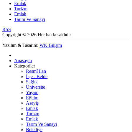
Emlak
Turizm
Emlak
Tarım Ve Sanayi
RSS
Copyright © 2026 Her hakkı saklıdır.
Yazılım & Tasarım:
WK Bilişim
Anasayfa
Kategoriler
Resmî İlan
İlçe - Belde
Sağlık
Üniversite
Yaşam
Eğitim
Asayiş
Emlak
Turizm
Emlak
Tarım Ve Sanayi
Belediye