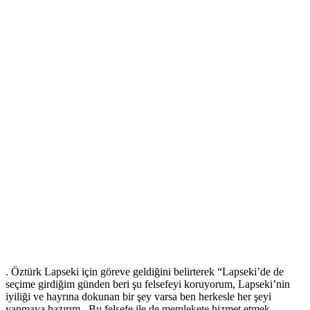
. Öztürk Lapseki için göreve geldiğini belirterek “Lapseki’de de
seçime girdiğim günden beri şu felsefeyi koruyorum, Lapseki’nin
iyiliği ve hayrına dokunan bir şey varsa ben herkesle her şeyi
yapmaya hazırım. Bu felsefe ile de memlekete hizmet etmek