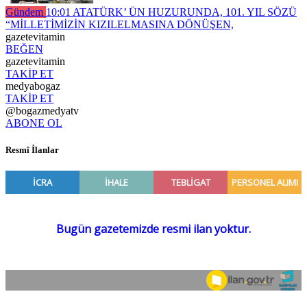
Gündem
10:01
ATATÜRK’ ÜN HUZURUNDA, 101. YIL SÖZÜ
“MİLLETİMİZİN KIZILELMASINA DÖNÜŞEN,
gazetevitamin
BEĞEN
gazetevitamin
TAKİP ET
medyabogaz
TAKİP ET
@bogazmedyatv
ABONE OL
Resmî İlanlar