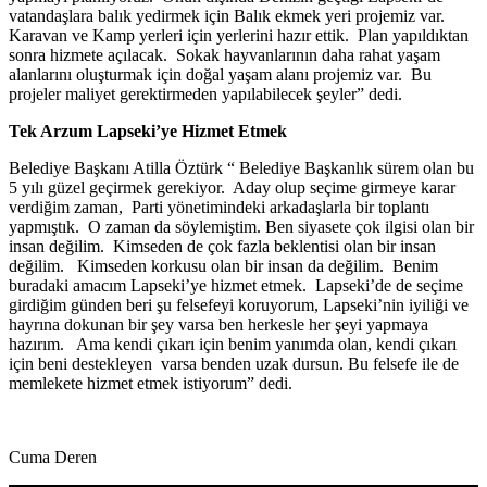
vatandaşlara balık yedirmek için Balık ekmek yeri projemiz var.
Karavan ve Kamp yerleri için yerlerini hazır ettik. Plan yapıldıktan
sonra hizmete açılacak. Sokak hayvanlarının daha rahat yaşam
alanlarını oluşturmak için doğal yaşam alanı projemiz var. Bu
projeler maliyet gerektirmeden yapılabilecek şeyler” dedi.
Tek Arzum Lapseki’ye Hizmet Etmek
Belediye Başkanı Atilla Öztürk “ Belediye Başkanlık sürem olan bu
5 yılı güzel geçirmek gerekiyor. Aday olup seçime girmeye karar
verdiğim zaman, Parti yönetimindeki arkadaşlarla bir toplantı
yapmıştık. O zaman da söylemiştim. Ben siyasete çok ilgisi olan bir
insan değilim. Kimseden de çok fazla beklentisi olan bir insan
değilim. Kimseden korkusu olan bir insan da değilim. Benim
buradaki amacım Lapseki’ye hizmet etmek. Lapseki’de de seçime
girdiğim günden beri şu felsefeyi koruyorum, Lapseki’nin iyiliği ve
hayrına dokunan bir şey varsa ben herkesle her şeyi yapmaya
hazırım. Ama kendi çıkarı için benim yanımda olan, kendi çıkarı
için beni destekleyen varsa benden uzak dursun. Bu felsefe ile de
memlekete hizmet etmek istiyorum” dedi.
Cuma Deren