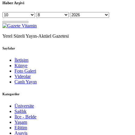
Haber Arşivi
Yerel Süreli Yayın-Aktüel Gazetesi
Sayfalar
İletişim
Künye
Foto Galeri
Videolar
Canlı Yayın
Kategoriler
Üniversite
Sağlık
İlçe - Belde
Yaşam
Eğitim
Asayiş