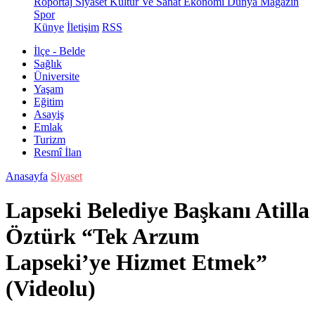
Röportaj
Siyaset
Kültür Ve Sanat
Ekonomi
Dünya
Magazin
Spor
Künye
İletişim
RSS
İlçe - Belde
Sağlık
Üniversite
Yaşam
Eğitim
Asayiş
Emlak
Turizm
Resmî İlan
Anasayfa
Siyaset
Lapseki Belediye Başkanı Atilla
Öztürk “Tek Arzum
Lapseki’ye Hizmet Etmek”
(Videolu)