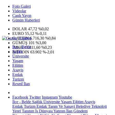
Foto Galeri
Videolar
Canlı Yayın
Günün Haberleri
DOLAR
47,72
%0,02
EURO
55,12
%-0,11
G.ALTIN
6.716,30
%0,84
GÜMÜŞ
101
%3,00
İlçe - Belde
IMKB
13.811,60
%0,23
Sağlık
BITCOIN
63.902
%-2,01
Üniversite
Yaşam
Eğitim
Asayiş
Emlak
Turizm
Resmî İlan
Facebook
Twitter
Instagram
Youtube
İlçe - Belde
Sağlık
Üniversite
Yaşam
Eğitim
Asayiş
Emlak
Turizm
Emlak
Tarım Ve Sanayi
Belediye
Teknoloji
Yerel
Tanıtım
İş Dünyası
Yatırım
İlan
Gündem