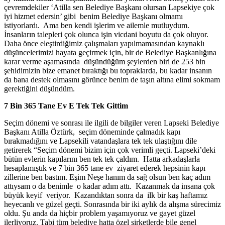
çevremdekiler ‘Atilla sen Belediye Başkanı olursan Lapsekiye çok
iyi hizmet edersin’ gibi benim Belediye Başkanı olmamı
istiyorlardı. Ama ben kendi işlerim ve ailemle mutluydum.
İnsanların talepleri çok olunca işin vicdani boyutu da çok oluyor.
Daha önce eleştirdiğimiz çalışmaları yapılmamasından kaynaklı
düşüncelerimizi hayata geçirmek için, bir de Belediye Başkanlığına
karar verme aşamasında düşündüğüm şeylerden biri de 253 bin
şehidimizin bize emanet bıraktığı bu topraklarda, bu kadar insanın
da bana destek olmasını görünce benim de taşın altına elimi sokmam
gerektiğini düşündüm.
7 Bin 365 Tane Ev E Tek Tek Gittim
Seçim dönemi ve sonrası ile ilgili de bilgiler veren Lapseki Belediye
Başkanı Atilla Öztürk, seçim döneminde çalmadık kapı
bırakmadığını ve Lapsekili vatandaşlara tek tek ulaştığını dile
getirerek “Seçim dönemi bizim için çok verimli geçti. Lapseki’deki
bütün evlerin kapılarını ben tek tek çaldım. Hatta arkadaşlarla
hesaplamıştık ve 7 bin 365 tane ev ziyaret ederek hepsinin kapı
zillerine ben bastım. Eşim Neşe hanım da sağ olsun ben kaç adım
attıysam o da benimle o kadar adım attı. Kazanmak da insana çok
büyük keyif veriyor. Kazandıktan sonra da ilk bir kaş haftamız
heyecanlı ve güzel geçti. Sonrasında bir iki aylık da alışma sürecimiz
oldu. Şu anda da hiçbir problem yaşamıyoruz ve gayet güzel
ilerliyoruz. Tabi tüm belediye hatta özel şirketlerde bile genel