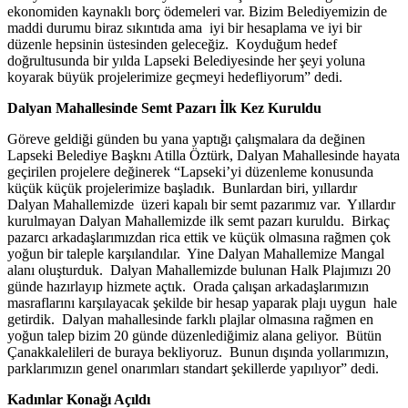
ekonomiden kaynaklı borç ödemeleri var. Bizim Belediyemizin de
maddi durumu biraz sıkıntıda ama iyi bir hesaplama ve iyi bir
düzenle hepsinin üstesinden geleceğiz. Koyduğum hedef
doğrultusunda bir yılda Lapseki Belediyesinde her şeyi yoluna
koyarak büyük projelerimize geçmeyi hedefliyorum” dedi.
Dalyan Mahallesinde Semt Pazarı İlk Kez Kuruldu
Göreve geldiği günden bu yana yaptığı çalışmalara da değinen
Lapseki Belediye Başknı Atilla Öztürk, Dalyan Mahallesinde hayata
geçirilen projelere değinerek “Lapseki’yi düzenleme konusunda
küçük küçük projelerimize başladık. Bunlardan biri, yıllardır
Dalyan Mahallemizde üzeri kapalı bir semt pazarımız var. Yıllardır
kurulmayan Dalyan Mahallemizde ilk semt pazarı kuruldu. Birkaç
pazarcı arkadaşlarımızdan rica ettik ve küçük olmasına rağmen çok
yoğun bir taleple karşılandılar. Yine Dalyan Mahallemize Mangal
alanı oluşturduk. Dalyan Mahallemizde bulunan Halk Plajımızı 20
günde hazırlayıp hizmete açtık. Orada çalışan arkadaşlarımızın
masraflarını karşılayacak şekilde bir hesap yaparak plajı uygun hale
getirdik. Dalyan mahallesinde farklı plajlar olmasına rağmen en
yoğun talep bizim 20 günde düzenlediğimiz alana geliyor. Bütün
Çanakkalelileri de buraya bekliyoruz. Bunun dışında yollarımızın,
parklarımızın genel onarımları standart şekillerde yapılıyor” dedi.
Kadınlar Konağı Açıldı