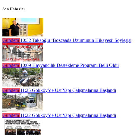
Son Haberler
Gündem
10:32
Takaoğlu ‘Bozcaada Üzümünün Hikayesi’ Söyleşişi
Gündem
10:09
Hayvancılık Destekleme Programı Belli Oldu
Gündem
11:25
Gökköy’de Üst Yapı Çalışmalarına Başlandı
Gündem
11:22
Gökköy’de Üst Yapı Çalışmalarına Başlandı