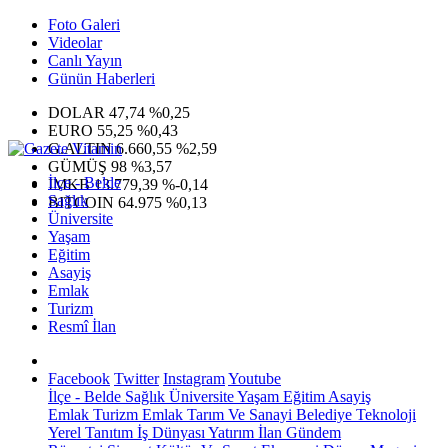
Foto Galeri
Videolar
Canlı Yayın
Günün Haberleri
DOLAR
47,74
%0,25
EURO
55,25
%0,43
G.ALTIN
6.660,55
%2,59
GÜMÜŞ
98
%3,57
İlçe - Belde
IMKB
13.779,39
%-0,14
Sağlık
BITCOIN
64.975
%0,13
Üniversite
Yaşam
Eğitim
Asayiş
Emlak
Turizm
Resmî İlan
Facebook
Twitter
Instagram
Youtube
İlçe - Belde
Sağlık
Üniversite
Yaşam
Eğitim
Asayiş
Emlak
Turizm
Emlak
Tarım Ve Sanayi
Belediye
Teknoloji
Yerel
Tanıtım
İş Dünyası
Yatırım
İlan
Gündem