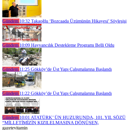
Gündem
10:32
Takaoğlu ‘Bozcaada Üzümünün Hikayesi’ Söyleşişi
Gündem
10:09
Hayvancılık Destekleme Programı Belli Oldu
Gündem
11:25
Gökköy’de Üst Yapı Çalışmalarına Başlandı
Gündem
11:22
Gökköy’de Üst Yapı Çalışmalarına Başlandı
Gündem
10:01
ATATÜRK’ ÜN HUZURUNDA, 101. YIL SÖZÜ
“MİLLETİMİZİN KIZILELMASINA DÖNÜŞEN,
gazetevitamin