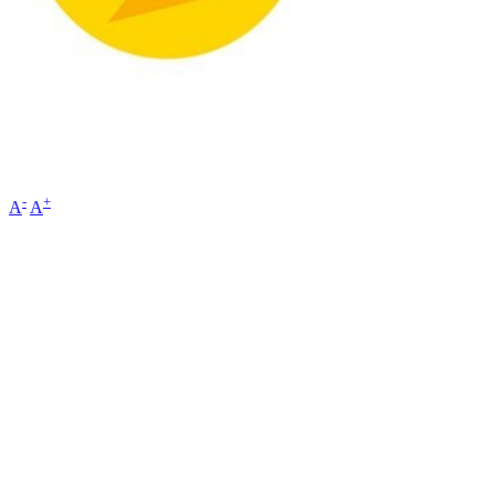
-
+
A
A