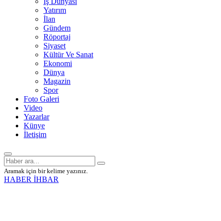
İş Dünyası
Yatırım
İlan
Gündem
Röportaj
Siyaset
Kültür Ve Sanat
Ekonomi
Dünya
Magazin
Spor
Foto Galeri
Video
Yazarlar
Künye
İletişim
Aramak için bir kelime yazınız.
HABER İHBAR