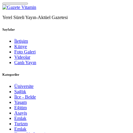
Yerel Süreli Yayın-Aktüel Gazetesi
Sayfalar
İletişim
Künye
Foto Galeri
Videolar
Canlı Yayın
Kategoriler
Üniversite
Sağlık
İlçe - Belde
Yaşam
Eğitim
Asayiş
Emlak
Turizm
Emlak