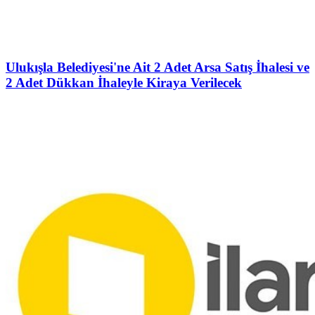
Ulukışla Belediyesi'ne Ait 2 Adet Arsa Satış İhalesi ve
2 Adet Dükkan İhaleyle Kiraya Verilecek