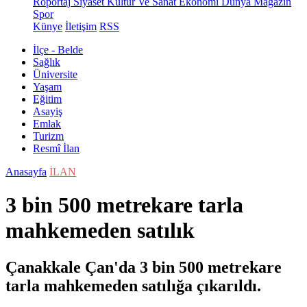
Röportaj
Siyaset
Kültür Ve Sanat
Ekonomi
Dünya
Magazin
Spor
Künye
İletişim
RSS
İlçe - Belde
Sağlık
Üniversite
Yaşam
Eğitim
Asayiş
Emlak
Turizm
Resmî İlan
Anasayfa
İLAN
3 bin 500 metrekare tarla
mahkemeden satılık
Çanakkale Çan'da 3 bin 500 metrekare
tarla mahkemeden satılığa çıkarıldı.