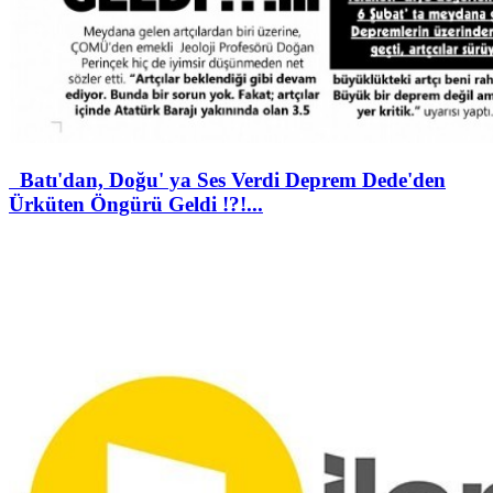
Batı'dan, Doğu' ya Ses Verdi Deprem Dede'den
Ürküten Öngürü Geldi !?!...