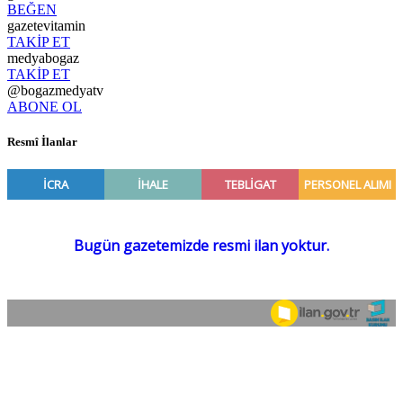
BEĞEN
gazetevitamin
TAKİP ET
medyabogaz
TAKİP ET
@bogazmedyatv
ABONE OL
Resmî İlanlar