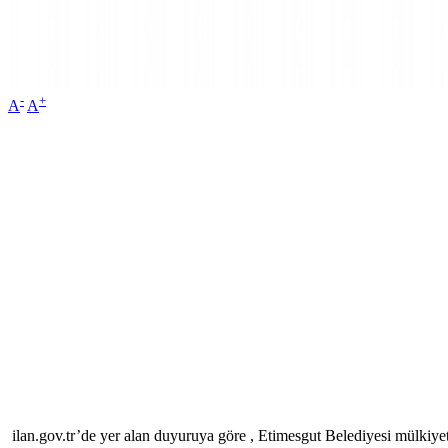
-
+
A
A
ilan.gov.tr’de yer alan duyuruya göre , Etimesgut Belediyesi mülkiyet