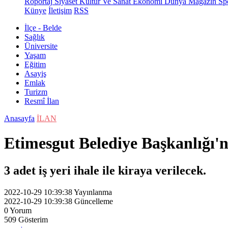
Röportaj
Siyaset
Kültür Ve Sanat
Ekonomi
Dünya
Magazin
Sp
Künye
İletişim
RSS
İlçe - Belde
Sağlık
Üniversite
Yaşam
Eğitim
Asayiş
Emlak
Turizm
Resmî İlan
Anasayfa
İLAN
Etimesgut Belediye Başkanlığı'na
3 adet iş yeri ihale ile kiraya verilecek.
2022-10-29 10:39:38
Yayınlanma
2022-10-29 10:39:38
Güncelleme
0
Yorum
509
Gösterim