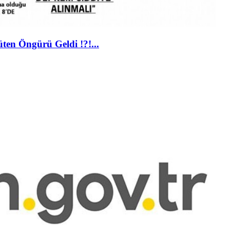
en Öngürü Geldi !?!...