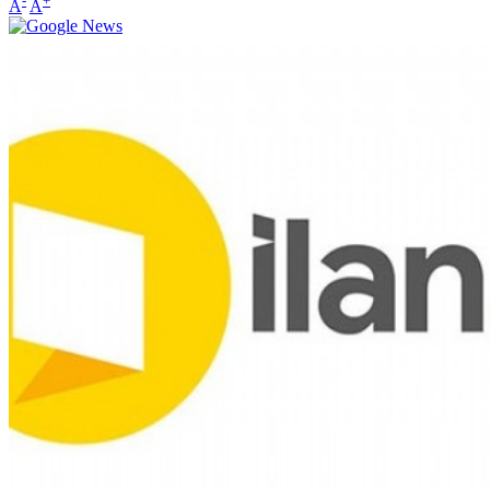
-
+
A
A