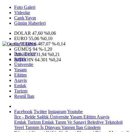
Foto Galeri
Videolar
Canlı Yayın
Günün Haberleri
DOLAR
47,60
%0,06
EURO
55,06
%0,10
G.ALTIN
6.487,07
%-0,14
GÜMÜŞ
94
%-1,20
İlçe - Belde
IMKB
13.731,94
%0,21
Sağlık
BITCOIN
64.301
%0,24
Üniversite
Yaşam
Eğitim
Asayiş
Emlak
Turizm
Resmî İlan
Facebook
Twitter
Instagram
Youtube
İlçe - Belde
Sağlık
Üniversite
Yaşam
Eğitim
Asayiş
Emlak
Turizm
Emlak
Tarım Ve Sanayi
Belediye
Teknoloji
Yerel
Tanıtım
İş Dünyası
Yatırım
İlan
Gündem