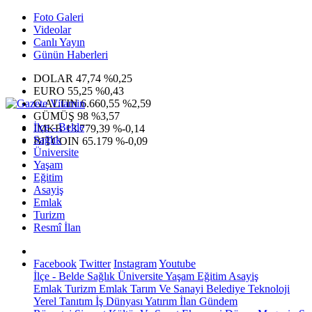
Foto Galeri
Videolar
Canlı Yayın
Günün Haberleri
DOLAR
47,74
%0,25
EURO
55,25
%0,43
G.ALTIN
6.660,55
%2,59
GÜMÜŞ
98
%3,57
İlçe - Belde
IMKB
13.779,39
%-0,14
Sağlık
BITCOIN
65.179
%-0,09
Üniversite
Yaşam
Eğitim
Asayiş
Emlak
Turizm
Resmî İlan
Facebook
Twitter
Instagram
Youtube
İlçe - Belde
Sağlık
Üniversite
Yaşam
Eğitim
Asayiş
Emlak
Turizm
Emlak
Tarım Ve Sanayi
Belediye
Teknoloji
Yerel
Tanıtım
İş Dünyası
Yatırım
İlan
Gündem