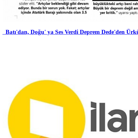
Batı'dan, Doğu' ya Ses Verdi Deprem Dede'den Ürküt