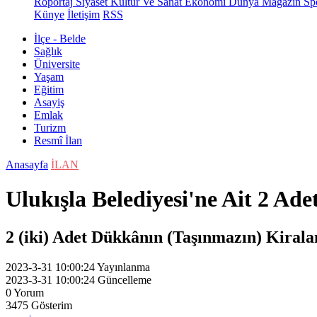
Röportaj
Siyaset
Kültür Ve Sanat
Ekonomi
Dünya
Magazin
Sp
Künye
İletişim
RSS
İlçe - Belde
Sağlık
Üniversite
Yaşam
Eğitim
Asayiş
Emlak
Turizm
Resmî İlan
Anasayfa
İLAN
Ulukışla Belediyesi'ne Ait 2 Ade
2 (iki) Adet Dükkânın (Taşınmazın) Kiralam
2023-3-31 10:00:24
Yayınlanma
2023-3-31 10:00:24
Güncelleme
0
Yorum
3475
Gösterim