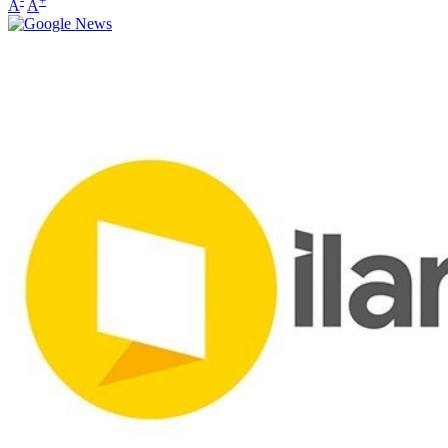
-
+
A
A