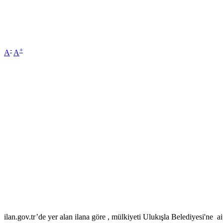
-
+
A
A
ilan.gov.tr’de yer alan ilana göre , mülkiyeti Ulukışla Belediyesi'ne a