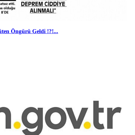
en Öngürü Geldi !?!...