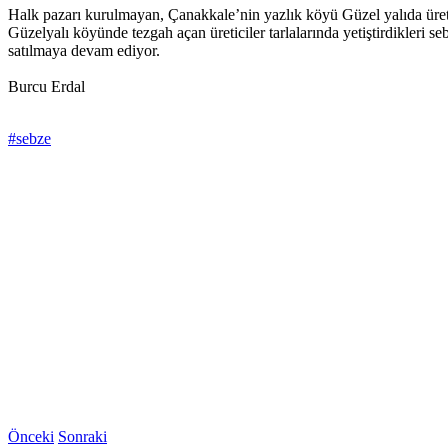
Halk pazarı kurulmayan, Çanakkale’nin yazlık köyü Güzel yalıda üretic
Güzelyalı köyünde tezgah açan üreticiler tarlalarında yetiştirdikleri 
satılmaya devam ediyor.
Burcu Erdal
#sebze
Önceki
Sonraki