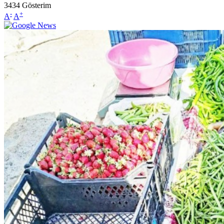
3434
Gösterim
-
+
A
A