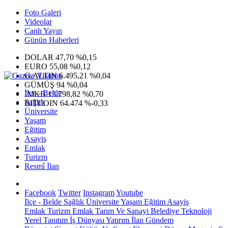
Foto Galeri
Videolar
Canlı Yayın
Günün Haberleri
DOLAR
47,70
%0,15
EURO
55,08
%0,12
G.ALTIN
6.495,21
%0,04
GÜMÜŞ
94
%0,04
İlçe - Belde
IMKB
13.798,82
%0,70
Sağlık
BITCOIN
64.474
%-0,33
Üniversite
Yaşam
Eğitim
Asayiş
Emlak
Turizm
Resmî İlan
Facebook
Twitter
Instagram
Youtube
İlçe - Belde
Sağlık
Üniversite
Yaşam
Eğitim
Asayiş
Emlak
Turizm
Emlak
Tarım Ve Sanayi
Belediye
Teknoloji
Yerel
Tanıtım
İş Dünyası
Yatırım
İlan
Gündem