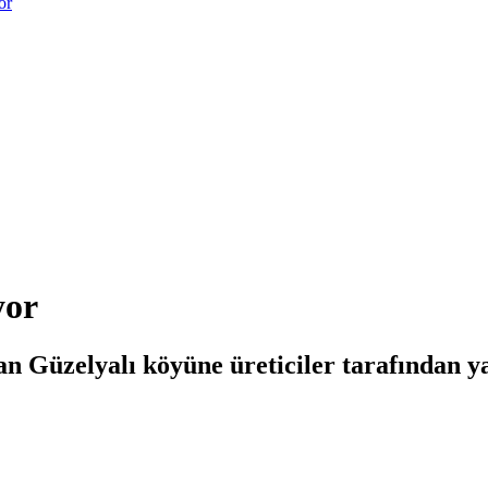
or
yor
n Güzelyalı köyüne üreticiler tarafından y