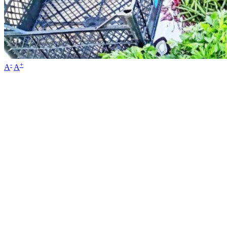
-
+
A
A