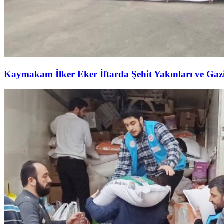
Kaymakam İlker Eker İftarda Şehit Yakınları ve Gazil