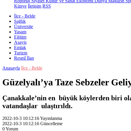
Röportaj
Siyaset
Kültür Ve Sanat
Ekonomi
Dünya
Magazin
Sp
Künye
İletişim
RSS
İlçe - Belde
Sağlık
Üniversite
Yaşam
Eğitim
Asayiş
Emlak
Turizm
Resmî İlan
Anasayfa
İlçe - Belde
Güzelyalı’ya Taze Sebzeler Geli
Çanakkale’nin en büyük köylerden biri ola
vatandaşlar ulaştırıldı.
2022-10-3 10:12:16
Yayınlanma
2022-10-3 10:12:16
Güncelleme
0
Yorum