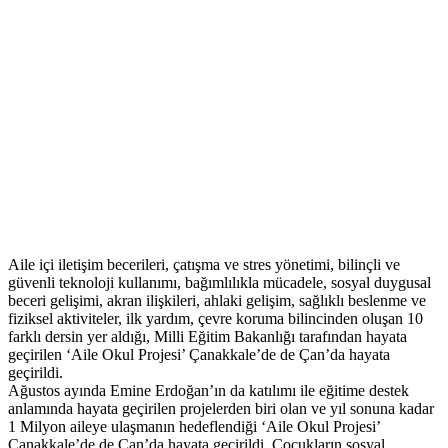
Aile içi iletişim becerileri, çatışma ve stres yönetimi, bilinçli ve
güvenli teknoloji kullanımı, bağımlılıkla mücadele, sosyal duygusal
beceri gelişimi, akran ilişkileri, ahlaki gelişim, sağlıklı beslenme ve
fiziksel aktiviteler, ilk yardım, çevre koruma bilincinden oluşan 10
farklı dersin yer aldığı, Milli Eğitim Bakanlığı tarafından hayata
geçirilen ‘Aile Okul Projesi’ Çanakkale’de de Çan’da hayata
geçirildi.
Ağustos ayında Emine Erdoğan’ın da katılımı ile eğitime destek
anlamında hayata geçirilen projelerden biri olan ve yıl sonuna kadar
1 Milyon aileye ulaşmanın hedeflendiği ‘Aile Okul Projesi’
Çanakkale’de de Çan’da hayata geçirildi. Çocukların sosyal,