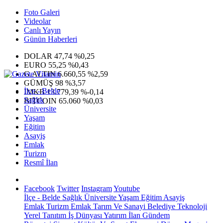
Foto Galeri
Videolar
Canlı Yayın
Günün Haberleri
DOLAR
47,74
%0,25
EURO
55,25
%0,43
G.ALTIN
6.660,55
%2,59
GÜMÜŞ
98
%3,57
İlçe - Belde
IMKB
13.779,39
%-0,14
Sağlık
BITCOIN
65.060
%0,03
Üniversite
Yaşam
Eğitim
Asayiş
Emlak
Turizm
Resmî İlan
Facebook
Twitter
Instagram
Youtube
İlçe - Belde
Sağlık
Üniversite
Yaşam
Eğitim
Asayiş
Emlak
Turizm
Emlak
Tarım Ve Sanayi
Belediye
Teknoloji
Yerel
Tanıtım
İş Dünyası
Yatırım
İlan
Gündem