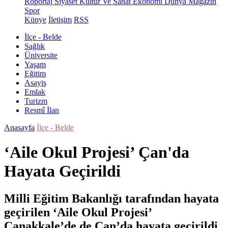
Röportaj
Siyaset
Kültür Ve Sanat
Ekonomi
Dünya
Magazin
Spor
Künye
İletişim
RSS
İlçe - Belde
Sağlık
Üniversite
Yaşam
Eğitim
Asayiş
Emlak
Turizm
Resmî İlan
Anasayfa
İlçe - Belde
‘Aile Okul Projesi’ Çan'da
Hayata Geçirildi
Milli Eğitim Bakanlığı tarafından hayata
geçirilen ‘Aile Okul Projesi’
Çanakkale’de de Çan’da hayata geçirildi.