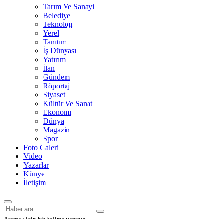
Tarım Ve Sanayi
Belediye
Teknoloji
Yerel
Tanıtım
İş Dünyası
Yatırım
İlan
Gündem
Röportaj
Siyaset
Kültür Ve Sanat
Ekonomi
Dünya
Magazin
Spor
Foto Galeri
Video
Yazarlar
Künye
İletişim
Aramak için bir kelime yazınız.