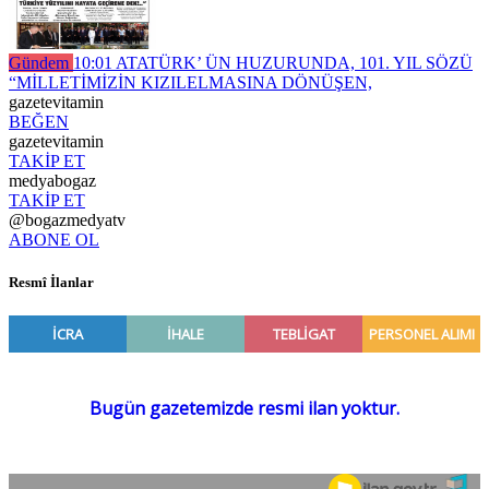
Gündem
10:01
ATATÜRK’ ÜN HUZURUNDA, 101. YIL SÖZÜ
“MİLLETİMİZİN KIZILELMASINA DÖNÜŞEN,
gazetevitamin
BEĞEN
gazetevitamin
TAKİP ET
medyabogaz
TAKİP ET
@bogazmedyatv
ABONE OL
Resmî İlanlar