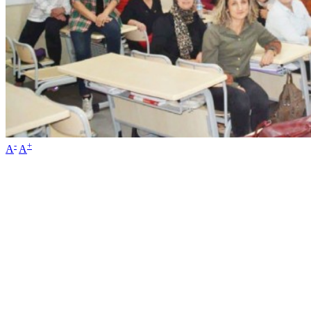
-
+
A
A