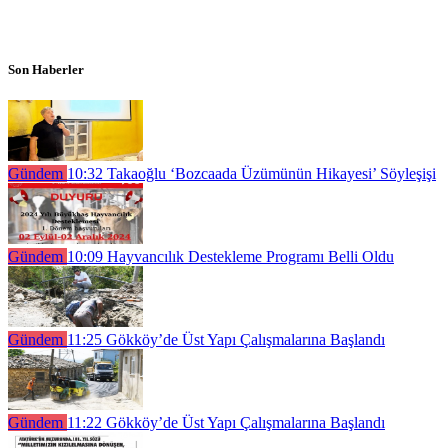
Son Haberler
Gündem
10:32
Takaoğlu ‘Bozcaada Üzümünün Hikayesi’ Söyleşişi
Gündem
10:09
Hayvancılık Destekleme Programı Belli Oldu
Gündem
11:25
Gökköy’de Üst Yapı Çalışmalarına Başlandı
Gündem
11:22
Gökköy’de Üst Yapı Çalışmalarına Başlandı