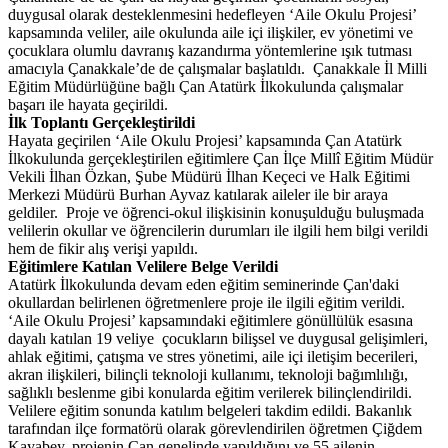
duygusal olarak desteklenmesini hedefleyen ‘Aile Okulu Projesi’
kapsamında veliler, aile okulunda aile içi ilişkiler, ev yönetimi ve
çocuklara olumlu davranış kazandırma yöntemlerine ışık tutması
amacıyla Çanakkale’de de çalışmalar başlatıldı. Çanakkale İl Milli
Eğitim Müdürlüğüne bağlı Çan Atatürk İlkokulunda çalışmalar
başarı ile hayata geçirildi.
İlk Toplantı Gerçekleştirildi
Hayata geçirilen ‘Aile Okulu Projesi’ kapsamında Çan Atatürk
İlkokulunda gerçekleştirilen eğitimlere Çan İlçe Millî Eğitim Müdür
Vekili İlhan Özkan, Şube Müdürü İlhan Keçeci ve Halk Eğitimi
Merkezi Müdürü Burhan Ayvaz katılarak aileler ile bir araya
geldiler. Proje ve öğrenci-okul ilişkisinin konuşulduğu buluşmada
velilerin okullar ve öğrencilerin durumları ile ilgili hem bilgi verildi
hem de fikir alış verişi yapıldı.
Eğitimlere Katılan Velilere Belge Verildi
Atatürk İlkokulunda devam eden eğitim seminerinde Çan'daki
okullardan belirlenen öğretmenlere proje ile ilgili eğitim verildi.
‘Aile Okulu Projesi’ kapsamındaki eğitimlere gönüllülük esasına
dayalı katılan 19 veliye çocukların bilişsel ve duygusal gelişimleri,
ahlak eğitimi, çatışma ve stres yönetimi, aile içi iletişim becerileri,
akran ilişkileri, bilinçli teknoloji kullanımı, teknoloji bağımlılığı,
sağlıklı beslenme gibi konularda eğitim verilerek bilinçlendirildi.
Velilere eğitim sonunda katılım belgeleri takdim edildi. Bakanlık
tarafından ilçe formatörü olarak görevlendirilen öğretmen Çiğdem
Kayabey, projenin Çan genelinde yapıldığını ve 55 ailenin