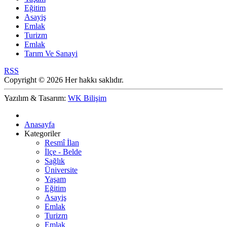
Eğitim
Asayiş
Emlak
Turizm
Emlak
Tarım Ve Sanayi
RSS
Copyright © 2026 Her hakkı saklıdır.
Yazılım & Tasarım:
WK Bilişim
Anasayfa
Kategoriler
Resmî İlan
İlçe - Belde
Sağlık
Üniversite
Yaşam
Eğitim
Asayiş
Emlak
Turizm
Emlak