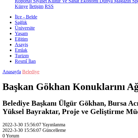
Röportaj
Siyaset
Kültür Ve Sanat
Ekonomi
Dünya
Magazin
Sp
Künye
İletişim
RSS
İlçe - Belde
Sağlık
Üniversite
Yaşam
Eğitim
Asayiş
Emlak
Turizm
Resmî İlan
Anasayfa
Belediye
Başkan Gökhan Konuklarını Ağ
Belediye Başkanı Ülgür Gökhan, Bursa Ac
Yüksel Bayraktar, Proje ve Geliştirme Müd
2022-3-30 15:56:07
Yayınlanma
2022-3-30 15:56:07
Güncelleme
0
Yorum