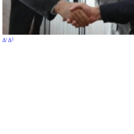
-
+
A
A