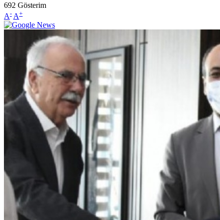
692
Gösterim
-
+
A
A