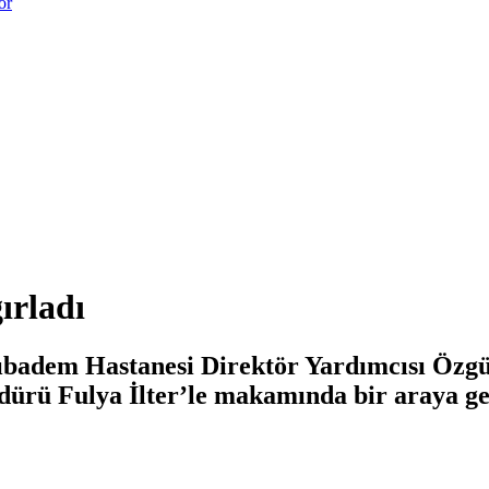
or
ırladı
ıbadem Hastanesi Direktör Yardımcısı Özg
ürü Fulya İlter’le makamında bir araya ge