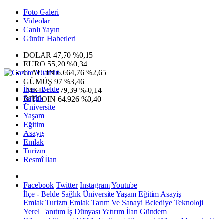
Foto Galeri
Videolar
Canlı Yayın
Günün Haberleri
DOLAR
47,70
%0,15
EURO
55,20
%0,34
G.ALTIN
6.664,76
%2,65
GÜMÜŞ
97
%3,46
İlçe - Belde
IMKB
13.779,39
%-0,14
Sağlık
BITCOIN
64.926
%0,40
Üniversite
Yaşam
Eğitim
Asayiş
Emlak
Turizm
Resmî İlan
Facebook
Twitter
Instagram
Youtube
İlçe - Belde
Sağlık
Üniversite
Yaşam
Eğitim
Asayiş
Emlak
Turizm
Emlak
Tarım Ve Sanayi
Belediye
Teknoloji
Yerel
Tanıtım
İş Dünyası
Yatırım
İlan
Gündem