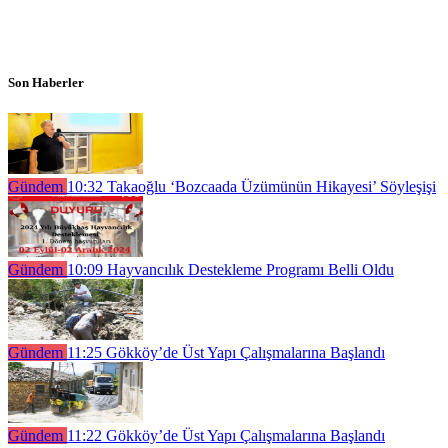
Son Haberler
Gündem
10:32
Takaoğlu ‘Bozcaada Üzümünün Hikayesi’ Söyleşişi
Gündem
10:09
Hayvancılık Destekleme Programı Belli Oldu
Gündem
11:25
Gökköy’de Üst Yapı Çalışmalarına Başlandı
Gündem
11:22
Gökköy’de Üst Yapı Çalışmalarına Başlandı