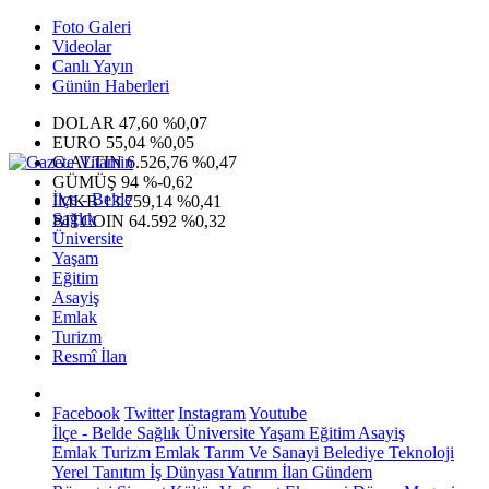
Foto Galeri
Videolar
Canlı Yayın
Günün Haberleri
DOLAR
47,60
%0,07
EURO
55,04
%0,05
G.ALTIN
6.526,76
%0,47
GÜMÜŞ
94
%-0,62
İlçe - Belde
IMKB
13.759,14
%0,41
Sağlık
BITCOIN
64.592
%0,32
Üniversite
Yaşam
Eğitim
Asayiş
Emlak
Turizm
Resmî İlan
Facebook
Twitter
Instagram
Youtube
İlçe - Belde
Sağlık
Üniversite
Yaşam
Eğitim
Asayiş
Emlak
Turizm
Emlak
Tarım Ve Sanayi
Belediye
Teknoloji
Yerel
Tanıtım
İş Dünyası
Yatırım
İlan
Gündem