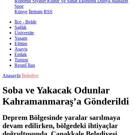
Röportaj
Siyaset
Kültür Ve Sanat
Ekonomi
Dünya
Magazin
Spor
Künye
İletişim
RSS
İlçe - Belde
Sağlık
Üniversite
Yaşam
Eğitim
Asayiş
Emlak
Turizm
Resmî İlan
Anasayfa
Belediye
Soba ve Yakacak Odunlar
Kahramanmaraş’a Gönderildi
Deprem Bölgesinde yaralar sarılmaya
devam edilirken, bölgedeki ihtiyaçlar
doğrultusunda Çanakkale Belediyesi