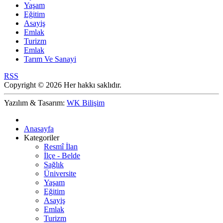
Yaşam
Eğitim
Asayiş
Emlak
Turizm
Emlak
Tarım Ve Sanayi
RSS
Copyright © 2026 Her hakkı saklıdır.
Yazılım & Tasarım:
WK Bilişim
Anasayfa
Kategoriler
Resmî İlan
İlçe - Belde
Sağlık
Üniversite
Yaşam
Eğitim
Asayiş
Emlak
Turizm