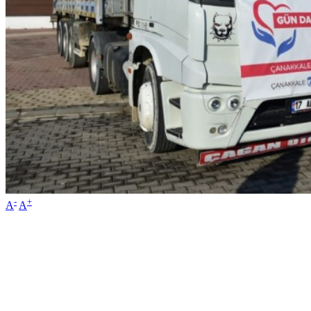
-
+
A
A