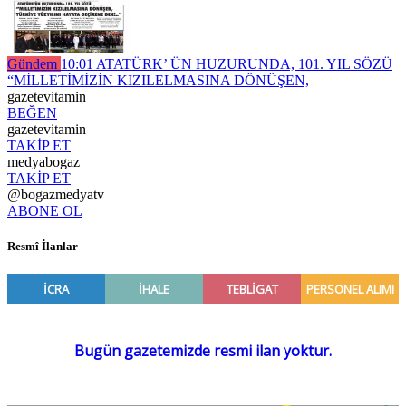
Gündem
10:01
ATATÜRK’ ÜN HUZURUNDA, 101. YIL SÖZÜ
“MİLLETİMİZİN KIZILELMASINA DÖNÜŞEN,
gazetevitamin
BEĞEN
gazetevitamin
TAKİP ET
medyabogaz
TAKİP ET
@bogazmedyatv
ABONE OL
Resmî İlanlar