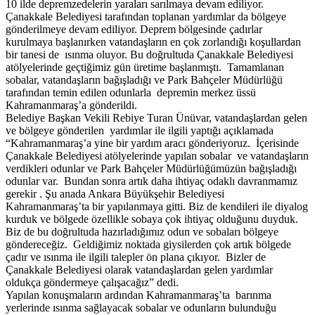
10 ilde depremzedelerin yaraları sarılmaya devam ediliyor.
Çanakkale Belediyesi tarafından toplanan yardımlar da bölgeye
gönderilmeye devam ediliyor. Deprem bölgesinde çadırlar
kurulmaya başlanırken vatandaşların en çok zorlandığı koşullardan
bir tanesi de ısınma oluyor. Bu doğrultuda Çanakkale Belediyesi
atölyelerinde geçtiğimiz gün üretime başlanmıştı. Tamamlanan
sobalar, vatandaşların bağışladığı ve Park Bahçeler Müdürlüğü
tarafından temin edilen odunlarla depremin merkez üssü
Kahramanmaraş’a gönderildi.
Belediye Başkan Vekili Rebiye Turan Ünüvar, vatandaşlardan gelen
ve bölgeye gönderilen yardımlar ile ilgili yaptığı açıklamada
“Kahramanmaraş’a yine bir yardım aracı gönderiyoruz. İçerisinde
Çanakkale Belediyesi atölyelerinde yapılan sobalar ve vatandaşların
verdikleri odunlar ve Park Bahçeler Müdürlüğümüzün bağışladığı
odunlar var. Bundan sonra artık daha ihtiyaç odaklı davranmamız
gerekir . Şu anada Ankara Büyükşehir Belediyesi
Kahramanmaraş’ta bir yapılanmaya gitti. Biz de kendileri ile diyalog
kurduk ve bölgede özellikle sobaya çok ihtiyaç olduğunu duyduk.
Biz de bu doğrultuda hazırladığımız odun ve sobaları bölgeye
göndereceğiz. Geldiğimiz noktada giysilerden çok artık bölgede
çadır ve ısınma ile ilgili talepler ön plana çıkıyor. Bizler de
Çanakkale Belediyesi olarak vatandaşlardan gelen yardımlar
oldukça göndermeye çalışacağız” dedi.
Yapılan konuşmaların ardından Kahramanmaraş’ta barınma
yerlerinde ısınma sağlayacak sobalar ve odunların bulunduğu