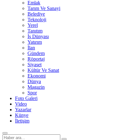
Emlak
Tarım Ve Sanayi
Belediye
Teknoloji
Yerel
Tanıtım
İş Dünyası
Yatırım
İlan
Gündem
Röportaj
Siyaset
Kültür Ve Sanat
Ekonomi
Dünya
Magazin
Spor
Foto Galeri
Video
Yazarlar
Künye
İletişim