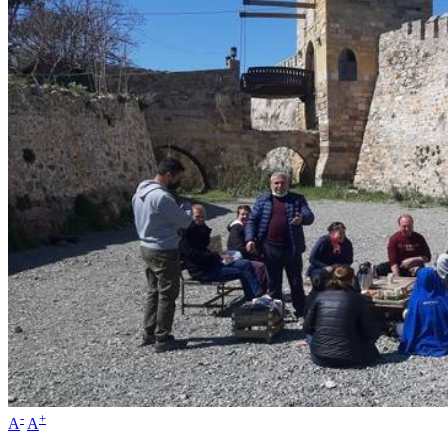
-
+
A
A