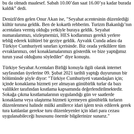
bu da olmadı maalesef. Sabah 10.00’dan saat 16.00’ya kadar burada
kaldık” dedi.
Denizli'den gelen Onur Akan ise, "Seyahat acentesinin düzenlediği
kültür turuna geldik. Ben de kokartlı rehberim. Turizm Bakanlığı’nın
acentalara vermiş olduğu yetkiyle buraya geldik. Seyahat
numaralarımızı, sözleşmemizi, HES kodlarımızı gerekli yerlere
tebliğ ederek kültürel bir geziye geldik. Ayvalık Cunda adası da
Türkiye Cumhuriyeti sınırları içerisinde. Biz orada yetkililere tüm
evraklarımızı, otel konaklamalarımızı gösterdik ve bize yaptığımız
turun yasal olduğunu söylediler" diye konuştu.
Türkiye Seyahat Acentaları Birliği konuyla ilgili olarak internet
sayfasından üyelerine 09. Şubat 2021 tarihli yaptığı duyurunun bir
bölümünde şöyle diyor: "Türkiye Cumhuriyeti vatandaşları için;
içinde konaklama hizmeti yer almayan günübirlik turlar da bazı
valilikler tarafından kısıtlama kapsamında değerlendirilmektedir.
Sokağa çıkma kısıtlamalarının uygulandığı gün ve saatlerde
konaklama veya ulaştırma hizmeti içermeyen günübirlik turların
düzenlenmesi halinde mülki amillerce idari işlem tesis edilerek gerek
tura katılanlar gerekse turu düzenleyenler için idari para cezası
uygulanabileceği hususunu önemle bilgilerinize sunarız."