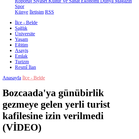
Röportaj
Siyaset
Kültür Ve Sanat
Ekonomi
Dünya
Magazin
Spor
Künye
İletişim
RSS
İlçe - Belde
Sağlık
Üniversite
Yaşam
Eğitim
Asayiş
Emlak
Turizm
Resmî İlan
Anasayfa
İlçe - Belde
Bozcaada'ya günübirlik
gezmeye gelen yerli turist
kafilesine izin verilmedi
(VİDEO)