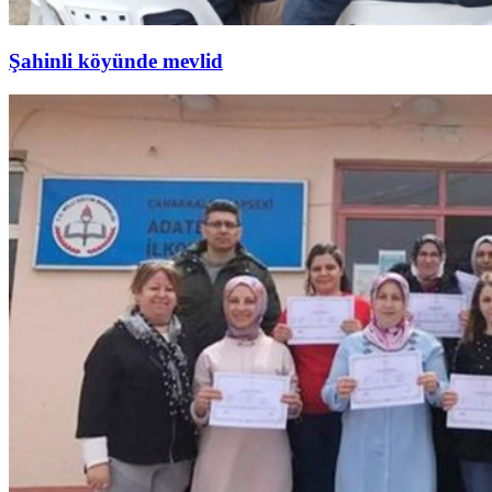
Şahinli köyünde mevlid