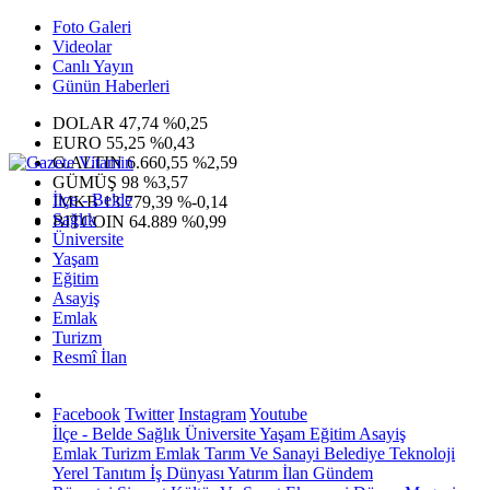
Foto Galeri
Videolar
Canlı Yayın
Günün Haberleri
DOLAR
47,74
%0,25
EURO
55,25
%0,43
G.ALTIN
6.660,55
%2,59
GÜMÜŞ
98
%3,57
İlçe - Belde
IMKB
13.779,39
%-0,14
Sağlık
BITCOIN
64.889
%0,99
Üniversite
Yaşam
Eğitim
Asayiş
Emlak
Turizm
Resmî İlan
Facebook
Twitter
Instagram
Youtube
İlçe - Belde
Sağlık
Üniversite
Yaşam
Eğitim
Asayiş
Emlak
Turizm
Emlak
Tarım Ve Sanayi
Belediye
Teknoloji
Yerel
Tanıtım
İş Dünyası
Yatırım
İlan
Gündem