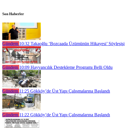
Son Haberler
Gündem
10:32
Takaoğlu ‘Bozcaada Üzümünün Hikayesi’ Söyleşişi
Gündem
10:09
Hayvancılık Destekleme Programı Belli Oldu
Gündem
11:25
Gökköy’de Üst Yapı Çalışmalarına Başlandı
Gündem
11:22
Gökköy’de Üst Yapı Çalışmalarına Başlandı