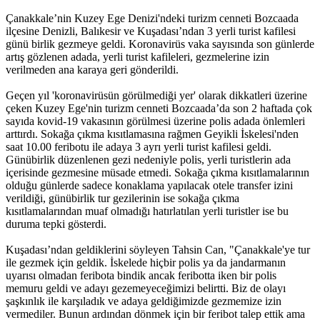
Çanakkale’nin Kuzey Ege Denizi'ndeki turizm cenneti Bozcaada
ilçesine Denizli, Balıkesir ve Kuşadası’ndan 3 yerli turist kafilesi
günü birlik gezmeye geldi. Koronavirüs vaka sayısında son günlerde
artış gözlenen adada, yerli turist kafileleri, gezmelerine izin
verilmeden ana karaya geri gönderildi.
Geçen yıl 'koronavirüsün görülmediği yer' olarak dikkatleri üzerine
çeken Kuzey Ege'nin turizm cenneti Bozcaada’da son 2 haftada çok
sayıda kovid-19 vakasının görülmesi üzerine polis adada önlemleri
arttırdı. Sokağa çıkma kısıtlamasına rağmen Geyikli İskelesi'nden
saat 10.00 feribotu ile adaya 3 ayrı yerli turist kafilesi geldi.
Günübirlik düzenlenen gezi nedeniyle polis, yerli turistlerin ada
içerisinde gezmesine müsade etmedi. Sokağa çıkma kısıtlamalarının
olduğu günlerde sadece konaklama yapılacak otele transfer izini
verildiği, günübirlik tur gezilerinin ise sokağa çıkma
kısıtlamalarından muaf olmadığı hatırlatılan yerli turistler ise bu
duruma tepki gösterdi.
Kuşadası’ndan geldiklerini söyleyen Tahsin Can, "Çanakkale'ye tur
ile gezmek için geldik. İskelede hiçbir polis ya da jandarmanın
uyarısı olmadan feribota bindik ancak feribotta iken bir polis
memuru geldi ve adayı gezemeyeceğimizi belirtti. Biz de olayı
şaşkınlık ile karşıladık ve adaya geldiğimizde gezmemize izin
vermediler. Bunun ardından dönmek için bir feribot talep ettik ama