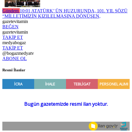
Gündem
10:01
ATATÜRK’ ÜN HUZURUNDA, 101. YIL SÖZÜ
“MİLLETİMİZİN KIZILELMASINA DÖNÜŞEN,
gazetevitamin
BEĞEN
gazetevitamin
TAKİP ET
medyabogaz
TAKİP ET
@bogazmedyatv
ABONE OL
Resmî İlanlar