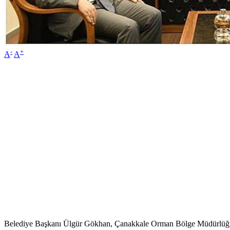
-
+
A
A
Belediye Başkanı Ülgür Gökhan, Çanakkale Orman Bölge Müdürlüğü g