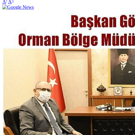
-
+
A
A