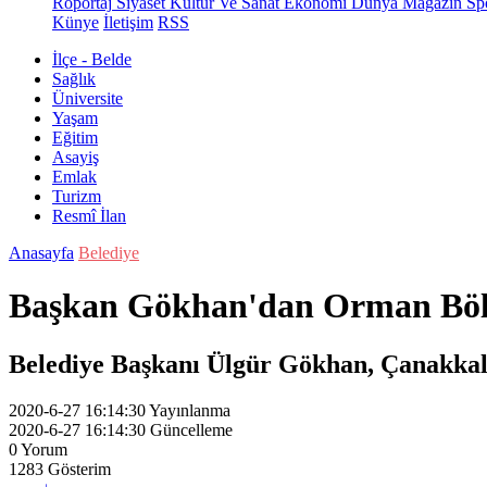
Röportaj
Siyaset
Kültür Ve Sanat
Ekonomi
Dünya
Magazin
Sp
Künye
İletişim
RSS
İlçe - Belde
Sağlık
Üniversite
Yaşam
Eğitim
Asayiş
Emlak
Turizm
Resmî İlan
Anasayfa
Belediye
Başkan Gökhan'dan Orman Böl
Belediye Başkanı Ülgür Gökhan, Çanakkal
2020-6-27 16:14:30
Yayınlanma
2020-6-27 16:14:30
Güncelleme
0
Yorum
1283
Gösterim