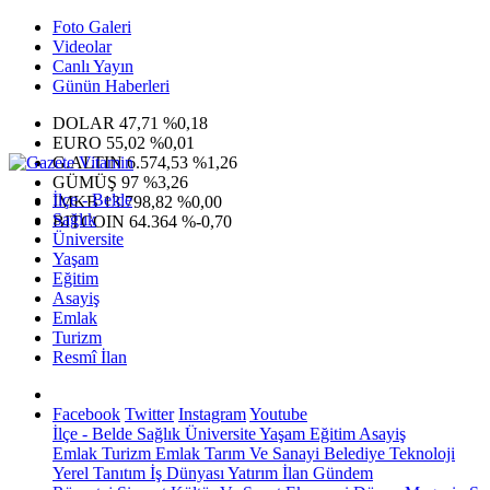
Foto Galeri
Videolar
Canlı Yayın
Günün Haberleri
DOLAR
47,71
%0,18
EURO
55,02
%0,01
G.ALTIN
6.574,53
%1,26
GÜMÜŞ
97
%3,26
İlçe - Belde
IMKB
13.798,82
%0,00
Sağlık
BITCOIN
64.364
%-0,70
Üniversite
Yaşam
Eğitim
Asayiş
Emlak
Turizm
Resmî İlan
Facebook
Twitter
Instagram
Youtube
İlçe - Belde
Sağlık
Üniversite
Yaşam
Eğitim
Asayiş
Emlak
Turizm
Emlak
Tarım Ve Sanayi
Belediye
Teknoloji
Yerel
Tanıtım
İş Dünyası
Yatırım
İlan
Gündem