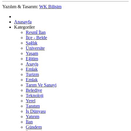
Yazılım & Tasarım:
WK Bilişim
Anasayfa
Kategoriler
Resmî İlan
İlçe - Belde
Sağlık
Üniversite
Yaşam
Eğitim
Asayiş
Emlak
Turizm
Emlak
Tarım Ve Sanayi
Belediye
Teknoloji
Yerel
Tanıtım
İş Dünyası
Yatırım
İlan
Gündem