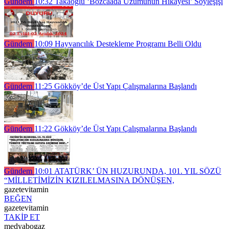
Gündem
10:32
Takaoğlu ‘Bozcaada Üzümünün Hikayesi’ Söyleşişi
Gündem
10:09
Hayvancılık Destekleme Programı Belli Oldu
Gündem
11:25
Gökköy’de Üst Yapı Çalışmalarına Başlandı
Gündem
11:22
Gökköy’de Üst Yapı Çalışmalarına Başlandı
Gündem
10:01
ATATÜRK’ ÜN HUZURUNDA, 101. YIL SÖZÜ
“MİLLETİMİZİN KIZILELMASINA DÖNÜŞEN,
gazetevitamin
BEĞEN
gazetevitamin
TAKİP ET
medyabogaz