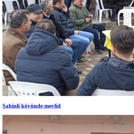
Şahinli köyünde mevlid