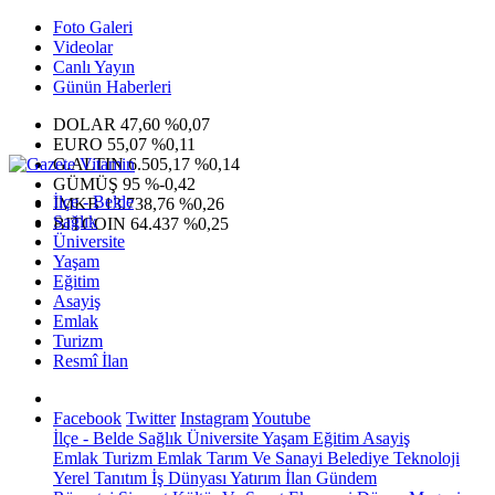
Foto Galeri
Videolar
Canlı Yayın
Günün Haberleri
DOLAR
47,60
%0,07
EURO
55,07
%0,11
G.ALTIN
6.505,17
%0,14
GÜMÜŞ
95
%-0,42
İlçe - Belde
IMKB
13.738,76
%0,26
Sağlık
BITCOIN
64.437
%0,25
Üniversite
Yaşam
Eğitim
Asayiş
Emlak
Turizm
Resmî İlan
Facebook
Twitter
Instagram
Youtube
İlçe - Belde
Sağlık
Üniversite
Yaşam
Eğitim
Asayiş
Emlak
Turizm
Emlak
Tarım Ve Sanayi
Belediye
Teknoloji
Yerel
Tanıtım
İş Dünyası
Yatırım
İlan
Gündem