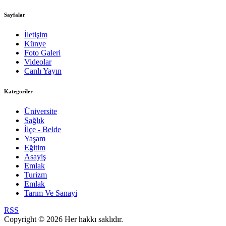
Sayfalar
İletişim
Künye
Foto Galeri
Videolar
Canlı Yayın
Kategoriler
Üniversite
Sağlık
İlçe - Belde
Yaşam
Eğitim
Asayiş
Emlak
Turizm
Emlak
Tarım Ve Sanayi
RSS
Copyright © 2026 Her hakkı saklıdır.