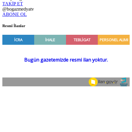
TAKİP ET
@bogazmedyatv
ABONE OL
Resmî İlanlar