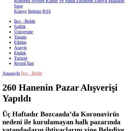
Röportaj
Siyaset
Kültür Ve Sanat
Ekonomi
Dünya
Magazin
Spor
Künye
İletişim
RSS
İlçe - Belde
Sağlık
Üniversite
Yaşam
Eğitim
Asayiş
Emlak
Turizm
Resmî İlan
Anasayfa
İlçe - Belde
260 Hanenin Pazar Alışverişi
Yapıldı
Üç Haftadır Bozcaada’da Koronavirüs
nedeni ile kurulamayan halk pazarında
vatandaşların ihtiyaçlarını yine Belediye