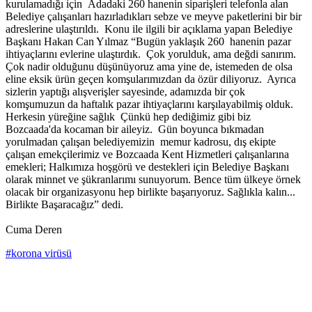
kurulamadığı için Adadaki 260 hanenin siparişleri telefonla alan
Belediye çalışanları hazırladıkları sebze ve meyve paketlerini bir bir
adreslerine ulaştırıldı. Konu ile ilgili bir açıklama yapan Belediye
Başkanı Hakan Can Yılmaz “Bugün yaklaşık 260 hanenin pazar
ihtiyaçlarını evlerine ulaştırdık. Çok yorulduk, ama değdi sanırım.
Çok nadir olduğunu düşünüyoruz ama yine de, istemeden de olsa
eline eksik ürün geçen komşularımızdan da özür diliyoruz. Ayrıca
sizlerin yaptığı alışverişler sayesinde, adamızda bir çok
komşumuzun da haftalık pazar ihtiyaçlarını karşılayabilmiş olduk.
Herkesin yüreğine sağlık Çünkü hep dediğimiz gibi biz
Bozcaada'da kocaman bir aileyiz. Gün boyunca bıkmadan
yorulmadan çalışan belediyemizin memur kadrosu, dış ekipte
çalışan emekçilerimiz ve Bozcaada Kent Hizmetleri çalışanlarına
emekleri; Halkımıza hoşgörü ve destekleri için Belediye Başkanı
olarak minnet ve şükranlarımı sunuyorum. Bence tüm ülkeye örnek
olacak bir organizasyonu hep birlikte başarıyoruz. Sağlıkla kalın...
Birlikte Başaracağız” dedi.
Cuma Deren
#korona virüsü