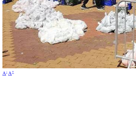
-
+
A
A