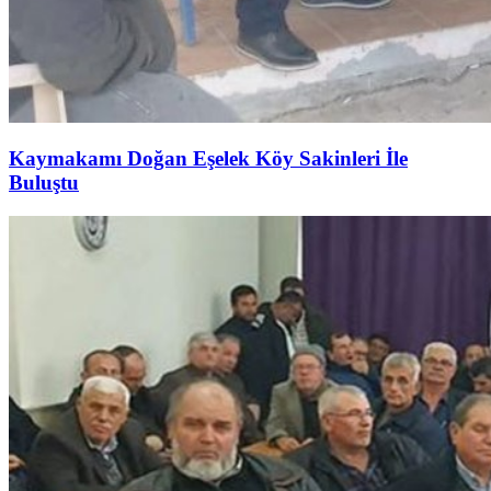
Kaymakamı Doğan Eşelek Köy Sakinleri İle
Buluştu