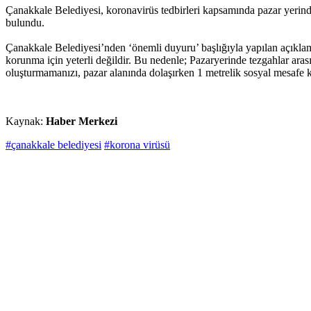
Çanakkale Belediyesi, koronavirüs tedbirleri kapsamında pazar yerinde
bulundu.
Çanakkale Belediyesi’nden ‘önemli duyuru’ başlığıyla yapılan açıkla
korunma için yeterli değildir. Bu nedenle; Pazaryerinde tezgahlar aras
oluşturmamanızı, pazar alanında dolaşırken 1 metrelik sosyal mesafe ku
Kaynak:
Haber Merkezi
#çanakkale belediyesi
#korona virüsü