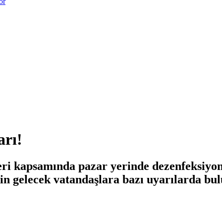
or
arı!
leri kapsamında pazar yerinde dezenfeksiyo
için gelecek vatandaşlara bazı uyarılarda bu