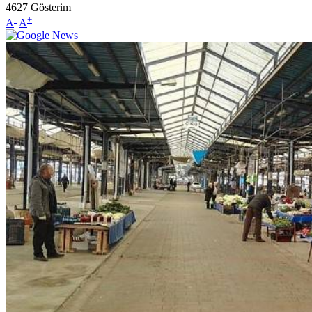
4627
Gösterim
-
+
A
A