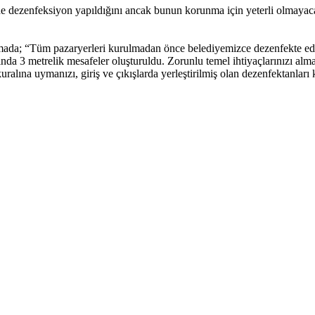
 dezenfeksiyon yapıldığını ancak bunun korunma için yeterli olmayacağın
mada; “Tüm pazaryerleri kurulmadan önce belediyemizce dezenfekte edil
ında 3 metrelik mesafeler oluşturuldu. Zorunlu temel ihtiyaçlarınızı al
ralına uymanızı, giriş ve çıkışlarda yerleştirilmiş olan dezenfektanları