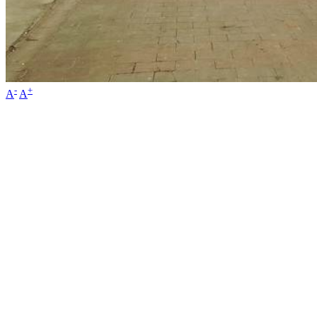
-
+
A
A