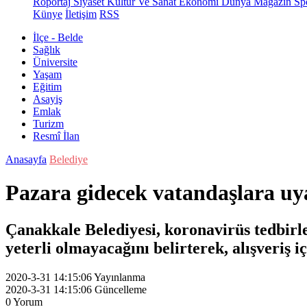
Röportaj
Siyaset
Kültür Ve Sanat
Ekonomi
Dünya
Magazin
Sp
Künye
İletişim
RSS
İlçe - Belde
Sağlık
Üniversite
Yaşam
Eğitim
Asayiş
Emlak
Turizm
Resmî İlan
Anasayfa
Belediye
Pazara gidecek vatandaşlara uy
Çanakkale Belediyesi, koronavirüs tedbir
yeterli olmayacağını belirterek, alışveriş 
2020-3-31 14:15:06
Yayınlanma
2020-3-31 14:15:06
Güncelleme
0
Yorum