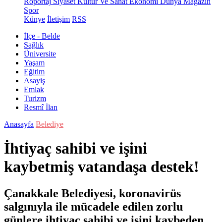
Röportaj
Siyaset
Kültür Ve Sanat
Ekonomi
Dünya
Magazin
Spor
Künye
İletişim
RSS
İlçe - Belde
Sağlık
Üniversite
Yaşam
Eğitim
Asayiş
Emlak
Turizm
Resmî İlan
Anasayfa
Belediye
İhtiyaç sahibi ve işini
kaybetmiş vatandaşa destek!
Çanakkale Belediyesi, koronavirüs
salgınıyla ile mücadele edilen zorlu
günlere ihtiyaç sahibi ve işini kaybeden