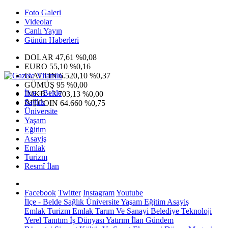
Foto Galeri
Videolar
Canlı Yayın
Günün Haberleri
DOLAR
47,61
%0,08
EURO
55,10
%0,16
G.ALTIN
6.520,10
%0,37
GÜMÜŞ
95
%0,00
İlçe - Belde
IMKB
13.703,13
%0,00
Sağlık
BITCOIN
64.660
%0,75
Üniversite
Yaşam
Eğitim
Asayiş
Emlak
Turizm
Resmî İlan
Facebook
Twitter
Instagram
Youtube
İlçe - Belde
Sağlık
Üniversite
Yaşam
Eğitim
Asayiş
Emlak
Turizm
Emlak
Tarım Ve Sanayi
Belediye
Teknoloji
Yerel
Tanıtım
İş Dünyası
Yatırım
İlan
Gündem