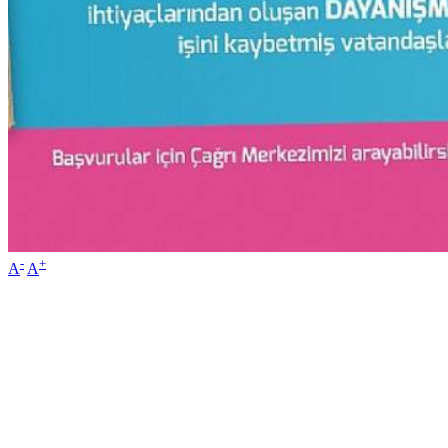
-
+
A
A