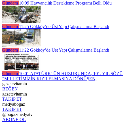
Gündem
10:09
Hayvancılık Destekleme Programı Belli Oldu
Gündem
11:25
Gökköy’de Üst Yapı Çalışmalarına Başlandı
Gündem
11:22
Gökköy’de Üst Yapı Çalışmalarına Başlandı
Gündem
10:01
ATATÜRK’ ÜN HUZURUNDA, 101. YIL SÖZÜ
“MİLLETİMİZİN KIZILELMASINA DÖNÜŞEN,
gazetevitamin
BEĞEN
gazetevitamin
TAKİP ET
medyabogaz
TAKİP ET
@bogazmedyatv
ABONE OL