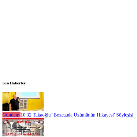
Son Haberler
Gündem
10:32
Takaoğlu ‘Bozcaada Üzümünün Hikayesi’ Söyleşişi