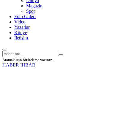
Dünya
Magazin
Spor
Foto Galeri
Video
Yazarlar
Künye
İletişim
Aramak için bir kelime yazınız.
HABER İHBAR