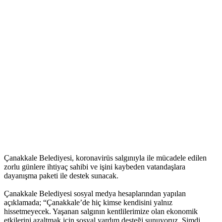
Çanakkale Belediyesi, koronavirüs salgınıyla ile mücadele edilen
zorlu günlere ihtiyaç sahibi ve işini kaybeden vatandaşlara
dayanışma paketi ile destek sunacak.
Çanakkale Belediyesi sosyal medya hesaplarından yapılan
açıklamada; “Çanakkale’de hiç kimse kendisini yalnız
hissetmeyecek. Yaşanan salgının kentlilerimize olan ekonomik
etkilerini azaltmak için sosyal yardım desteği sunuyoruz. Şimdi