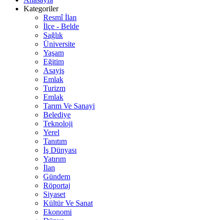
Kategoriler
Resmî İlan
İlçe - Belde
Sağlık
Üniversite
Yaşam
Eğitim
Asayiş
Emlak
Turizm
Emlak
Tarım Ve Sanayi
Belediye
Teknoloji
Yerel
Tanıtım
İş Dünyası
Yatırım
İlan
Gündem
Röportaj
Siyaset
Kültür Ve Sanat
Ekonomi