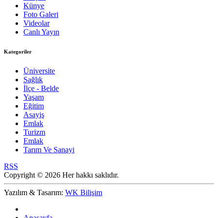
Künye
Foto Galeri
Videolar
Canlı Yayın
Kategoriler
Üniversite
Sağlık
İlçe - Belde
Yaşam
Eğitim
Asayiş
Emlak
Turizm
Emlak
Tarım Ve Sanayi
RSS
Copyright © 2026 Her hakkı saklıdır.
Yazılım & Tasarım:
WK Bilişim
Anasayfa