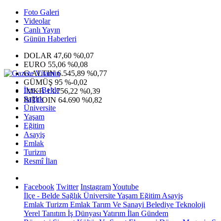
Foto Galeri
Videolar
Canlı Yayın
Günün Haberleri
DOLAR
47,60
%0,07
EURO
55,06
%0,08
G.ALTIN
6.545,89
%0,77
GÜMÜŞ
95
%-0,02
İlçe - Belde
IMKB
13.756,22
%0,39
Sağlık
BITCOIN
64.690
%0,82
Üniversite
Yaşam
Eğitim
Asayiş
Emlak
Turizm
Resmî İlan
Facebook
Twitter
Instagram
Youtube
İlçe - Belde
Sağlık
Üniversite
Yaşam
Eğitim
Asayiş
Emlak
Turizm
Emlak
Tarım Ve Sanayi
Belediye
Teknoloji
Yerel
Tanıtım
İş Dünyası
Yatırım
İlan
Gündem