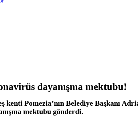
or
onavirüs dayanışma mektubu!
eş kenti Pomezia’nın Belediye Başkanı Adri
yanışma mektubu gönderdi.