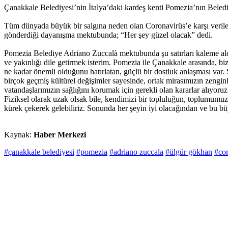
Çanakkale Belediyesi’nin İtalya’daki kardeş kenti Pomezia’nın Bele
Tüm dünyada büyük bir salgına neden olan Coronavirüs’e karşı veri
gönderdiği dayanışma mektubunda; “Her şey güzel olacak” dedi.
Pomezia Belediye Adriano Zuccalà mektubunda şu satırları kaleme a
ve yakınlığı dile getirmek isterim. Pomezia ile Çanakkale arasında, biz
ne kadar önemli olduğunu hatırlatan, güçlü bir dostluk anlaşması var. 
birçok geçmiş kültürel değişimler sayesinde, ortak mirasımızın zengin
vatandaşlarımızın sağlığını korumak için gerekli olan kararlar alıyoru
Fiziksel olarak uzak olsak bile, kendimizi bir topluluğun, toplumumuz
kürek çekerek gelebiliriz. Sonunda her şeyin iyi olacağından ve bu 
Kaynak:
Haber Merkezi
#çanakkale belediyesi
#pomezia
#adriano zuccala
#ülgür gökhan
#cor