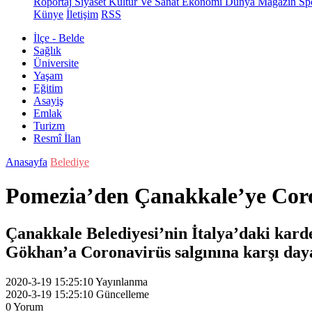
Röportaj
Siyaset
Kültür Ve Sanat
Ekonomi
Dünya
Magazin
Sp
Künye
İletişim
RSS
İlçe - Belde
Sağlık
Üniversite
Yaşam
Eğitim
Asayiş
Emlak
Turizm
Resmî İlan
Anasayfa
Belediye
Pomezia’den Çanakkale’ye Cor
Çanakkale Belediyesi’nin İtalya’daki kard
Gökhan’a Coronavirüs salgınına karşı da
2020-3-19 15:25:10
Yayınlanma
2020-3-19 15:25:10
Güncelleme
0
Yorum