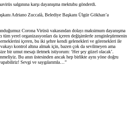
avirüs salgınına karşı dayanışma mektubu gönderdi.
Başkanı Adriano Zuccalà, Belediye Başkanı Ülgür Gökhan’a
 bulunduğumuz Corona Virüsü vakasından dolayı maksimum dayanışma
ızı tüm yerel organizasyonları da içeren değişimlerle zenginleştirmenin
neklerini içeren, bu iki şehre kendi gelenekleri ve görenekleri ile
l vakayı kontrol altına almak için, bazen çok da sevilmeyen ama
size bir umut mesajı iletmek istiyorum: ‘Her şey güzel olacak’.
enmeliyiz. Bu anın üstesinden ancak hep birlikte aynı yöne doğru
yapabiliriz! Sevgi ve saygılarımla…”