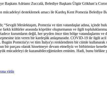
diye Başkanı Adriano Zuccalà, Belediye Başkanı Ülgür Gökhan’a Coron
len mücadeleyi desteklemek amacı ile Kardeş Kent Pomezia Belediye 
ldı; “Sevgili Meslektaşım, Pomezia ve tüm vatandaşlar adına, içinde
e farklı kültürler arasında köprüler oluşturmanın ve ilgili topluluklarım
Sadece kurumların değil, her şeyden önce tüm bölge vatandaşlarını ve der
leşmesine izin veren bir kardeşlik anlaşmasıdır. COVID-19 ile ilgili aci
z. Bugün Pomezia'yı ve tüm İtalya'yı renklendiren bir cümle kullanarak 
un bir parçası olarak hissetmeye devam etmeliyiz ve birbirimize kenetl
büyük mücadeleyi de kazanabileceğimizden eminim. Hadi, bunu birlikte 
ona virüs