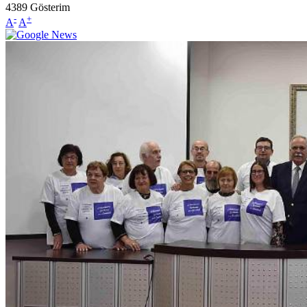
4389
Gösterim
-
+
A
A