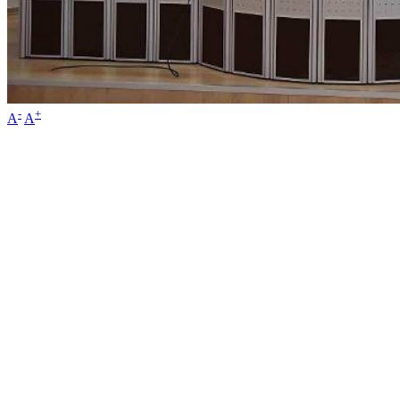
-
+
A
A