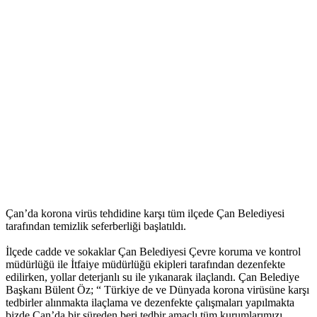
Çan’da korona virüs tehdidine karşı tüm ilçede Çan Belediyesi
tarafından temizlik seferberliği başlatıldı.
İlçede cadde ve sokaklar Çan Belediyesi Çevre koruma ve kontrol
müdürlüğü ile İtfaiye müdürlüğü ekipleri tarafından dezenfekte
edilirken, yollar deterjanlı su ile yıkanarak ilaçlandı. Çan Belediye
Başkanı Bülent Öz; “ Türkiye de ve Dünyada korona virüsüne karşı
tedbirler alınmakta ilaçlama ve dezenfekte çalışmaları yapılmakta
bizde Çan’da bir süreden beri tedbir amaçlı tüm kurumlarımızı