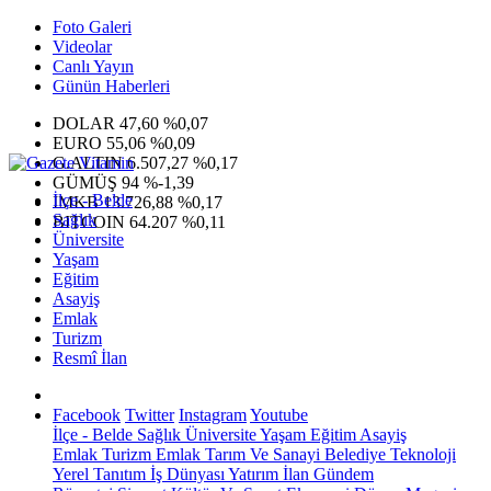
Foto Galeri
Videolar
Canlı Yayın
Günün Haberleri
DOLAR
47,60
%0,07
EURO
55,06
%0,09
G.ALTIN
6.507,27
%0,17
GÜMÜŞ
94
%-1,39
İlçe - Belde
IMKB
13.726,88
%0,17
Sağlık
BITCOIN
64.207
%0,11
Üniversite
Yaşam
Eğitim
Asayiş
Emlak
Turizm
Resmî İlan
Facebook
Twitter
Instagram
Youtube
İlçe - Belde
Sağlık
Üniversite
Yaşam
Eğitim
Asayiş
Emlak
Turizm
Emlak
Tarım Ve Sanayi
Belediye
Teknoloji
Yerel
Tanıtım
İş Dünyası
Yatırım
İlan
Gündem