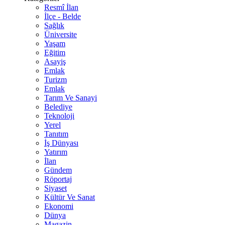
Resmî İlan
İlçe - Belde
Sağlık
Üniversite
Yaşam
Eğitim
Asayiş
Emlak
Turizm
Emlak
Tarım Ve Sanayi
Belediye
Teknoloji
Yerel
Tanıtım
İş Dünyası
Yatırım
İlan
Gündem
Röportaj
Siyaset
Kültür Ve Sanat
Ekonomi
Dünya
Magazin