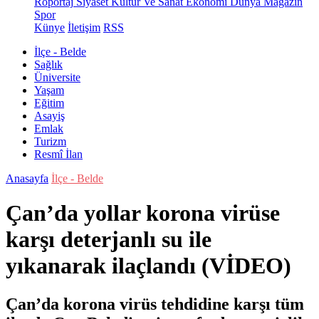
Röportaj
Siyaset
Kültür Ve Sanat
Ekonomi
Dünya
Magazin
Spor
Künye
İletişim
RSS
İlçe - Belde
Sağlık
Üniversite
Yaşam
Eğitim
Asayiş
Emlak
Turizm
Resmî İlan
Anasayfa
İlçe - Belde
Çan’da yollar korona virüse
karşı deterjanlı su ile
yıkanarak ilaçlandı (VİDEO)
Çan’da korona virüs tehdidine karşı tüm