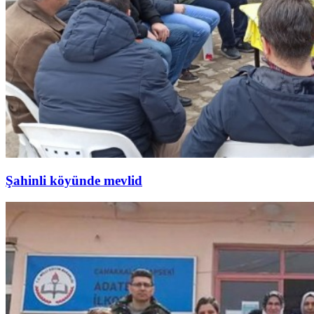
Şahinli köyünde mevlid