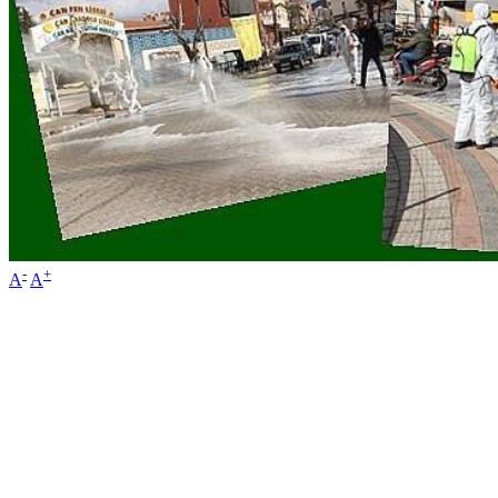
-
+
A
A