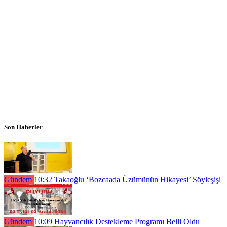
Son Haberler
Gündem
10:32
Takaoğlu ‘Bozcaada Üzümünün Hikayesi’ Söyleşişi
Gündem
10:09
Hayvancılık Destekleme Programı Belli Oldu