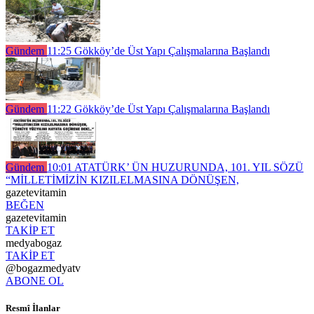
Gündem
11:25
Gökköy’de Üst Yapı Çalışmalarına Başlandı
Gündem
11:22
Gökköy’de Üst Yapı Çalışmalarına Başlandı
Gündem
10:01
ATATÜRK’ ÜN HUZURUNDA, 101. YIL SÖZÜ
“MİLLETİMİZİN KIZILELMASINA DÖNÜŞEN,
gazetevitamin
BEĞEN
gazetevitamin
TAKİP ET
medyabogaz
TAKİP ET
@bogazmedyatv
ABONE OL
Resmî İlanlar