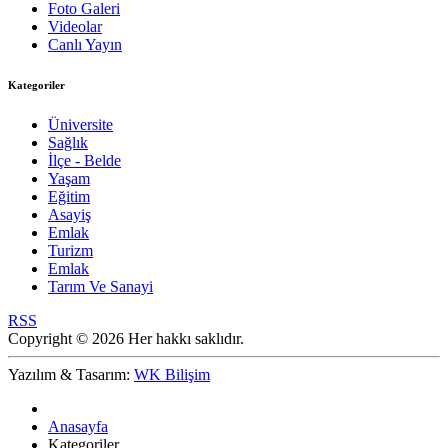
Foto Galeri
Videolar
Canlı Yayın
Kategoriler
Üniversite
Sağlık
İlçe - Belde
Yaşam
Eğitim
Asayiş
Emlak
Turizm
Emlak
Tarım Ve Sanayi
RSS
Copyright © 2026 Her hakkı saklıdır.
Yazılım & Tasarım:
WK Bilişim
Anasayfa
Kategoriler