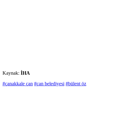
Kaynak:
İHA
#çanakkale çan
#çan belediyesi
#bülent öz