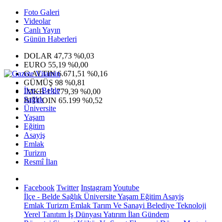
Foto Galeri
Videolar
Canlı Yayın
Günün Haberleri
DOLAR
47,73
%0,03
EURO
55,19
%0,00
G.ALTIN
6.671,51
%0,16
GÜMÜŞ
98
%0,81
İlçe - Belde
IMKB
13.779,39
%0,00
Sağlık
BITCOIN
65.199
%0,52
Üniversite
Yaşam
Eğitim
Asayiş
Emlak
Turizm
Resmî İlan
Facebook
Twitter
Instagram
Youtube
İlçe - Belde
Sağlık
Üniversite
Yaşam
Eğitim
Asayiş
Emlak
Turizm
Emlak
Tarım Ve Sanayi
Belediye
Teknoloji
Yerel
Tanıtım
İş Dünyası
Yatırım
İlan
Gündem