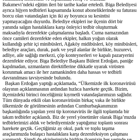
Bakımevi’ndeki eğitim ileri bir tarihe kadar erteledi. Biga Belediyesi
ayrıca hijyen tedbirleri kapsamında konut aboneliklerinde su faturası
borcu olan vatandaşları için iki ay boyunca su kesintisi
yapmayacağını duyurdu. Belediye ekipleri ise ilçenin dört bir
yanında salgın hastalıklara karşı önleyici tedbir oluşturmak
maksadıyla dezenfekte çalışmalarına başladı. Cuma namazından
önce camileri dezenfekte eden ekipler, halkın yoğun olarak
kullandığı şehir içi minibüsleri, Ağaköy midibüsleri, köy minibüsleri,
belediye araçları, durak, park ve yeşil alanlar ile birlikte, huzurevi,
adliye, aile sağlığı merkezi, çöp konteynerleri ve kapalı pazaryerini
dezenfekte ediyor. Biga Belediye Başkanı Bülent Erdoğan, paniğe
kapılmadan, uzmanların direktiflerine dikkatle uyarak virüsten
korunmak amacı ile her zamankinden daha hassas ve tedbirli
davranılması tavsiyesinde bulundu.
Başkan Erdoğan yaptığı açıklamada, “Ülkemizde ilk koronavirüsü
olayının açıklanmasının ardından hızlıca harekete geçtik. Bizim,
ilçemizdeki birinci önceliğimiz kıymetli vatandaşlarımızın sağlıdır.
Tüm dünyada etkili olan koronavirüsün birkaç vaka ile birlikte
ülkemizde de görülmesinin ardından Cumhurbaşkanımızın
başkanlığında yapılan yeni tip koronavirüs ile ilgili toplantıda bir
takım tedbirler açıklandı. Biz de yerel yönetimler olarak Biga’mızda
tedbirlerimizi aldık ve belediyemizde yaptığımız toplantı sonrası
harekete geçtik. Geçtiğimiz ay okul, park ve toplu taşıma
araçlarımızda bulaşıcı hastalıklara karşı dezenfeksiyon çalışması
yapmıştık. Şimdi de ekiplerimizle birlikte ilçemizin her yerinde ve