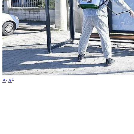
-
+
A
A