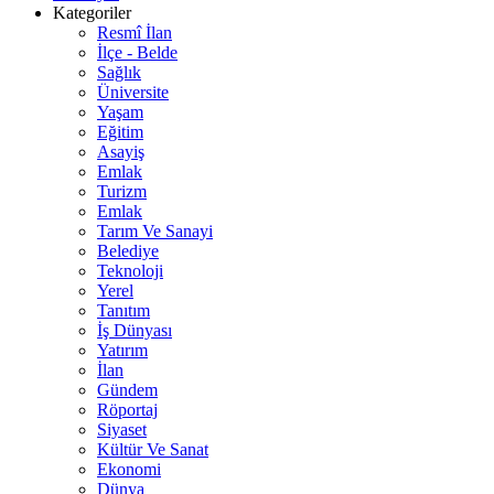
Kategoriler
Resmî İlan
İlçe - Belde
Sağlık
Üniversite
Yaşam
Eğitim
Asayiş
Emlak
Turizm
Emlak
Tarım Ve Sanayi
Belediye
Teknoloji
Yerel
Tanıtım
İş Dünyası
Yatırım
İlan
Gündem
Röportaj
Siyaset
Kültür Ve Sanat
Ekonomi
Dünya