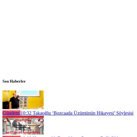
Son Haberler
Gündem
10:32
Takaoğlu ‘Bozcaada Üzümünün Hikayesi’ Söyleşişi