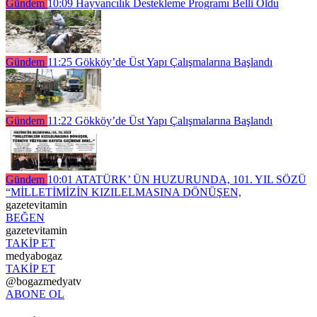
Gündem
10:09
Hayvancılık Destekleme Programı Belli Oldu
Gündem
11:25
Gökköy’de Üst Yapı Çalışmalarına Başlandı
Gündem
11:22
Gökköy’de Üst Yapı Çalışmalarına Başlandı
Gündem
10:01
ATATÜRK’ ÜN HUZURUNDA, 101. YIL SÖZÜ
“MİLLETİMİZİN KIZILELMASINA DÖNÜŞEN,
gazetevitamin
BEĞEN
gazetevitamin
TAKİP ET
medyabogaz
TAKİP ET
@bogazmedyatv
ABONE OL