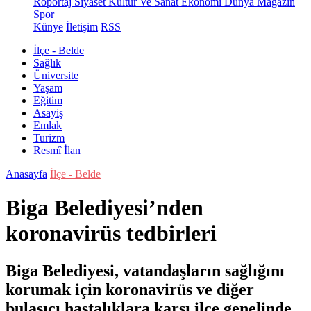
Röportaj
Siyaset
Kültür Ve Sanat
Ekonomi
Dünya
Magazin
Spor
Künye
İletişim
RSS
İlçe - Belde
Sağlık
Üniversite
Yaşam
Eğitim
Asayiş
Emlak
Turizm
Resmî İlan
Anasayfa
İlçe - Belde
Biga Belediyesi’nden
koronavirüs tedbirleri
Biga Belediyesi, vatandaşların sağlığını
korumak için koronavirüs ve diğer
bulaşıcı hastalıklara karşı ilçe genelinde