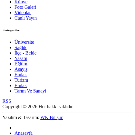
Künye
Foto Galeri
Videolar
Canlı Yayın
Kategoriler
Üniversite
Sağlık
İlçe - Belde
Yaşam
Eğitim
Asayiş
Emlak
Turizm
Emlak
Tarım Ve Sanayi
RSS
Copyright © 2026 Her hakkı saklıdır.
Yazılım & Tasarım:
WK Bilişim
Anasayfa