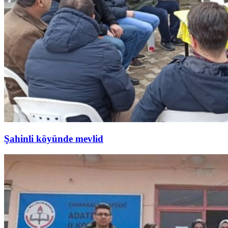
Şahinli köyünde mevlid