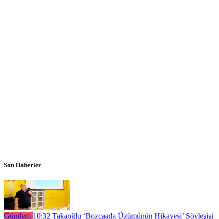
Son Haberler
Gündem
10:32
Takaoğlu ‘Bozcaada Üzümünün Hikayesi’ Söyleşişi