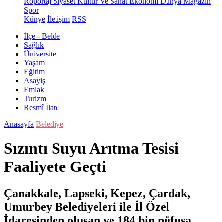
Röportaj
Siyaset
Kültür Ve Sanat
Ekonomi
Dünya
Magazin
Spor
Künye
İletişim
RSS
İlçe - Belde
Sağlık
Üniversite
Yaşam
Eğitim
Asayiş
Emlak
Turizm
Resmî İlan
Anasayfa
Belediye
Sızıntı Suyu Arıtma Tesisi
Faaliyete Geçti
Çanakkale, Lapseki, Kepez, Çardak,
Umurbey Belediyeleri ile İl Özel
İdaresinden oluşan ve 184 bin nüfusa