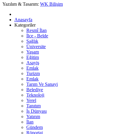
Yazılım & Tasarım:
WK Bilişim
Anasayfa
Kategoriler
Resmî İlan
İlçe - Belde
Sağlık
Üniversite
Yaşam
Eğitim
Asayiş
Emlak
Turizm
Emlak
Tarım Ve Sanayi
Belediye
Teknoloji
Yerel
Tanıtım
İş Dünyası
Yatırım
İlan
Gündem
Röportaj