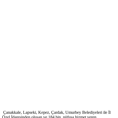
Çanakkale, Lapseki, Kepez, Çardak, Umurbey Belediyeleri ile İl
Özel İdaresinden oluşan ve 184 bin nüfusa hizmet veren