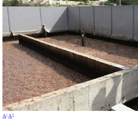
-
+
A
A