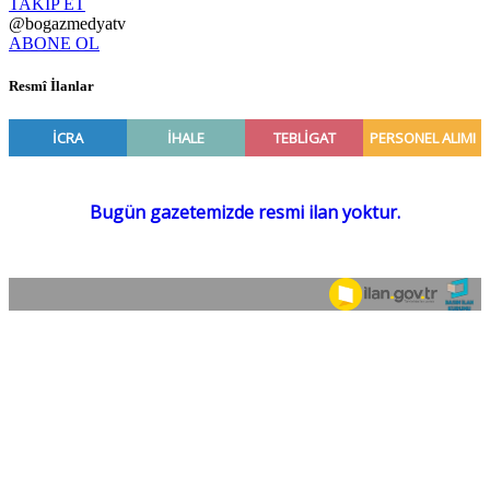
TAKİP ET
@bogazmedyatv
ABONE OL
Resmî İlanlar