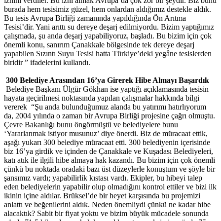
iznini verdiler. Bu izni almak Avrupa’da çok zor bir şeydir. Biz bunu
burada hem tesisimiz güzel, hem onlardan aldığımız destekle aldık.
Bu tesis Avrupa Birliği zamanında yapıldığında Ön Arıtma
Tesisi’dir. Yani arıttı su dereye deşarj edilmiyordu. Bizim yaptığımız
çalışmada, şu anda deşarj yapabiliyoruz, başladı. Bu bizim için çok
önemli konu, sanırım Çanakkale bölgesinde tek dereye deşarj
yapabilen Sızıntı Suyu Tesisi hatta Türkiye’deki yegâne tesislerden
biridir ” ifadelerini kullandı.
300 Belediye Arasından 16’ya Girerek Hibe Almayı Başardık
Belediye Başkanı Ülgür Gökhan ise yaptığı açıklamasında tesisin
hayata geçirilmesi noktasında yapılan çalışmalar hakkında bilgi
vererek “Şu anda bulunduğumuz alanda bu yatırımı hatırlıyorum
da, 2004 yılında o zaman bir Avrupa Birliği projesine çağrı olmuştu.
Çevre Bakanlığı bunu öngörmüştü ve belediyelere bunu
‘Yararlanmak istiyor musunuz’ diye önerdi. Biz de müracaat ettik,
aşağı yukarı 300 belediye müracaat etti. 300 belediyenin içerisinde
biz 16’ya girdik ve içinden de Çanakkale ve Kuşadası Belediyeleri,
katı atık ile ilgili hibe almaya hak kazandı. Bu bizim için çok önemli
çünkü bu noktada oradaki bazı üst düzeylerle konuştum ve şöyle bir
şansımız vardı; yapabilirlik kıstası vardı. Ekipler, bu hibeyi talep
eden belediyelerin yapabilir olup olmadığını kontrol ettiler ve bizi ilk
ikinin içine aldılar. Brüksel’de bir heyet karşısında bu projemizi
anlattı ve beğenilerini aldık. Neden önemliydi çünkü ne kadar hibe
alacaktık? Sabit bir fiyat yoktu ve bizim büyük mücadele sonunda