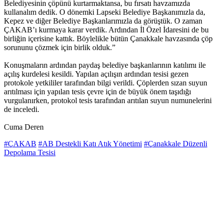
Belediyesinin çöpünü kurtarmaktansa, bu fırsatı havzamızda
kullanalım dedik. O dönemki Lapseki Belediye Başkanımızla da,
Kepez ve diğer Belediye Başkanlarımızla da görüştük. O zaman
ÇAKAB’ı kurmaya karar verdik. Ardından İl Özel İdaresini de bu
birliğin içerisine kattık. Böylelikle bütün Çanakkale havzasında çöp
sorununu çözmek için birlik olduk.”
Konuşmaların ardından paydaş belediye başkanlarının katılımı ile
açılış kurdelesi kesildi. Yapılan açılışın ardından tesisi gezen
protokole yetkililer tarafından bilgi verildi. Çöplerden sızan suyun
arıtılması için yapılan tesis çevre için de büyük önem taşıdığı
vurgulanırken, protokol tesis tarafından arıtılan suyun numunelerini
de inceledi.
Cuma Deren
#ÇAKAB
#AB Destekli Katı Atık Yönetimi
#Çanakkale Düzenli
Depolama Tesisi