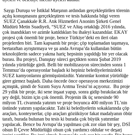
Saygı Duruşu ve İstiklal Marşının ardından gerçekleştirilen törenin
açılış konuşmasını gerçekleştiren ve tesis hakkında bilgi veren
SUEZ Çanakkale R.R. Atık Hizmetleri Anonim Şirketi Genel
Müdürü Metin Suadiyeli, “SUEZ ve Altaş ortaklığı 2016 yılında,
çok inandıkları ve azimle katıldıkları bu ihaleyi kazandılar. EKAY
projesi çok önemli bir proje, bence Türkiye’deki en ileri olan
projelerden biri. Tam kapsamlı bir proje; çöp toplamadan taşımaya,
bertaraftan ayrıştırmaya ve şu anda Avrupa’da kullanılan bütün
teknolojilerin sadece yakma hariç hepsinin yapıldığı bir yer olacak
burası. Bu projeyi, Danıştay süreci geçtikten sonra Şubat 2019
yılında yürürlüğe girdi. Belli bir mobilizasyon sürecinden sonra 1
Temmuz’da operasyonlar başladı ki hepiniz belediyelerinizdeki
SUEZ kamyonlarını görmüşsünüzdür. Yatırımlar kontrat yürürlüğe
girer girmez başladı. Daha öncede önce operasyon merkezimizi
açmıştık, şimdi de Sızıntı Suyu Arıtma Tesisi’ni açıyoruz. Bu proje
29 yıllık bir proje, iki sene inşaat yapıp, sonra gidip bırakılacak bir
şey değil, bizim için çok önemli. Projenin ilk üç senesinde 90
milyon TL civarında yatırım ve proje boyunca 400 milyon TL’nin
üstünde yatırım yapılacaktır. Tabi ki belediyelerin sokaklarında çöp
araçları, konteynerlar, çöp araçları gözüküyor fakat madalyanın öbür
tarafı, burada bulunan bu tesis ki burada çok büyük yatırımlar
yapılacak. Bence bu Avrupa’da yapılması çok zor olan bir şey, DSİ
olsun İl Çevre Müdürlüğü olsun çok yardımcı oldular ve deşarj