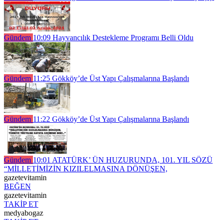
Gündem
10:09
Hayvancılık Destekleme Programı Belli Oldu
Gündem
11:25
Gökköy’de Üst Yapı Çalışmalarına Başlandı
Gündem
11:22
Gökköy’de Üst Yapı Çalışmalarına Başlandı
Gündem
10:01
ATATÜRK’ ÜN HUZURUNDA, 101. YIL SÖZÜ
“MİLLETİMİZİN KIZILELMASINA DÖNÜŞEN,
gazetevitamin
BEĞEN
gazetevitamin
TAKİP ET
medyabogaz