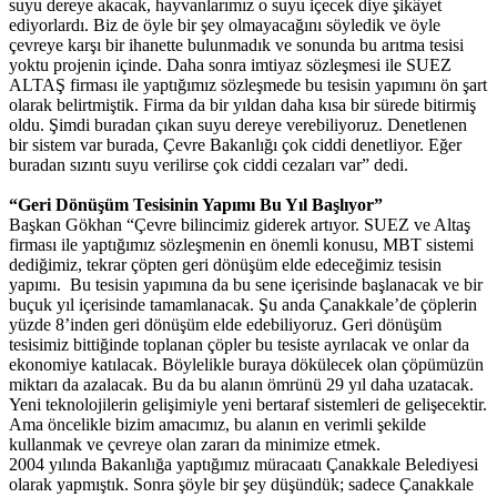
suyu dereye akacak, hayvanlarımız o suyu içecek diye şikâyet
ediyorlardı. Biz de öyle bir şey olmayacağını söyledik ve öyle
çevreye karşı bir ihanette bulunmadık ve sonunda bu arıtma tesisi
yoktu projenin içinde. Daha sonra imtiyaz sözleşmesi ile SUEZ
ALTAŞ firması ile yaptığımız sözleşmede bu tesisin yapımını ön şart
olarak belirtmiştik. Firma da bir yıldan daha kısa bir sürede bitirmiş
oldu. Şimdi buradan çıkan suyu dereye verebiliyoruz. Denetlenen
bir sistem var burada, Çevre Bakanlığı çok ciddi denetliyor. Eğer
buradan sızıntı suyu verilirse çok ciddi cezaları var” dedi.
“Geri Dönüşüm Tesisinin Yapımı Bu Yıl Başlıyor”
Başkan Gökhan “Çevre bilincimiz giderek artıyor. SUEZ ve Altaş
firması ile yaptığımız sözleşmenin en önemli konusu, MBT sistemi
dediğimiz, tekrar çöpten geri dönüşüm elde edeceğimiz tesisin
yapımı. Bu tesisin yapımına da bu sene içerisinde başlanacak ve bir
buçuk yıl içerisinde tamamlanacak. Şu anda Çanakkale’de çöplerin
yüzde 8’inden geri dönüşüm elde edebiliyoruz. Geri dönüşüm
tesisimiz bittiğinde toplanan çöpler bu tesiste ayrılacak ve onlar da
ekonomiye katılacak. Böylelikle buraya dökülecek olan çöpümüzün
miktarı da azalacak. Bu da bu alanın ömrünü 29 yıl daha uzatacak.
Yeni teknolojilerin gelişimiyle yeni bertaraf sistemleri de gelişecektir.
Ama öncelikle bizim amacımız, bu alanın en verimli şekilde
kullanmak ve çevreye olan zararı da minimize etmek.
2004 yılında Bakanlığa yaptığımız müracaatı Çanakkale Belediyesi
olarak yapmıştık. Sonra şöyle bir şey düşündük; sadece Çanakkale