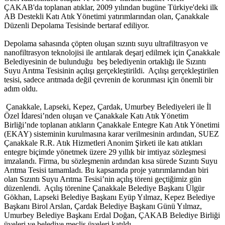
ÇAKAB'da toplanan atıklar, 2009 yılından bugüne Türkiye'deki ilk
AB Destekli Katı Atık Yönetimi yatırımlarından olan, Çanakkale
Düzenli Depolama Tesisinde bertaraf ediliyor.
Depolama sahasında çöpten oluşan sızıntı suyu ultrafiltrasyon ve
nanofiltrasyon teknolojisi ile arıtılarak deşarj edilmek için Çanakkale
Belediyesinin de bulunduğu beş belediyenin ortaklığı ile Sızıntı
Suyu Arıtma Tesisinin açılışı gerçekleştirildi. Açılışı gerçekleştirilen
tesisi, sadece arıtmada değil çevrenin de korunması için önemli bir
adım oldu.
Çanakkale, Lapseki, Kepez, Çardak, Umurbey Belediyeleri ile İl
Özel İdaresi’nden oluşan ve Çanakkale Katı Atık Yönetim
Birliği’nde toplanan atıkların Çanakkale Entegre Katı Atık Yönetimi
(EKAY) sisteminin kurulmasına karar verilmesinin ardından, SUEZ
Çanakkale R.R. Atık Hizmetleri Anonim Şirketi ile katı atıkları
entegre biçimde yönetmek üzere 29 yıllık bir imtiyaz sözleşmesi
imzalandı. Firma, bu sözleşmenin ardından kısa sürede Sızıntı Suyu
Arıtma Tesisi tamamladı. Bu kapsamda proje yatırımlarından biri
olan Sızıntı Suyu Arıtma Tesisi’nin açılış töreni geçtiğimiz gün
düzenlendi. Açılış törenine Çanakkale Belediye Başkanı Ülgür
Gökhan, Lapseki Belediye Başkanı Eyüp Yılmaz, Kepez Belediye
Başkanı Birol Arslan, Çardak Belediye Başkanı Günü Yılmaz,
Umurbey Belediye Başkanı Erdal Doğan, ÇAKAB Belediye Birliği
üyeleri ve belediye meclis üyeleri katıldı.