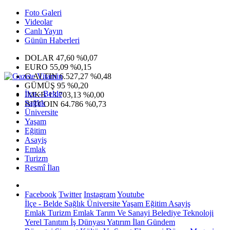
Foto Galeri
Videolar
Canlı Yayın
Günün Haberleri
DOLAR
47,60
%0,07
EURO
55,09
%0,15
G.ALTIN
6.527,27
%0,48
GÜMÜŞ
95
%0,20
İlçe - Belde
IMKB
13.703,13
%0,00
Sağlık
BITCOIN
64.786
%0,73
Üniversite
Yaşam
Eğitim
Asayiş
Emlak
Turizm
Resmî İlan
Facebook
Twitter
Instagram
Youtube
İlçe - Belde
Sağlık
Üniversite
Yaşam
Eğitim
Asayiş
Emlak
Turizm
Emlak
Tarım Ve Sanayi
Belediye
Teknoloji
Yerel
Tanıtım
İş Dünyası
Yatırım
İlan
Gündem