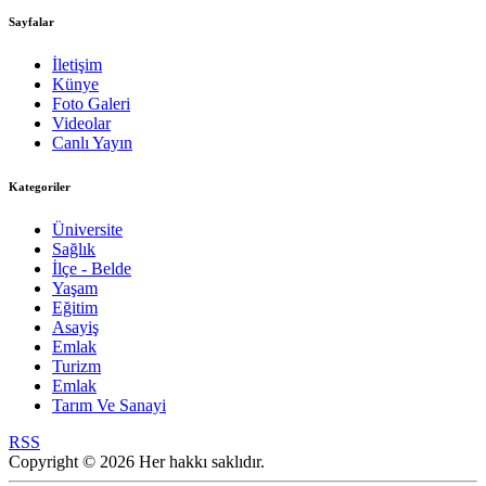
Sayfalar
İletişim
Künye
Foto Galeri
Videolar
Canlı Yayın
Kategoriler
Üniversite
Sağlık
İlçe - Belde
Yaşam
Eğitim
Asayiş
Emlak
Turizm
Emlak
Tarım Ve Sanayi
RSS
Copyright © 2026 Her hakkı saklıdır.