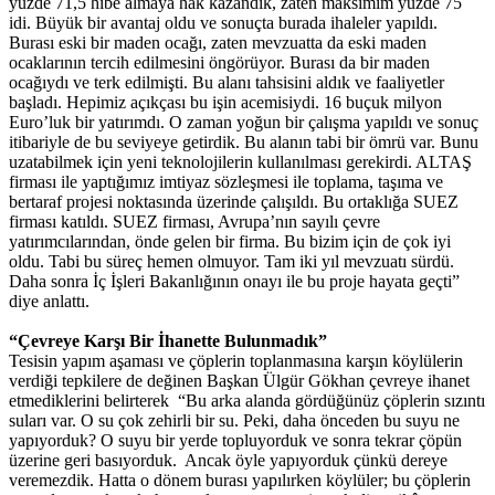
yüzde 71,5 hibe almaya hak kazandık, zaten maksimim yüzde 75
idi. Büyük bir avantaj oldu ve sonuçta burada ihaleler yapıldı.
Burası eski bir maden ocağı, zaten mevzuatta da eski maden
ocaklarının tercih edilmesini öngörüyor. Burası da bir maden
ocağıydı ve terk edilmişti. Bu alanı tahsisini aldık ve faaliyetler
başladı. Hepimiz açıkçası bu işin acemisiydi. 16 buçuk milyon
Euro’luk bir yatırımdı. O zaman yoğun bir çalışma yapıldı ve sonuç
itibariyle de bu seviyeye getirdik. Bu alanın tabi bir ömrü var. Bunu
uzatabilmek için yeni teknolojilerin kullanılması gerekirdi. ALTAŞ
firması ile yaptığımız imtiyaz sözleşmesi ile toplama, taşıma ve
bertaraf projesi noktasında üzerinde çalışıldı. Bu ortaklığa SUEZ
firması katıldı. SUEZ firması, Avrupa’nın sayılı çevre
yatırımcılarından, önde gelen bir firma. Bu bizim için de çok iyi
oldu. Tabi bu süreç hemen olmuyor. Tam iki yıl mevzuatı sürdü.
Daha sonra İç İşleri Bakanlığının onayı ile bu proje hayata geçti”
diye anlattı.
“Çevreye Karşı Bir İhanette Bulunmadık”
Tesisin yapım aşaması ve çöplerin toplanmasına karşın köylülerin
verdiği tepkilere de değinen Başkan Ülgür Gökhan çevreye ihanet
etmediklerini belirterek “Bu arka alanda gördüğünüz çöplerin sızıntı
suları var. O su çok zehirli bir su. Peki, daha önceden bu suyu ne
yapıyorduk? O suyu bir yerde topluyorduk ve sonra tekrar çöpün
üzerine geri basıyorduk. Ancak öyle yapıyorduk çünkü dereye
veremezdik. Hatta o dönem burası yapılırken köylüler; bu çöplerin