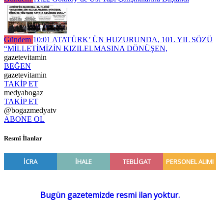
Gündem
10:01
ATATÜRK’ ÜN HUZURUNDA, 101. YIL SÖZÜ
“MİLLETİMİZİN KIZILELMASINA DÖNÜŞEN,
gazetevitamin
BEĞEN
gazetevitamin
TAKİP ET
medyabogaz
TAKİP ET
@bogazmedyatv
ABONE OL
Resmî İlanlar