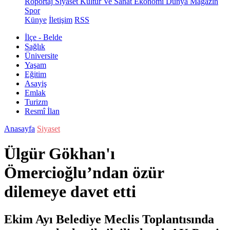
Röportaj
Siyaset
Kültür Ve Sanat
Ekonomi
Dünya
Magazin
Spor
Künye
İletişim
RSS
İlçe - Belde
Sağlık
Üniversite
Yaşam
Eğitim
Asayiş
Emlak
Turizm
Resmî İlan
Anasayfa
Siyaset
Ülgür Gökhan'ı
Ömercioğlu’ndan özür
dilemeye davet etti
Ekim Ayı Belediye Meclis Toplantısında