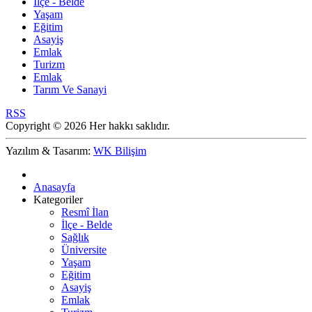
İlçe - Belde
Yaşam
Eğitim
Asayiş
Emlak
Turizm
Emlak
Tarım Ve Sanayi
RSS
Copyright © 2026 Her hakkı saklıdır.
Yazılım & Tasarım:
WK Bilişim
Anasayfa
Kategoriler
Resmî İlan
İlçe - Belde
Sağlık
Üniversite
Yaşam
Eğitim
Asayiş
Emlak