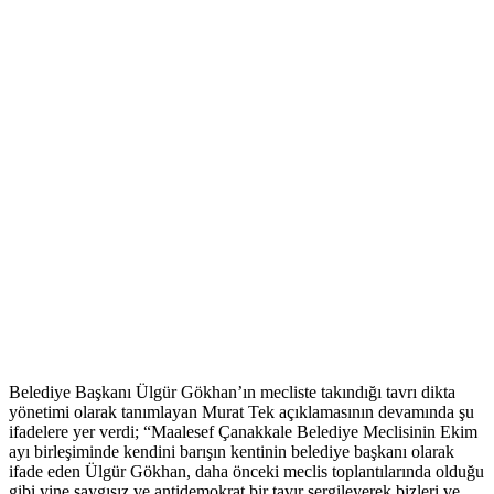
Belediye Başkanı Ülgür Gökhan’ın mecliste takındığı tavrı dikta
yönetimi olarak tanımlayan Murat Tek açıklamasının devamında şu
ifadelere yer verdi; “Maalesef Çanakkale Belediye Meclisinin Ekim
ayı birleşiminde kendini barışın kentinin belediye başkanı olarak
ifade eden Ülgür Gökhan, daha önceki meclis toplantılarında olduğu
gibi yine saygısız ve antidemokrat bir tavır sergileyerek bizleri ve