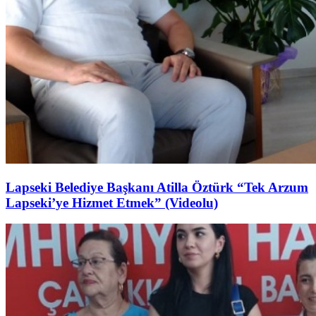
Lapseki Belediye Başkanı Atilla Öztürk “Tek Arzum
Lapseki’ye Hizmet Etmek” (Videolu)