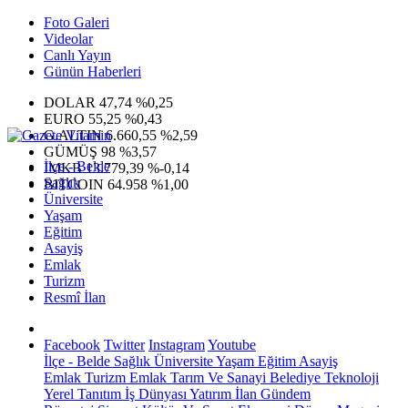
Foto Galeri
Videolar
Canlı Yayın
Günün Haberleri
DOLAR
47,74
%0,25
EURO
55,25
%0,43
G.ALTIN
6.660,55
%2,59
GÜMÜŞ
98
%3,57
İlçe - Belde
IMKB
13.779,39
%-0,14
Sağlık
BITCOIN
64.958
%1,00
Üniversite
Yaşam
Eğitim
Asayiş
Emlak
Turizm
Resmî İlan
Facebook
Twitter
Instagram
Youtube
İlçe - Belde
Sağlık
Üniversite
Yaşam
Eğitim
Asayiş
Emlak
Turizm
Emlak
Tarım Ve Sanayi
Belediye
Teknoloji
Yerel
Tanıtım
İş Dünyası
Yatırım
İlan
Gündem