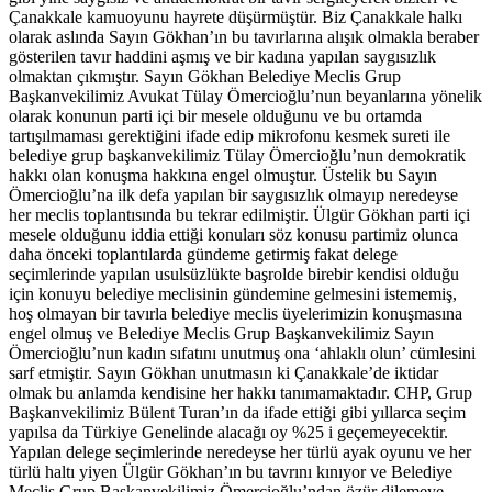
Çanakkale kamuoyunu hayrete düşürmüştür. Biz Çanakkale halkı
olarak aslında Sayın Gökhan’ın bu tavırlarına alışık olmakla beraber
gösterilen tavır haddini aşmış ve bir kadına yapılan saygısızlık
olmaktan çıkmıştır. Sayın Gökhan Belediye Meclis Grup
Başkanvekilimiz Avukat Tülay Ömercioğlu’nun beyanlarına yönelik
olarak konunun parti içi bir mesele olduğunu ve bu ortamda
tartışılmaması gerektiğini ifade edip mikrofonu kesmek sureti ile
belediye grup başkanvekilimiz Tülay Ömercioğlu’nun demokratik
hakkı olan konuşma hakkına engel olmuştur. Üstelik bu Sayın
Ömercioğlu’na ilk defa yapılan bir saygısızlık olmayıp neredeyse
her meclis toplantısında bu tekrar edilmiştir. Ülgür Gökhan parti içi
mesele olduğunu iddia ettiği konuları söz konusu partimiz olunca
daha önceki toplantılarda gündeme getirmiş fakat delege
seçimlerinde yapılan usulsüzlükte başrolde birebir kendisi olduğu
için konuyu belediye meclisinin gündemine gelmesini istememiş,
hoş olmayan bir tavırla belediye meclis üyelerimizin konuşmasına
engel olmuş ve Belediye Meclis Grup Başkanvekilimiz Sayın
Ömercioğlu’nun kadın sıfatını unutmuş ona ‘ahlaklı olun’ cümlesini
sarf etmiştir. Sayın Gökhan unutmasın ki Çanakkale’de iktidar
olmak bu anlamda kendisine her hakkı tanımamaktadır. CHP, Grup
Başkanvekilimiz Bülent Turan’ın da ifade ettiği gibi yıllarca seçim
yapılsa da Türkiye Genelinde alacağı oy %25 i geçemeyecektir.
Yapılan delege seçimlerinde neredeyse her türlü ayak oyunu ve her
türlü haltı yiyen Ülgür Gökhan’ın bu tavrını kınıyor ve Belediye
Meclis Grup Başkanvekilimiz Ömercioğlu’ndan özür dilemeye