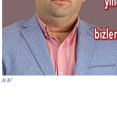
-
+
A
A