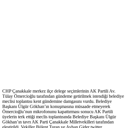
CHP Çanakkale merkez ilçe delege seçimlerinin AK Partili Av.
Tülay Ömercioğlu tarafından gündeme getirilmek istendiği belediye
meclisi toplantısı kent gündemine damgasını vurdu. Belediye
Başkanı Ülgür Gökhan’ın konuşmasına müsaade etmeyerek
Ömercioğlu’nun mikrofonunu kapattırması sonucu AK Partili
üyelerin terk ettiği meclis toplantısında Belediye Başkanı Ülgür
Gökhan’ın tavrı AK Parti Çanakkale Milletvekilleri tarafından
eleştirildi. Vekiller Bülent Turan ve Ayhan Gider twitter