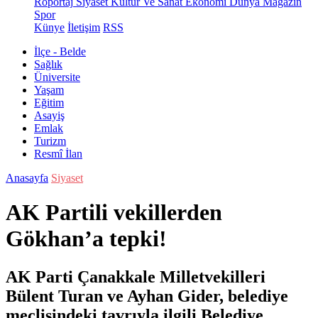
Röportaj
Siyaset
Kültür Ve Sanat
Ekonomi
Dünya
Magazin
Spor
Künye
İletişim
RSS
İlçe - Belde
Sağlık
Üniversite
Yaşam
Eğitim
Asayiş
Emlak
Turizm
Resmî İlan
Anasayfa
Siyaset
AK Partili vekillerden
Gökhan’a tepki!
AK Parti Çanakkale Milletvekilleri
Bülent Turan ve Ayhan Gider, belediye
meclisindeki tavrıyla ilgili Belediye