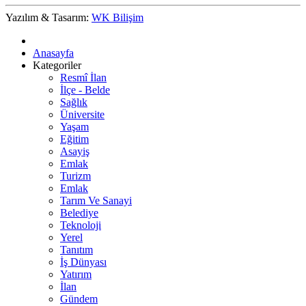
Yazılım & Tasarım:
WK Bilişim
Anasayfa
Kategoriler
Resmî İlan
İlçe - Belde
Sağlık
Üniversite
Yaşam
Eğitim
Asayiş
Emlak
Turizm
Emlak
Tarım Ve Sanayi
Belediye
Teknoloji
Yerel
Tanıtım
İş Dünyası
Yatırım
İlan
Gündem