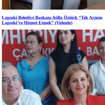
Lapseki Belediye Başkanı Atilla Öztürk “Tek Arzum
Lapseki’ye Hizmet Etmek” (Videolu)