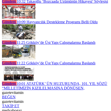
Gündem
10:32
Takaoğlu ‘Bozcaada Üzümünün Hikayesi’ Söyleşişi
Gündem
10:09
Hayvancılık Destekleme Programı Belli Oldu
Gündem
11:25
Gökköy’de Üst Yapı Çalışmalarına Başlandı
Gündem
11:22
Gökköy’de Üst Yapı Çalışmalarına Başlandı
Gündem
10:01
ATATÜRK’ ÜN HUZURUNDA, 101. YIL SÖZÜ
“MİLLETİMİZİN KIZILELMASINA DÖNÜŞEN,
gazetevitamin
BEĞEN
gazetevitamin
TAKİP ET
medyabogaz