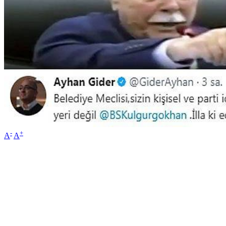
-
+
A
A