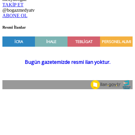
TAKİP ET
@bogazmedyatv
ABONE OL
Resmî İlanlar