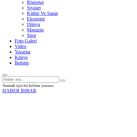
Röportaj
Siyaset
Kültür Ve Sanat
Ekonomi
Dünya
Magazin
Spor
Foto Galeri
Video
Yazarlar
Künye
İletişim
Aramak için bir kelime yazınız.
HABER İHBAR