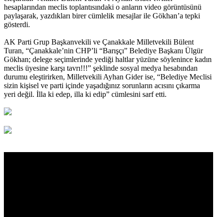
hesaplarından meclis toplantısındaki o anların video görüntüsünü
paylaşarak, yazdıkları birer cümlelik mesajlar ile Gökhan’a tepki
gösterdi.
AK Parti Grup Başkanvekili ve Çanakkale Milletvekili Bülent
Turan, “Çanakkale’nin CHP’li “Barışçı” Belediye Başkanı Ülgür
Gökhan; delege seçimlerinde yediği haltlar yüzüne söylenince kadın
meclis üyesine karşı tavrı!!!” şeklinde sosyal medya hesabından
durumu eleştirirken, Milletvekili Ayhan Gider ise, “Belediye Meclisi
sizin kişisel ve parti içinde yaşadığınız sorunların acısını çıkarma
yeri değil. İlla ki edep, illa ki edip” cümlesini sarf etti.