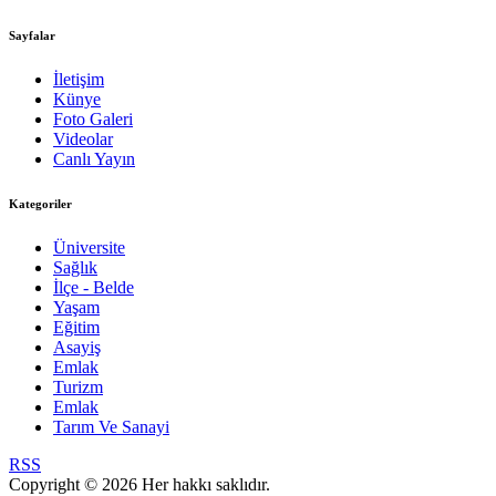
Sayfalar
İletişim
Künye
Foto Galeri
Videolar
Canlı Yayın
Kategoriler
Üniversite
Sağlık
İlçe - Belde
Yaşam
Eğitim
Asayiş
Emlak
Turizm
Emlak
Tarım Ve Sanayi
RSS
Copyright © 2026 Her hakkı saklıdır.