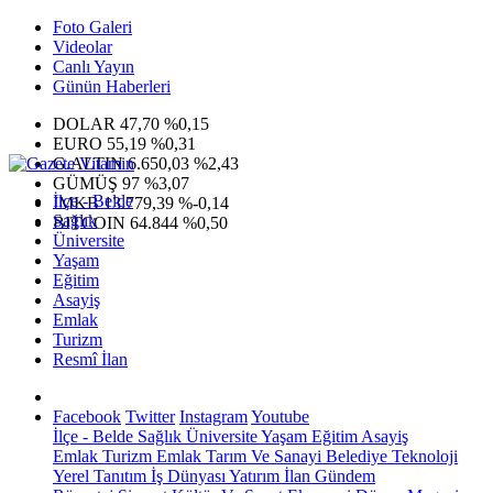
Foto Galeri
Videolar
Canlı Yayın
Günün Haberleri
DOLAR
47,70
%0,15
EURO
55,19
%0,31
G.ALTIN
6.650,03
%2,43
GÜMÜŞ
97
%3,07
İlçe - Belde
IMKB
13.779,39
%-0,14
Sağlık
BITCOIN
64.844
%0,50
Üniversite
Yaşam
Eğitim
Asayiş
Emlak
Turizm
Resmî İlan
Facebook
Twitter
Instagram
Youtube
İlçe - Belde
Sağlık
Üniversite
Yaşam
Eğitim
Asayiş
Emlak
Turizm
Emlak
Tarım Ve Sanayi
Belediye
Teknoloji
Yerel
Tanıtım
İş Dünyası
Yatırım
İlan
Gündem