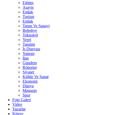
Eğitim
Asayiş
Emlak
Turizm
Emlak
Tarım Ve Sanayi
Belediye
Teknoloji
Yerel
Tanıtım
İş Dünyası
Yatırım
İlan
Gündem
Röportaj
Siyaset
Kültür Ve Sanat
Ekonomi
Dünya
Magazin
Spor
Foto Galeri
Video
Yazarlar
Künye