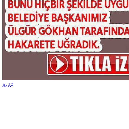
-
+
A
A