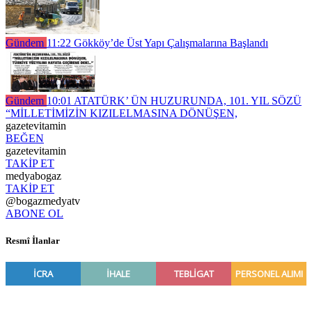
Gündem
11:22
Gökköy’de Üst Yapı Çalışmalarına Başlandı
Gündem
10:01
ATATÜRK’ ÜN HUZURUNDA, 101. YIL SÖZÜ
“MİLLETİMİZİN KIZILELMASINA DÖNÜŞEN,
gazetevitamin
BEĞEN
gazetevitamin
TAKİP ET
medyabogaz
TAKİP ET
@bogazmedyatv
ABONE OL
Resmî İlanlar