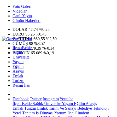
Foto Galeri
Videolar
Canlı Yayın
Günün Haberleri
DOLAR
47,74
%0,25
EURO
55,25
%0,43
G.ALTIN
6.660,55
%2,59
GÜMÜŞ
98
%3,57
İlçe - Belde
IMKB
13.779,39
%-0,14
Sağlık
BITCOIN
65.089
%0,19
Üniversite
Yaşam
Eğitim
Asayiş
Emlak
Turizm
Resmî İlan
Facebook
Twitter
Instagram
Youtube
İlçe - Belde
Sağlık
Üniversite
Yaşam
Eğitim
Asayiş
Emlak
Turizm
Emlak
Tarım Ve Sanayi
Belediye
Teknoloji
Yerel
Tanıtım
İş Dünyası
Yatırım
İlan
Gündem