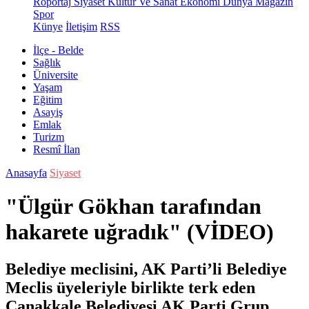
Röportaj
Siyaset
Kültür Ve Sanat
Ekonomi
Dünya
Magazin
Spor
Künye
İletişim
RSS
İlçe - Belde
Sağlık
Üniversite
Yaşam
Eğitim
Asayiş
Emlak
Turizm
Resmî İlan
Anasayfa
Siyaset
"Ülgür Gökhan tarafından
hakarete uğradık" (VİDEO)
Belediye meclisini, AK Parti’li Belediye
Meclis üyeleriyle birlikte terk eden
Çanakkale Belediyesi AK Parti Grup