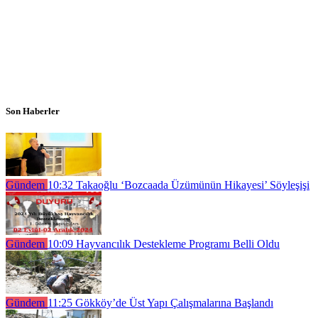
Son Haberler
Gündem
10:32
Takaoğlu ‘Bozcaada Üzümünün Hikayesi’ Söyleşişi
Gündem
10:09
Hayvancılık Destekleme Programı Belli Oldu
Gündem
11:25
Gökköy’de Üst Yapı Çalışmalarına Başlandı