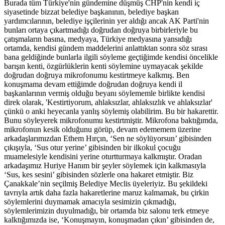
Burada tüm Türkiye'nin gündemine düşmüş CHP'nin kendi iç
siyasetinde bizzat belediye başkanının, belediye başkan
yardımcılarının, belediye işçilerinin yer aldığı ancak AK Parti'nin
bunları ortaya çıkartmadığı doğrudan doğruya birbirleriyle bu
çatışmaların basına, medyaya, Türkiye medyasına yansıdığı
ortamda, kendisi gündem maddelerini anlattıktan sonra söz sırası
bana geldiğinde bunlarla ilgili söyleme geçtiğimde kendisi öncelikle
barışın kenti, özgürlüklerin kenti söylemine uymayacak şekilde
doğrudan doğruya mikrofonumu kestirtmeye kalkmış. Ben
konuşmama devam ettiğimde doğrudan doğruya kendi il
başkanlarının vermiş olduğu beyanı söylememle birlikte kendisi
direk olarak, 'Kestirtiyorum, ahlaksızlar, ahlaksızlık ve ahlaksızlar'
çünkü o anki heyecanla yanlış söylemiş olabilirim. Bu bir hakarettir.
Bunu söyleyerek mikrofonumu kestirtmiştir. Mikrofona baktığımda,
mikrofonun kesik olduğunu görüp, devam edememem üzerine
arkadaşlarımızdan Ethem Hırçın, ‘Sen ne söylüyorsun’ gibisinden
çıkışıyla, ‘Sus otur yerine’ gibisinden bir ilkokul çocuğu
muamelesiyle kendisini yerine oturtturmaya kalkmıştır. Oradan
arkadaşımız Huriye Hanım bir şeyler söylemek için kalkmasıyla
‘Sus, kes sesini’ gibisinden sözlerle ona hakaret etmiştir. Biz
Çanakkale’nin seçilmiş Belediye Meclis üyeleriyiz. Bu şekildeki
tavrıyla artık daha fazla hakaretlerine maruz kalmamak, bu çirkin
söylemlerini duymamak amacıyla sesimizin çıkmadığı,
söylemlerimizin duyulmadığı, bir ortamda biz salonu terk etmeye
kalktığımızda ise, ‘Konuşmayın, konuşmadan çıkın’ gibisinden de,