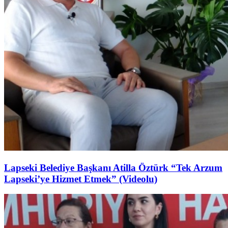
Lapseki Belediye Başkanı Atilla Öztürk “Tek Arzum
Lapseki’ye Hizmet Etmek” (Videolu)