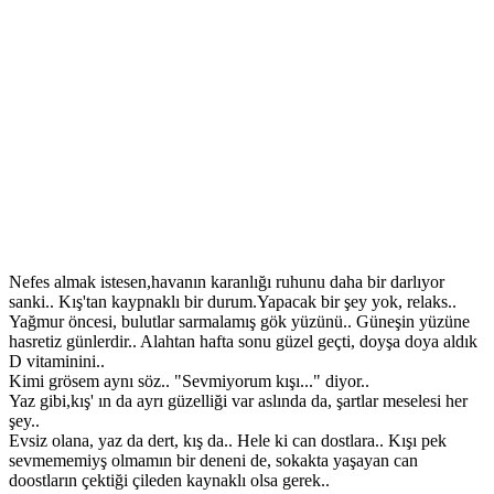
Nefes almak istesen,havanın karanlığı ruhunu daha bir darlıyor
sanki.. Kış'tan kaypnaklı bir durum.Yapacak bir şey yok, relaks..
Yağmur öncesi, bulutlar sarmalamış gök yüzünü.. Güneşin yüzüne
hasretiz günlerdir.. Alahtan hafta sonu güzel geçti, doyşa doya aldık
D vitaminini..
Kimi grösem aynı söz.. "Sevmiyorum kışı..." diyor..
Yaz gibi,kış' ın da ayrı güzelliği var aslında da, şartlar meselesi her
şey..
Evsiz olana, yaz da dert, kış da.. Hele ki can dostlara.. Kışı pek
sevmememiyş olmamın bir deneni de, sokakta yaşayan can
doostların çektiği çileden kaynaklı olsa gerek..