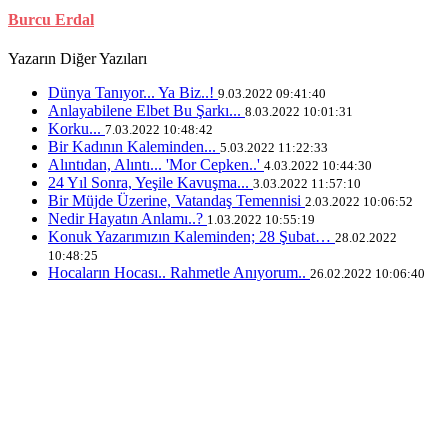
Burcu Erdal
Yazarın Diğer Yazıları
Dünya Tanıyor... Ya Biz..!
9.03.2022 09:41:40
Anlayabilene Elbet Bu Şarkı...
8.03.2022 10:01:31
Korku...
7.03.2022 10:48:42
Bir Kadının Kaleminden...
5.03.2022 11:22:33
Alıntıdan, Alıntı... 'Mor Cepken..'
4.03.2022 10:44:30
24 Yıl Sonra, Yeşile Kavuşma...
3.03.2022 11:57:10
Bir Müjde Üzerine, Vatandaş Temennisi
2.03.2022 10:06:52
Nedir Hayatın Anlamı..?
1.03.2022 10:55:19
Konuk Yazarımızın Kaleminden; 28 Şubat…
28.02.2022
10:48:25
Hocaların Hocası.. Rahmetle Anıyorum..
26.02.2022 10:06:40