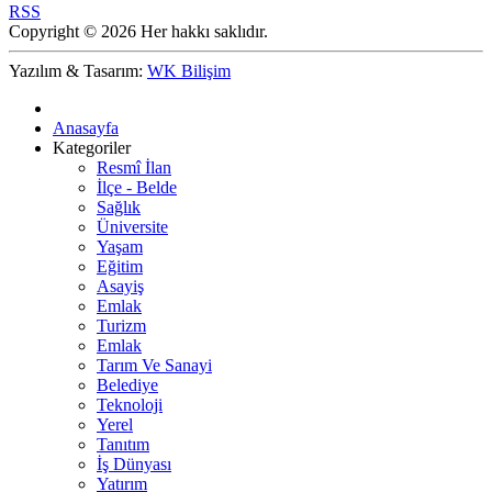
RSS
Copyright © 2026 Her hakkı saklıdır.
Yazılım & Tasarım:
WK Bilişim
Anasayfa
Kategoriler
Resmî İlan
İlçe - Belde
Sağlık
Üniversite
Yaşam
Eğitim
Asayiş
Emlak
Turizm
Emlak
Tarım Ve Sanayi
Belediye
Teknoloji
Yerel
Tanıtım
İş Dünyası
Yatırım