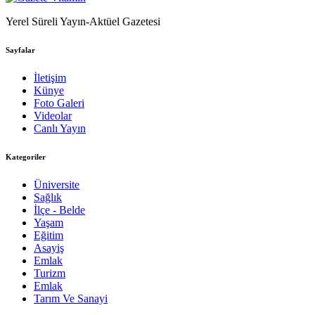
Yerel Süreli Yayın-Aktüel Gazetesi
Sayfalar
İletişim
Künye
Foto Galeri
Videolar
Canlı Yayın
Kategoriler
Üniversite
Sağlık
İlçe - Belde
Yaşam
Eğitim
Asayiş
Emlak
Turizm
Emlak
Tarım Ve Sanayi