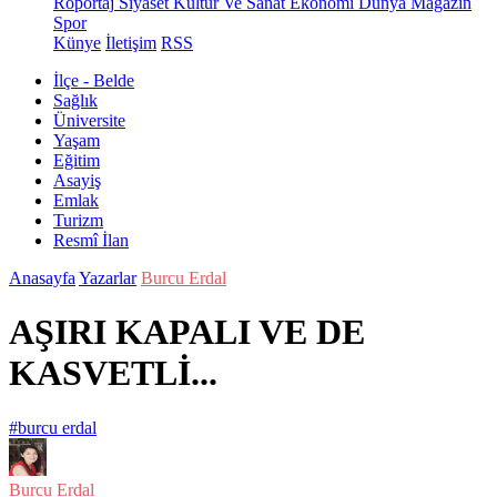
Röportaj
Siyaset
Kültür Ve Sanat
Ekonomi
Dünya
Magazin
Spor
Künye
İletişim
RSS
İlçe - Belde
Sağlık
Üniversite
Yaşam
Eğitim
Asayiş
Emlak
Turizm
Resmî İlan
Anasayfa
Yazarlar
Burcu Erdal
AŞIRI KAPALI VE DE
KASVETLİ...
#burcu erdal
Burcu Erdal