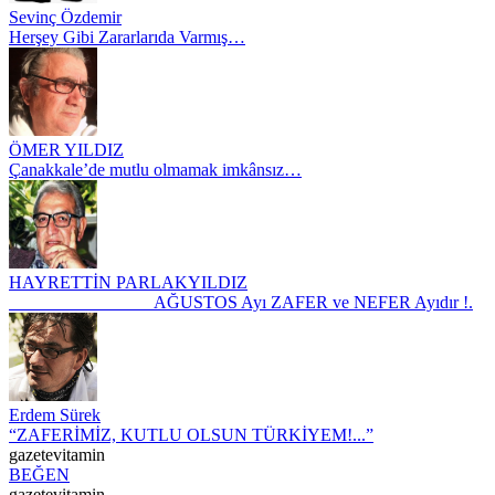
Sevinç Özdemir
Herşey Gibi Zararlarıda Varmış…
ÖMER YILDIZ
Çanakkale’de mutlu olmamak imkânsız…
HAYRETTİN PARLAKYILDIZ
AĞUSTOS Ayı ZAFER ve NEFER Ayıdır !.
Erdem Sürek
“ZAFERİMİZ, KUTLU OLSUN TÜRKİYEM!...”
gazetevitamin
BEĞEN
gazetevitamin