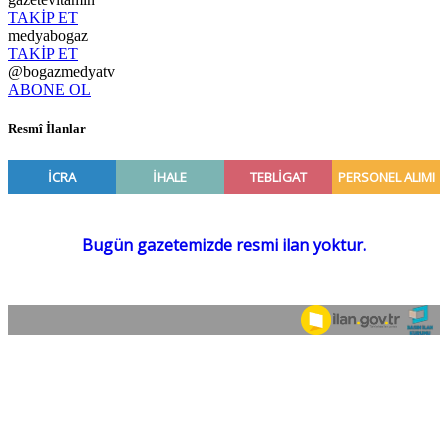
TAKİP ET
medyabogaz
TAKİP ET
@bogazmedyatv
ABONE OL
Resmî İlanlar