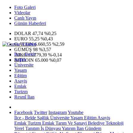
Foto Galeri
Videolar
Canlı Yayın
Günün Haberleri
DOLAR
47,74
%0,25
EURO
55,25
%0,43
G.ALTIN
6.660,55
%2,59
GÜMÜŞ
98
%3,57
İlçe - Belde
IMKB
13.779,39
%-0,14
Sağlık
BITCOIN
65.000
%0,07
Üniversite
Yaşam
Eğitim
Asayiş
Emlak
Turizm
Resmî İlan
Facebook
Twitter
Instagram
Youtube
İlçe - Belde
Sağlık
Üniversite
Yaşam
Eğitim
Asayiş
Emlak
Turizm
Emlak
Tarım Ve Sanayi
Belediye
Teknoloji
Yerel
Tanıtım
İş Dünyası
Yatırım
İlan
Gündem