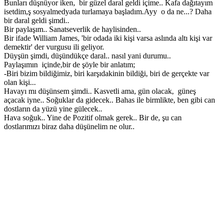
Bunları düşnüyor iken, bir güzel daral geldi içime.. Kafa dağıtayım
isetdim,ş sosyalmedyada turlamaya başladım.Ayy o da ne...? Daha
bir daral geldi şimdi..
Bir paylaşım.. Sanatseverlik de haylisinden..
Bir ifade William James, 'bir odada iki kişi varsa aslında altı kişi var
demektir' der vurgusu ili geliyor.
Düyşün şimdi, düşündükçe daral.. nasıl yani durumu..
Paylaşımın içinde,bir de şöyle bir anlatım;
-Biri bizim bildiğimiz, biri karşıdakinin bildiği, biri de gerçekte var
olan kişi...
Havayı mı düşünsem şimdi.. Kasvetli ama, gün olacak, güneş
açacak iyne.. Soğuklar da gidecek.. Bahas ile birmlikte, ben gibi can
dostların da yüzü yine gülecek..
Hava soğuk.. Yine de Pozitif olmak gerek.. Bir de, şu can
dostlarımızı biraz daha düşünelim ne olur..