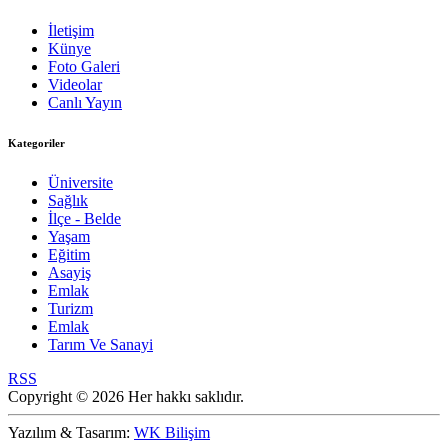
İletişim
Künye
Foto Galeri
Videolar
Canlı Yayın
Kategoriler
Üniversite
Sağlık
İlçe - Belde
Yaşam
Eğitim
Asayiş
Emlak
Turizm
Emlak
Tarım Ve Sanayi
RSS
Copyright © 2026 Her hakkı saklıdır.
Yazılım & Tasarım:
WK Bilişim