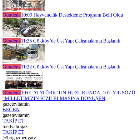
Gündem
10:09
Hayvancılık Destekleme Programı Belli Oldu
Gündem
11:25
Gökköy’de Üst Yapı Çalışmalarına Başlandı
Gündem
11:22
Gökköy’de Üst Yapı Çalışmalarına Başlandı
Gündem
10:01
ATATÜRK’ ÜN HUZURUNDA, 101. YIL SÖZÜ
“MİLLETİMİZİN KIZILELMASINA DÖNÜŞEN,
gazetevitamin
BEĞEN
gazetevitamin
TAKİP ET
medyabogaz
TAKİP ET
@bogazmedyatv