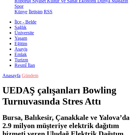
Röportaj
Siyaset
Kültür Ve Sanat
Ekonomi
Dünya
Magazin
Spor
Künye
İletişim
RSS
İlçe - Belde
Sağlık
Üniversite
Yaşam
Eğitim
Asayiş
Emlak
Turizm
Resmî İlan
Anasayfa
Gündem
UEDAŞ çalışanları Bowling
Turnuvasında Stres Attı
Bursa, Balıkesir, Çanakkale ve Yalova’da
2.9 milyon müşteriye elektrik dağıtım
hizmeti veren Uludağ Elektrik Dağıtım