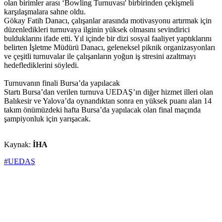
olan birimler arası ‘Bowling Turnuvası' birbirinden çekişmeli
karşılaşmalara sahne oldu.
Gökay Fatih Danacı, çalışanlar arasında motivasyonu artırmak için
düzenledikleri turnuvaya ilginin yüksek olmasını sevindirici
bulduklarını ifade etti. Yıl içinde bir dizi sosyal faaliyet yaptıklarını
belirten İşletme Müdürü Danacı, geleneksel piknik organizasyonları
ve çeşitli turnuvalar ile çalışanların yoğun iş stresini azaltmayı
hedeflediklerini söyledi.
Turnuvanın finali Bursa’da yapılacak
Startı Bursa’dan verilen turnuva UEDAŞ’ın diğer hizmet illeri olan
Balıkesir ve Yalova’da oynandıktan sonra en yüksek puanı alan 14
takım önümüzdeki hafta Bursa’da yapılacak olan final maçında
şampiyonluk için yarışacak.
Kaynak:
İHA
#UEDAŞ