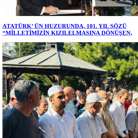
ATATÜRK’ ÜN HUZURUNDA, 101. YIL SÖZÜ
“MİLLETİMİZİN KIZILELMASINA DÖNÜŞEN,