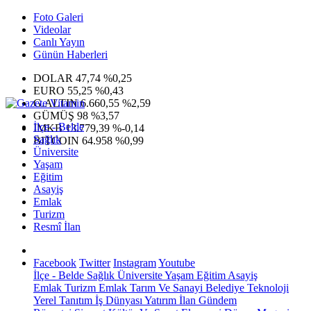
Foto Galeri
Videolar
Canlı Yayın
Günün Haberleri
DOLAR
47,74
%0,25
EURO
55,25
%0,43
G.ALTIN
6.660,55
%2,59
GÜMÜŞ
98
%3,57
İlçe - Belde
IMKB
13.779,39
%-0,14
Sağlık
BITCOIN
64.958
%0,99
Üniversite
Yaşam
Eğitim
Asayiş
Emlak
Turizm
Resmî İlan
Facebook
Twitter
Instagram
Youtube
İlçe - Belde
Sağlık
Üniversite
Yaşam
Eğitim
Asayiş
Emlak
Turizm
Emlak
Tarım Ve Sanayi
Belediye
Teknoloji
Yerel
Tanıtım
İş Dünyası
Yatırım
İlan
Gündem