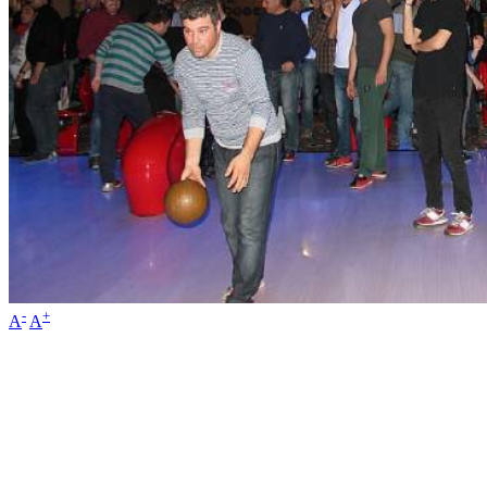
-
+
A
A