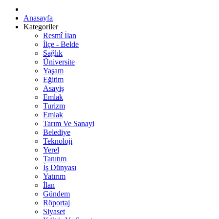
Anasayfa
Kategoriler
Resmî İlan
İlçe - Belde
Sağlık
Üniversite
Yaşam
Eğitim
Asayiş
Emlak
Turizm
Emlak
Tarım Ve Sanayi
Belediye
Teknoloji
Yerel
Tanıtım
İş Dünyası
Yatırım
İlan
Gündem
Röportaj
Siyaset