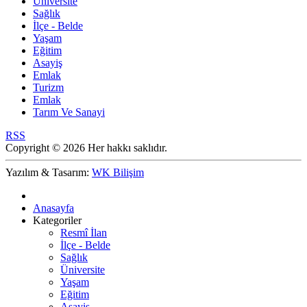
Üniversite
Sağlık
İlçe - Belde
Yaşam
Eğitim
Asayiş
Emlak
Turizm
Emlak
Tarım Ve Sanayi
RSS
Copyright © 2026 Her hakkı saklıdır.
Yazılım & Tasarım:
WK Bilişim
Anasayfa
Kategoriler
Resmî İlan
İlçe - Belde
Sağlık
Üniversite
Yaşam
Eğitim
Asayiş