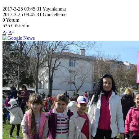
2017-3-25 09:45:31
Yayınlanma
2017-3-25 09:45:31
Güncelleme
0
Yorum
535
Gösterim
-
+
A
A