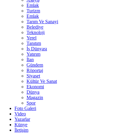
Emlak
Turizm
Emlak
Tarım Ve Sanayi
Belediye
Teknoloji
Yerel
Tanıtım
İş Dünyası
Yatırım
İlan
Gündem
Röportaj
Siyaset
Kültür Ve Sanat
Ekonomi
Dünya
Magazin
Spor
Foto Galeri
Video
Yazarlar
Künye
İletişim