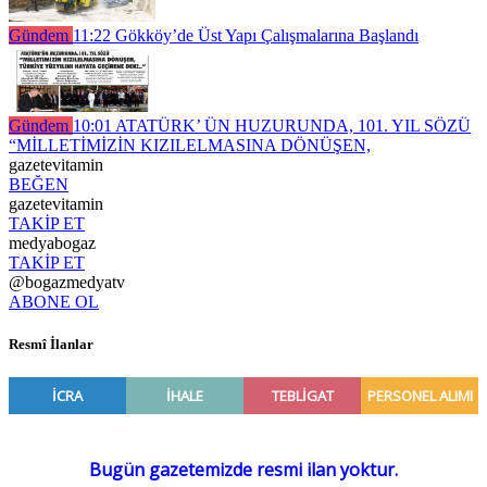
Gündem
11:22
Gökköy’de Üst Yapı Çalışmalarına Başlandı
Gündem
10:01
ATATÜRK’ ÜN HUZURUNDA, 101. YIL SÖZÜ
“MİLLETİMİZİN KIZILELMASINA DÖNÜŞEN,
gazetevitamin
BEĞEN
gazetevitamin
TAKİP ET
medyabogaz
TAKİP ET
@bogazmedyatv
ABONE OL
Resmî İlanlar