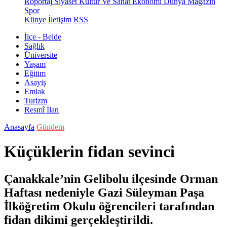
Röportaj
Siyaset
Kültür Ve Sanat
Ekonomi
Dünya
Magazin
Spor
Künye
İletişim
RSS
İlçe - Belde
Sağlık
Üniversite
Yaşam
Eğitim
Asayiş
Emlak
Turizm
Resmî İlan
Anasayfa
Gündem
Küçüklerin fidan sevinci
Çanakkale’nin Gelibolu ilçesinde Orman
Haftası nedeniyle Gazi Süleyman Paşa
İlköğretim Okulu öğrencileri tarafından
fidan dikimi gerçekleştirildi.