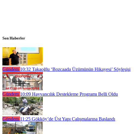
Son Haberler
Gündem
10:32
Takaoğlu ‘Bozcaada Üzümünün Hikayesi’ Söyleşişi
Gündem
10:09
Hayvancılık Destekleme Programı Belli Oldu
Gündem
11:25
Gökköy’de Üst Yapı Çalışmalarına Başlandı