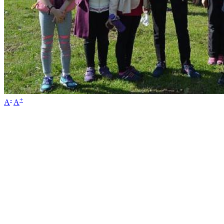
-
+
A
A