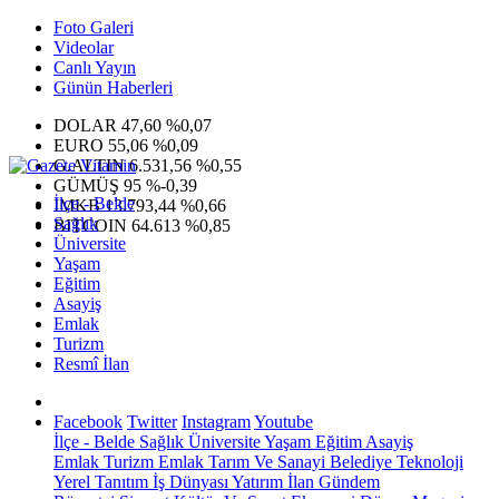
Foto Galeri
Videolar
Canlı Yayın
Günün Haberleri
DOLAR
47,60
%0,07
EURO
55,06
%0,09
G.ALTIN
6.531,56
%0,55
GÜMÜŞ
95
%-0,39
İlçe - Belde
IMKB
13.793,44
%0,66
Sağlık
BITCOIN
64.613
%0,85
Üniversite
Yaşam
Eğitim
Asayiş
Emlak
Turizm
Resmî İlan
Facebook
Twitter
Instagram
Youtube
İlçe - Belde
Sağlık
Üniversite
Yaşam
Eğitim
Asayiş
Emlak
Turizm
Emlak
Tarım Ve Sanayi
Belediye
Teknoloji
Yerel
Tanıtım
İş Dünyası
Yatırım
İlan
Gündem