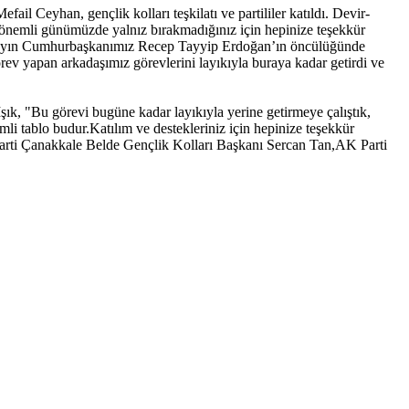
 Ceyhan, gençlik kolları teşkilatı ve partililer katıldı. Devir-
u önemli günümüzde yalnız bırakmadığınız için hepinize teşekkür
iz Sayın Cumhurbaşkanımız Recep Tayyip Erdoğan’ın öncülüğünde
örev yapan arkadaşımız görevlerini layıkıyla buraya kadar getirdi ve
ık, "Bu görevi bugüne kadar layıkıyla yerine getirmeye çalıştık,
i tablo budur.Katılım ve destekleriniz için hepinize teşekkür
arti Çanakkale Belde Gençlik Kolları Başkanı Sercan Tan,AK Parti