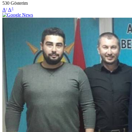
530
Gösterim
-
+
A
A