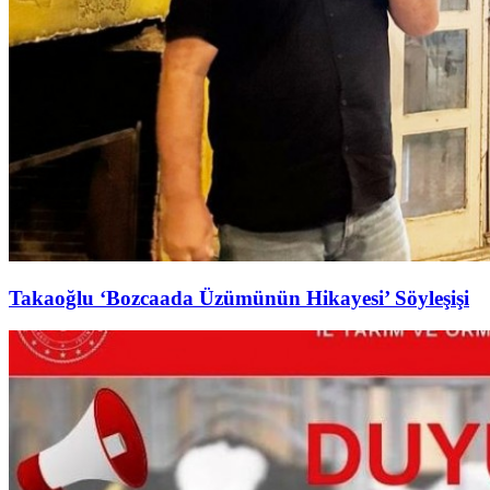
Takaoğlu ‘Bozcaada Üzümünün Hikayesi’ Söyleşişi