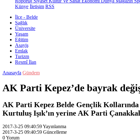
Röportaj
Siyaset
Kültür Ve Sanat
Ekonomi
Dünya
Magazin
Sp
Künye
İletişim
RSS
İlçe - Belde
Sağlık
Üniversite
Yaşam
Eğitim
Asayiş
Emlak
Turizm
Resmî İlan
Anasayfa
Gündem
AK Parti Kepez’de bayrak deği
AK Parti Kepez Belde Gençlik Kollarında d
Kurtuluş Işık’ın yerine AK Parti Çanakkal
2017-3-25 09:40:59
Yayınlanma
2017-3-25 09:40:59
Güncelleme
0
Yorum