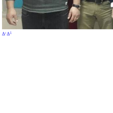
-
+
A
A