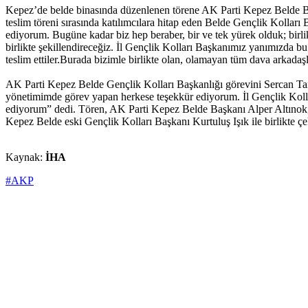
Kepez’de belde binasında düzenlenen törene AK Parti Kepez Belde Başka
teslim töreni sırasında katılımcılara hitap eden Belde Gençlik Kollar
ediyorum. Bugüne kadar biz hep beraber, bir ve tek yürek olduk; bi
birlikte şekillendireceğiz. İl Gençlik Kolları Başkanımız yanımızda bu
teslim ettiler.Burada bizimle birlikte olan, olamayan tüm dava arkada
AK Parti Kepez Belde Gençlik Kolları Başkanlığı görevini Sercan Tan’
yönetimimde görev yapan herkese teşekkür ediyorum. İl Gençlik Kollar
ediyorum” dedi. Tören, AK Parti Kepez Belde Başkanı Alper Altınok
Kepez Belde eski Gençlik Kolları Başkanı Kurtuluş Işık ile birlikte çek
Kaynak:
İHA
#AKP