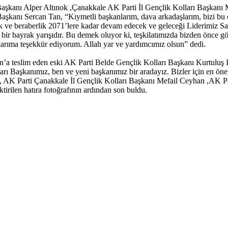
nı Alper Altınok ,Çanakkale AK Parti İl Gençlik Kolları Başkanı Mefail
ı Başkanı Sercan Tan, “Kıymetli başkanlarım, dava arkadaşlarım, bizi b
rlik ve beraberlik 2071’lere kadar devam edecek ve geleceği Liderim
 bir bayrak yarışıdır. Bu demek oluyor ki, teşkilatımızda bizden önce g
şlarıma teşekkür ediyorum. Allah yar ve yardımcımız olsun” dedi.
a teslim eden eski AK Parti Belde Gençlik Kolları Başkanı Kurtuluş Iş
ı Başkanımız, ben ve yeni başkanımız bir aradayız. Bizler için en öneml
, AK Parti Çanakkale İl Gençlik Kolları Başkanı Mefail Ceyhan ,AK P
tirilen hatıra fotoğrafının ardından son buldu.