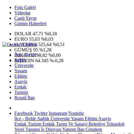
Foto Galeri
Videolar
Canlı Yayın
Günün Haberleri
DOLAR
47,71
%0,18
EURO
55,03
%0,03
G.ALTIN
6.525,64
%0,51
GÜMÜŞ
95
%1,28
İlçe - Belde
IMKB
13.798,82
%0,00
Sağlık
BITCOIN
64.345
%-0,28
Üniversite
Yaşam
Eğitim
Asayiş
Emlak
Turizm
Resmî İlan
Facebook
Twitter
Instagram
Youtube
İlçe - Belde
Sağlık
Üniversite
Yaşam
Eğitim
Asayiş
Emlak
Turizm
Emlak
Tarım Ve Sanayi
Belediye
Teknoloji
Yerel
Tanıtım
İş Dünyası
Yatırım
İlan
Gündem