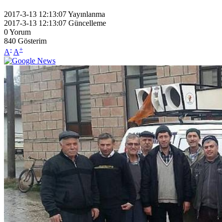
2017-3-13 12:13:07
Yayınlanma
2017-3-13 12:13:07
Güncelleme
0
Yorum
840
Gösterim
-
+
A
A