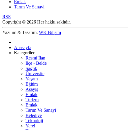
Emlak
Tarım Ve Sanayi
RSS
Copyright © 2026 Her hakkı saklıdır.
Yazılım & Tasarım:
WK Bilişim
Anasayfa
Kategoriler
Resmî İlan
İlçe - Belde
Sağlık
Üniversite
Yaşam
Eğitim
Asayiş
Emlak
Turizm
Emlak
Tarım Ve Sanayi
Belediye
Teknoloji
Yerel