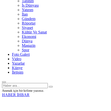
Tanıtım
İş Dünyası
Yatırım
İlan
Gündem
Röportaj
Siyaset
Kültür Ve Sanat
Ekonomi
Dünya
Magazin
Spor
Foto Galeri
Video
Yazarlar
Künye
İletişim
Aramak için bir kelime yazınız.
HABER İHBAR