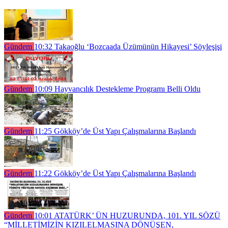
Gündem
10:32
Takaoğlu ‘Bozcaada Üzümünün Hikayesi’ Söyleşişi
Gündem
10:09
Hayvancılık Destekleme Programı Belli Oldu
Gündem
11:25
Gökköy’de Üst Yapı Çalışmalarına Başlandı
Gündem
11:22
Gökköy’de Üst Yapı Çalışmalarına Başlandı
Gündem
10:01
ATATÜRK’ ÜN HUZURUNDA, 101. YIL SÖZÜ
“MİLLETİMİZİN KIZILELMASINA DÖNÜŞEN,