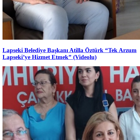
Lapseki Belediye Başkanı Atilla Öztürk “Tek Arzum
Lapseki’ye Hizmet Etmek” (Videolu)