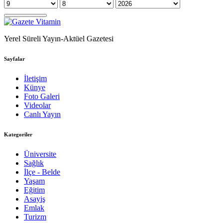
Yerel Süreli Yayın-Aktüel Gazetesi
Sayfalar
İletişim
Künye
Foto Galeri
Videolar
Canlı Yayın
Kategoriler
Üniversite
Sağlık
İlçe - Belde
Yaşam
Eğitim
Asayiş
Emlak
Turizm