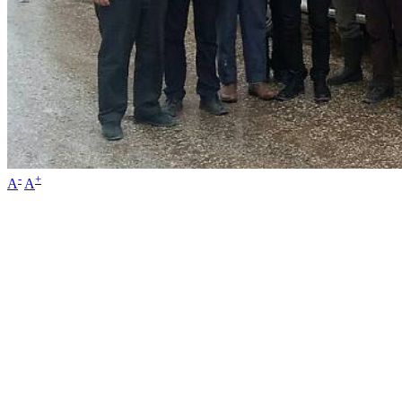
-
+
A
A