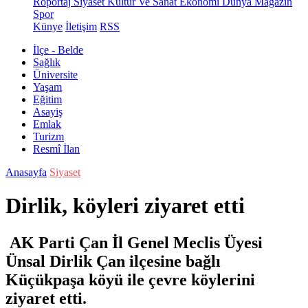
Röportaj
Siyaset
Kültür Ve Sanat
Ekonomi
Dünya
Magazin
Spor
Künye
İletişim
RSS
İlçe - Belde
Sağlık
Üniversite
Yaşam
Eğitim
Asayiş
Emlak
Turizm
Resmî İlan
Anasayfa
Siyaset
Dirlik, köyleri ziyaret etti
AK Parti Çan İl Genel Meclis Üyesi
Ünsal Dirlik Çan ilçesine bağlı
Küçükpaşa köyü ile çevre köylerini
ziyaret etti.