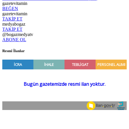
gazetevitamin
BEĞEN
gazetevitamin
TAKİP ET
medyabogaz
TAKİP ET
@bogazmedyatv
ABONE OL
Resmî İlanlar