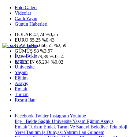
Foto Galeri
Videolar
Canlı Yayın
Günün Haberleri
DOLAR
47,74
%0,25
EURO
55,25
%0,43
G.ALTIN
6.660,55
%2,59
GÜMÜŞ
98
%3,57
İlçe - Belde
IMKB
13.779,39
%-0,14
Sağlık
BITCOIN
65.204
%0,02
Üniversite
Yaşam
Eğitim
Asayiş
Emlak
Turizm
Resmî İlan
Facebook
Twitter
Instagram
Youtube
İlçe - Belde
Sağlık
Üniversite
Yaşam
Eğitim
Asayiş
Emlak
Turizm
Emlak
Tarım Ve Sanayi
Belediye
Teknoloji
Yerel
Tanıtım
İş Dünyası
Yatırım
İlan
Gündem