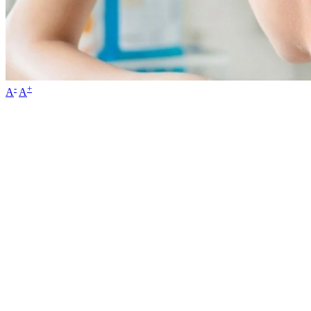
-
+
A
A