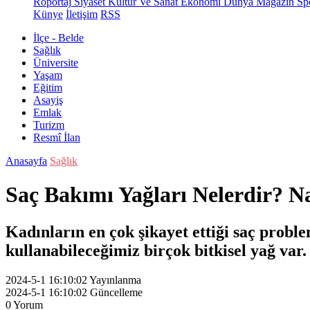
Röportaj
Siyaset
Kültür Ve Sanat
Ekonomi
Dünya
Magazin
Sp
Künye
İletişim
RSS
İlçe - Belde
Sağlık
Üniversite
Yaşam
Eğitim
Asayiş
Emlak
Turizm
Resmî İlan
Anasayfa
Sağlık
Saç Bakımı Yağları Nelerdir? Na
Kadınların en çok şikayet ettiği saç probl
kullanabileceğimiz birçok bitkisel yağ var.
2024-5-1 16:10:02
Yayınlanma
2024-5-1 16:10:02
Güncelleme
0
Yorum