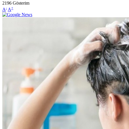
2196
Gösterim
-
+
A
A