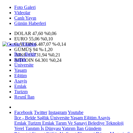
Foto Galeri
Videolar
Canlı Yayın
Günün Haberleri
DOLAR
47,60
%0,06
EURO
55,06
%0,10
G.ALTIN
6.487,07
%-0,14
GÜMÜŞ
94
%-1,20
İlçe - Belde
IMKB
13.731,94
%0,21
Sağlık
BITCOIN
64.301
%0,24
Üniversite
Yaşam
Eğitim
Asayiş
Emlak
Turizm
Resmî İlan
Facebook
Twitter
Instagram
Youtube
İlçe - Belde
Sağlık
Üniversite
Yaşam
Eğitim
Asayiş
Emlak
Turizm
Emlak
Tarım Ve Sanayi
Belediye
Teknoloji
Yerel
Tanıtım
İş Dünyası
Yatırım
İlan
Gündem