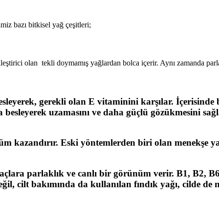
iz bazı bitkisel yağ çeşitleri;
leştirici olan tekli doymamış yağlardan bolca içerir. Aynı zamanda parla
esleyerek, gerekli olan
E vitaminini
karşılar. İçerisinde
a besleyerek uzamasını ve daha güçlü gözükmesini sağl
m kazandırır. Eski yöntemlerden biri olan menekşe yağ
çlara parlaklık ve canlı bir görünüm verir.
B1, B2, B6
değil, cilt bakımında da kullanılan fındık yağı, cilde 