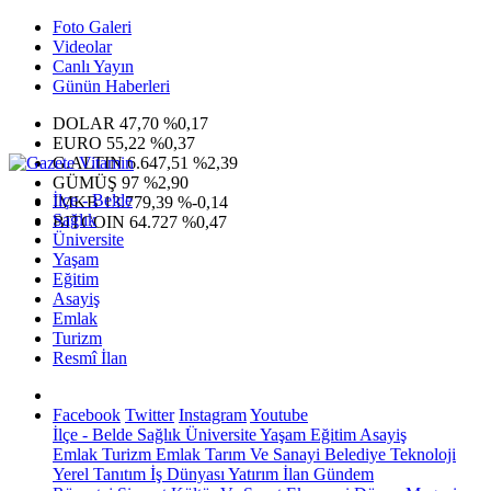
Foto Galeri
Videolar
Canlı Yayın
Günün Haberleri
DOLAR
47,70
%0,17
EURO
55,22
%0,37
G.ALTIN
6.647,51
%2,39
GÜMÜŞ
97
%2,90
İlçe - Belde
IMKB
13.779,39
%-0,14
Sağlık
BITCOIN
64.727
%0,47
Üniversite
Yaşam
Eğitim
Asayiş
Emlak
Turizm
Resmî İlan
Facebook
Twitter
Instagram
Youtube
İlçe - Belde
Sağlık
Üniversite
Yaşam
Eğitim
Asayiş
Emlak
Turizm
Emlak
Tarım Ve Sanayi
Belediye
Teknoloji
Yerel
Tanıtım
İş Dünyası
Yatırım
İlan
Gündem