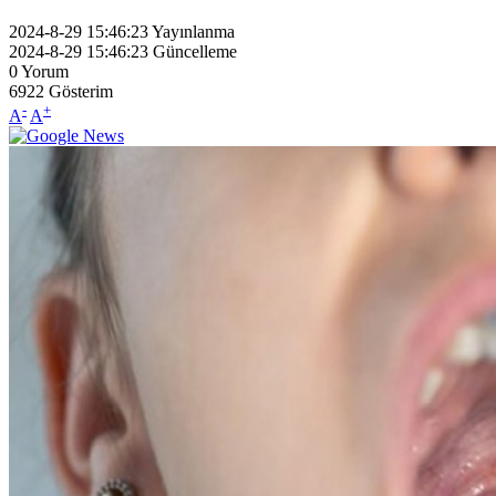
2024-8-29 15:46:23
Yayınlanma
2024-8-29 15:46:23
Güncelleme
0
Yorum
6922
Gösterim
-
+
A
A