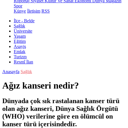
Röportaj
Siyaset
Kültür Ve Sanat
Ekonomi
Dünya
Magazin
Spor
Künye
İletişim
RSS
İlçe - Belde
Sağlık
Üniversite
Yaşam
Eğitim
Asayiş
Emlak
Turizm
Resmî İlan
Anasayfa
Sağlık
Ağız kanseri nedir?
Dünyada çok sık rastalanan kanser türü
olan ağız kanseri, Dünya Sağlık Örgütü
(WHO) verilerine göre en ölümcül on
kanser türü içerisindedir.