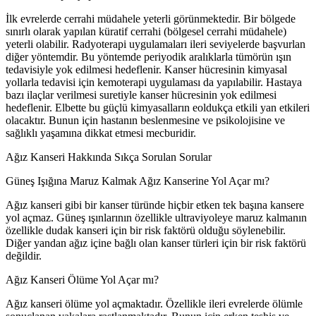
İlk evrelerde cerrahi müdahele yeterli görünmektedir. Bir bölgede
sınırlı olarak yapılan küratif cerrahi (bölgesel cerrahi müdahele)
yeterli olabilir. Radyoterapi uygulamaları ileri seviyelerde başvurlan
diğer yöntemdir. Bu yöntemde periyodik aralıklarla tümörün ışın
tedavisiyle yok edilmesi hedeflenir. Kanser hücresinin kimyasal
yollarla tedavisi için kemoterapi uygulaması da yapılabilir. Hastaya
bazı ilaçlar verilmesi suretiyle kanser hücresinin yok edilmesi
hedeflenir. Elbette bu güçlü kimyasalların eoldukça etkili yan etkileri
olacaktır. Bunun için hastanın beslenmesine ve psikolojisine ve
sağlıklı yaşamına dikkat etmesi mecburidir.
Ağız Kanseri Hakkında Sıkça Sorulan Sorular
Güneş Işığına Maruz Kalmak Ağız Kanserine Yol Açar mı?
Ağız kanseri gibi bir kanser türünde hiçbir etken tek başına kansere
yol açmaz. Güneş ışınlarının özellikle ultraviyoleye maruz kalmanın
özellikle dudak kanseri için bir risk faktörü olduğu söylenebilir.
Diğer yandan ağız içine bağlı olan kanser türleri için bir risk faktörü
değildir.
Ağız Kanseri Ölüme Yol Açar mı?
Ağız kanseri ölüme yol açmaktadır. Özellikle ileri evrelerde ölümle