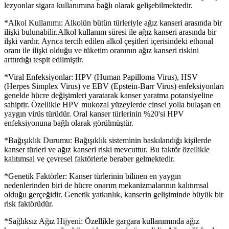
lezyonlar sigara kullanımına bağlı olarak gelişebilmektedir.
*Alkol Kullanımı: Alkolün bütün türleriyle ağız kanseri arasında bir
ilişki bulunabilir.Alkol kullanım süresi ile ağız kanseri arasında bir
ilşki vardır. Ayrıca tercih edilen alkol çeşitleri içerisindeki ethonal
oranı ile ilişki olduğu ve tüketim oranının ağız kanseri riskini
arttırdığı tespit edilmiştir.
*Viral Enfeksiyonlar: HPV (Human Papilloma Virus), HSV
(Herpes Simplex Virus) ve EBV (Epstein-Barr Virus) enfeksiyonları
genelde hücre değişimleri yaratarak kanser yaratma potansiyeline
sahiptir. Özellikle HPV mukozal yüzeylerde cinsel yolla bulaşan en
yaygın virüs türüdür. Oral kanser türlerinin %20'si HPV
enfeksiyonuna bağlı olarak görülmüştür.
*Bağışıklık Durumu: Bağışıklık sisteminin baskılandığı kişilerde
kanser türleri ve ağız kanseri riski mevcuttur. Bu faktör özellikle
kalıtımsal ve çevresel faktörlerle beraber gelmektedir.
*Genetik Faktörler: Kanser türlerinin bilinen en yaygın
nedenlerinden biri de hücre onarım mekanizmalarının kalıtımsal
olduğu gerçeğidir. Genetik yatkınlık, kanserin gelişiminde büyük bir
risk faktörüdür.
*Sağlıksız Ağız Hijyeni: Özellikle gargara kullanımında ağız