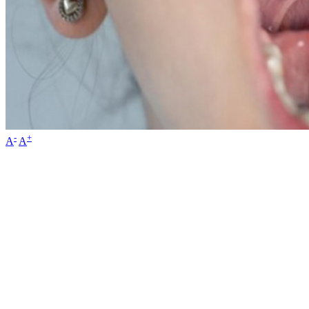
-
+
A
A