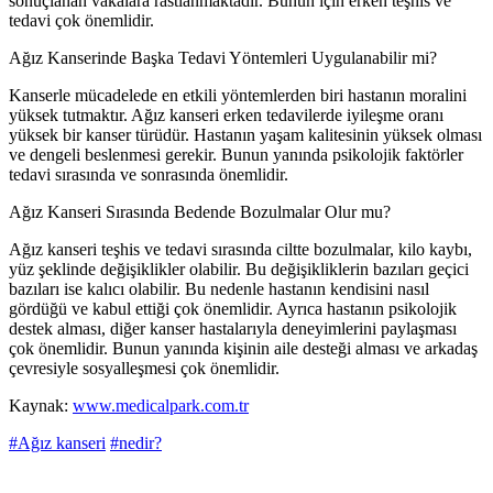
sonuçlanan vakalara rastlanmaktadır. Bunun için erken teşhis ve
tedavi çok önemlidir.
Ağız Kanserinde Başka Tedavi Yöntemleri Uygulanabilir mi?
Kanserle mücadelede en etkili yöntemlerden biri hastanın moralini
yüksek tutmaktır. Ağız kanseri erken tedavilerde iyileşme oranı
yüksek bir kanser türüdür. Hastanın yaşam kalitesinin yüksek olması
ve dengeli beslenmesi gerekir. Bunun yanında psikolojik faktörler
tedavi sırasında ve sonrasında önemlidir.
Ağız Kanseri Sırasında Bedende Bozulmalar Olur mu?
Ağız kanseri teşhis ve tedavi sırasında ciltte bozulmalar, kilo kaybı,
yüz şeklinde değişiklikler olabilir. Bu değişikliklerin bazıları geçici
bazıları ise kalıcı olabilir. Bu nedenle hastanın kendisini nasıl
gördüğü ve kabul ettiği çok önemlidir. Ayrıca hastanın psikolojik
destek alması, diğer kanser hastalarıyla deneyimlerini paylaşması
çok önemlidir. Bunun yanında kişinin aile desteği alması ve arkadaş
çevresiyle sosyalleşmesi çok önemlidir.
Kaynak:
www.medicalpark.com.tr
#Ağız kanseri
#nedir?