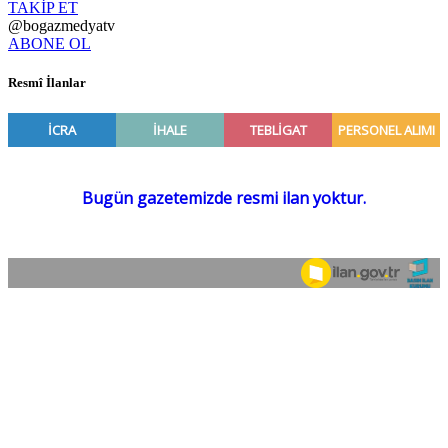
TAKİP ET
@bogazmedyatv
ABONE OL
Resmî İlanlar