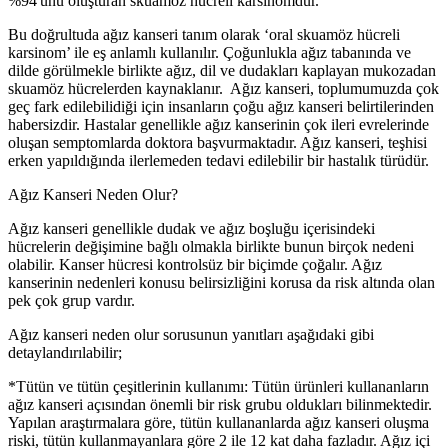
%94'ünü oluşturan skuamöz hücreli karsinomdur.
Bu doğrultuda ağız kanseri tanım olarak ‘oral skuamöz hücreli
karsinom’ ile eş anlamlı kullanılır. Çoğunlukla ağız tabanında ve
dilde görülmekle birlikte ağız, dil ve dudakları kaplayan mukozadan
skuamöz hücrelerden kaynaklanır. Ağız kanseri, toplumumuzda çok
geç fark edilebilidiği için insanların çoğu ağız kanseri belirtilerinden
habersizdir. Hastalar genellikle ağız kanserinin çok ileri evrelerinde
oluşan semptomlarda doktora başvurmaktadır. Ağız kanseri, teşhisi
erken yapıldığında ilerlemeden tedavi edilebilir bir hastalık türüdür.
Ağız Kanseri Neden Olur?
Ağız kanseri genellikle dudak ve ağız boşluğu içerisindeki
hücrelerin değişimine bağlı olmakla birlikte bunun birçok nedeni
olabilir. Kanser hücresi kontrolsüz bir biçimde çoğalır. Ağız
kanserinin nedenleri konusu belirsizliğini korusa da risk altında olan
pek çok grup vardır.
Ağız kanseri neden olur sorusunun yanıtları aşağıdaki gibi
detaylandırılabilir;
*Tütün ve tütün çeşitlerinin kullanımı: Tütün ürünleri kullananların
ağız kanseri açısından önemli bir risk grubu oldukları bilinmektedir.
Yapılan araştırmalara göre, tütün kullananlarda ağız kanseri oluşma
riski, tütün kullanmayanlara göre 2 ile 12 kat daha fazladır. Ağız içi