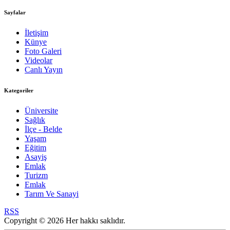
Sayfalar
İletişim
Künye
Foto Galeri
Videolar
Canlı Yayın
Kategoriler
Üniversite
Sağlık
İlçe - Belde
Yaşam
Eğitim
Asayiş
Emlak
Turizm
Emlak
Tarım Ve Sanayi
RSS
Copyright © 2026 Her hakkı saklıdır.