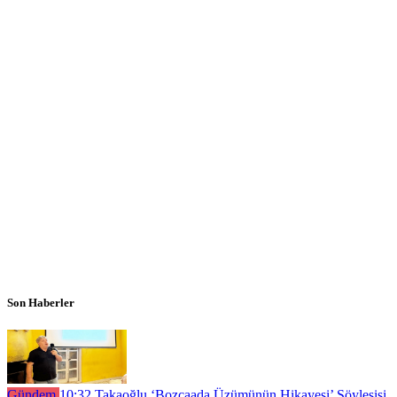
Son Haberler
Gündem
10:32
Takaoğlu ‘Bozcaada Üzümünün Hikayesi’ Söyleşişi