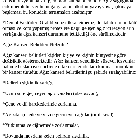
konsantrasyonu ağız hijyeni konusunda önemlidir. Ağız sağlığında
çok önemli bir yer tutan gargaradan alkolün yavaş yavaş çıkmaya
başlaması bu konudaki tartışmaları azaltmıştır.
*Dental Faktörler: Oral hijyene dikkat etmeme, dental durumun kötü
olması ve kötü yapılmış protezlere bağlı gelişen ağız içi lezyonların
varlığında ağız kanseri durumunu tetiklediği öne sürülmektedir.
Ağız Kanseri Belirtileri Nelerdir?
Ağız kanseri beliritleri kişiden kişiye ve kişinin bünyesine göre
değişiklik göstermektedir. Ağız kanseri genellikle yüzeyel lezyonlar
halinde başlaması sebebiyle erken dönemde tanı konması mümkün
bir kanser türüdür. Ağız kanseri belirtilerini şu şekilde sıralayabiliriz:
*Belirgin şişkinlik varlığı,
*Uzun süre geçmeyen ağız yaraları (ülserasyon),
*Çene ve dil hareketlerinde zorlanma,
*Ağızda, çenede ve yüzde geçmeyen ağrılar (orofasiyal),
*Yutkunma ve çiğnemede zorlanmalar,
*Boyunda meydana gelen belirgin şişkinlik,