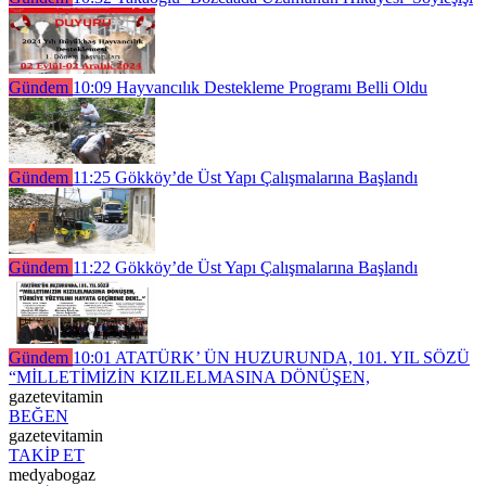
Gündem
10:09
Hayvancılık Destekleme Programı Belli Oldu
Gündem
11:25
Gökköy’de Üst Yapı Çalışmalarına Başlandı
Gündem
11:22
Gökköy’de Üst Yapı Çalışmalarına Başlandı
Gündem
10:01
ATATÜRK’ ÜN HUZURUNDA, 101. YIL SÖZÜ
“MİLLETİMİZİN KIZILELMASINA DÖNÜŞEN,
gazetevitamin
BEĞEN
gazetevitamin
TAKİP ET
medyabogaz