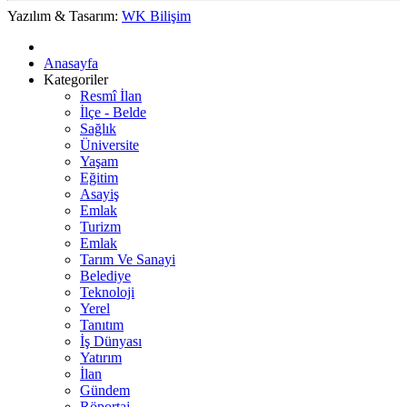
Yazılım & Tasarım:
WK Bilişim
Anasayfa
Kategoriler
Resmî İlan
İlçe - Belde
Sağlık
Üniversite
Yaşam
Eğitim
Asayiş
Emlak
Turizm
Emlak
Tarım Ve Sanayi
Belediye
Teknoloji
Yerel
Tanıtım
İş Dünyası
Yatırım
İlan
Gündem
Röportaj