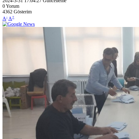
2024-3-31 17:04:27
Güncelleme
0
Yorum
4362
Gösterim
-
+
A
A