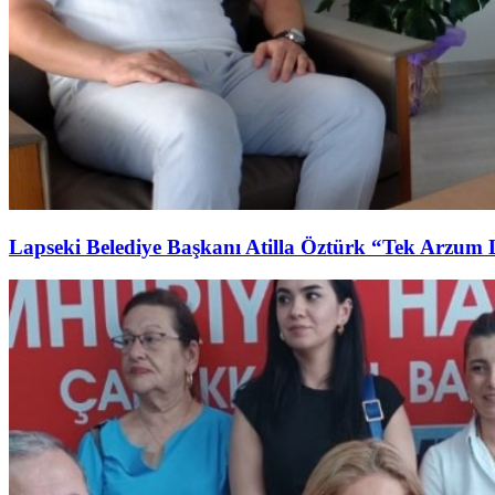
Lapseki Belediye Başkanı Atilla Öztürk “Tek Arzum 