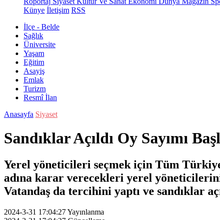
Röportaj
Siyaset
Kültür Ve Sanat
Ekonomi
Dünya
Magazin
Sp
Künye
İletişim
RSS
İlçe - Belde
Sağlık
Üniversite
Yaşam
Eğitim
Asayiş
Emlak
Turizm
Resmî İlan
Anasayfa
Siyaset
Sandıklar Açıldı Oy Sayımı Baş
Yerel yöneticileri seçmek için Tüm Türkiy
adına karar verecekleri yerel yöneticileri
Vatandaş da tercihini yaptı ve sandıklar a
2024-3-31 17:04:27
Yayınlanma