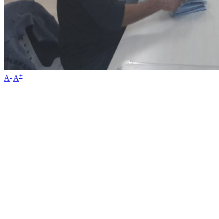
-
+
A
A