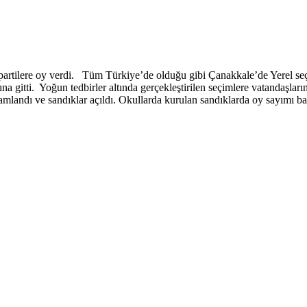
 partilere oy verdi. Tüm Türkiye’de olduğu gibi Çanakkale’de Yerel seç
şına gitti. Yoğun tedbirler altında gerçekleştirilen seçimlere vatandaşl
andı ve sandıklar açıldı. Okullarda kurulan sandıklarda oy sayımı ba