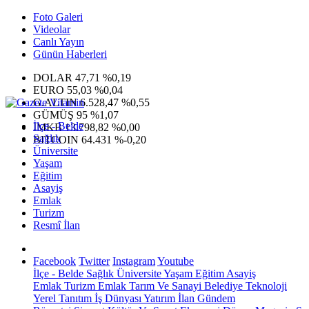
Foto Galeri
Videolar
Canlı Yayın
Günün Haberleri
DOLAR
47,71
%0,19
EURO
55,03
%0,04
G.ALTIN
6.528,47
%0,55
GÜMÜŞ
95
%1,07
İlçe - Belde
IMKB
13.798,82
%0,00
Sağlık
BITCOIN
64.431
%-0,20
Üniversite
Yaşam
Eğitim
Asayiş
Emlak
Turizm
Resmî İlan
Facebook
Twitter
Instagram
Youtube
İlçe - Belde
Sağlık
Üniversite
Yaşam
Eğitim
Asayiş
Emlak
Turizm
Emlak
Tarım Ve Sanayi
Belediye
Teknoloji
Yerel
Tanıtım
İş Dünyası
Yatırım
İlan
Gündem