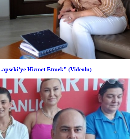
Lapseki’ye Hizmet Etmek” (Videolu)