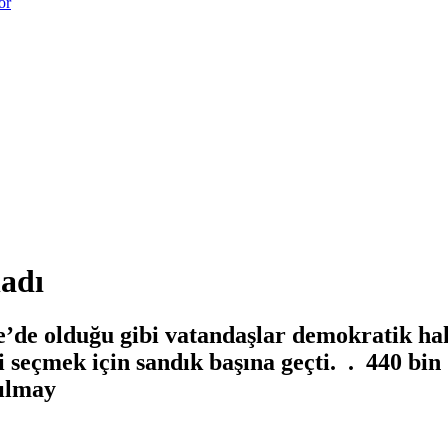
or
ladı
e’de olduğu gibi vatandaşlar demokratik ha
ni seçmek için sandık başına geçti. . 440 bi
çılmay