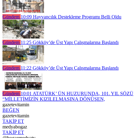
Gündem
10:09
Hayvancılık Destekleme Programı Belli Oldu
Gündem
11:25
Gökköy’de Üst Yapı Çalışmalarına Başlandı
Gündem
11:22
Gökköy’de Üst Yapı Çalışmalarına Başlandı
Gündem
10:01
ATATÜRK’ ÜN HUZURUNDA, 101. YIL SÖZÜ
“MİLLETİMİZİN KIZILELMASINA DÖNÜŞEN,
gazetevitamin
BEĞEN
gazetevitamin
TAKİP ET
medyabogaz
TAKİP ET
@bogazmedyatv