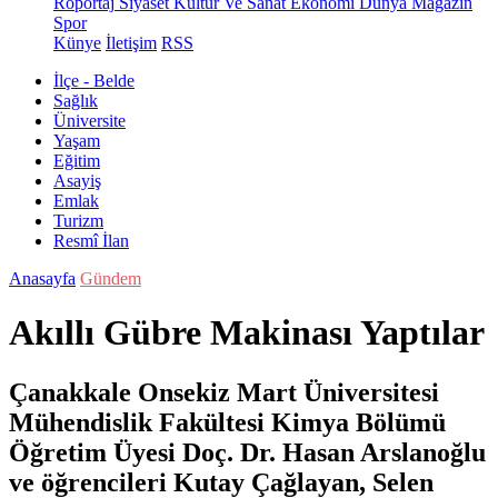
Röportaj
Siyaset
Kültür Ve Sanat
Ekonomi
Dünya
Magazin
Spor
Künye
İletişim
RSS
İlçe - Belde
Sağlık
Üniversite
Yaşam
Eğitim
Asayiş
Emlak
Turizm
Resmî İlan
Anasayfa
Gündem
Akıllı Gübre Makinası Yaptılar
Çanakkale Onsekiz Mart Üniversitesi
Mühendislik Fakültesi Kimya Bölümü
Öğretim Üyesi Doç. Dr. Hasan Arslanoğlu
ve öğrencileri Kutay Çağlayan, Selen