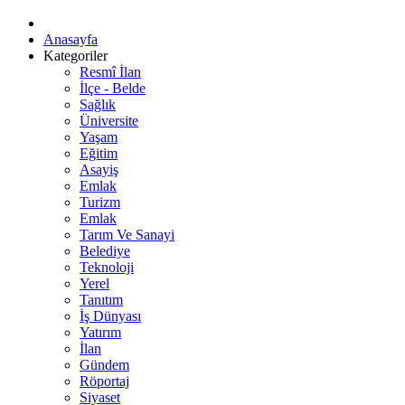
Anasayfa
Kategoriler
Resmî İlan
İlçe - Belde
Sağlık
Üniversite
Yaşam
Eğitim
Asayiş
Emlak
Turizm
Emlak
Tarım Ve Sanayi
Belediye
Teknoloji
Yerel
Tanıtım
İş Dünyası
Yatırım
İlan
Gündem
Röportaj
Siyaset