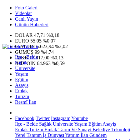
Foto Galeri
Videolar
Canlı Yayın
Günün Haberleri
DOLAR
47,71
%0,18
EURO
55,05
%0,07
G.ALTIN
6.623,94
%2,02
GÜMÜŞ
99
%4,74
İlçe - Belde
IMKB
13.817,00
%0,13
Sağlık
BITCOIN
64.963
%0,59
Üniversite
Yaşam
Eğitim
Asayiş
Emlak
Turizm
Resmî İlan
Facebook
Twitter
Instagram
Youtube
İlçe - Belde
Sağlık
Üniversite
Yaşam
Eğitim
Asayiş
Emlak
Turizm
Emlak
Tarım Ve Sanayi
Belediye
Teknoloji
Yerel
Tanıtım
İş Dünyası
Yatırım
İlan
Gündem