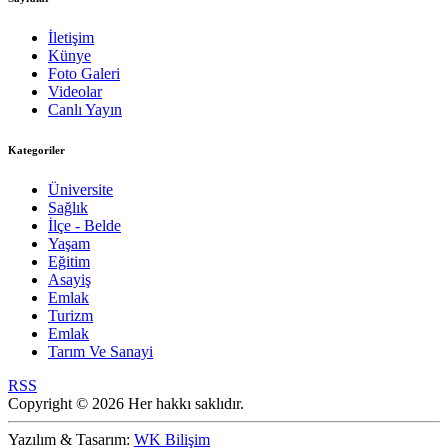
İletişim
Künye
Foto Galeri
Videolar
Canlı Yayın
Kategoriler
Üniversite
Sağlık
İlçe - Belde
Yaşam
Eğitim
Asayiş
Emlak
Turizm
Emlak
Tarım Ve Sanayi
RSS
Copyright © 2026 Her hakkı saklıdır.
Yazılım & Tasarım:
WK Bilişim