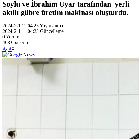
Soylu ve İbrahim Uyar tarafından yerli
akıllı gübre üretim makinası oluşturdu.
2024-2-1 11:04:23
Yayınlanma
2024-2-1 11:04:23
Güncelleme
0
Yorum
468
Gösterim
-
+
A
A