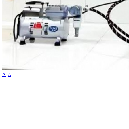
-
+
A
A