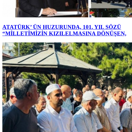
ATATÜRK’ ÜN HUZURUNDA, 101. YIL SÖZÜ
“MİLLETİMİZİN KIZILELMASINA DÖNÜŞEN,