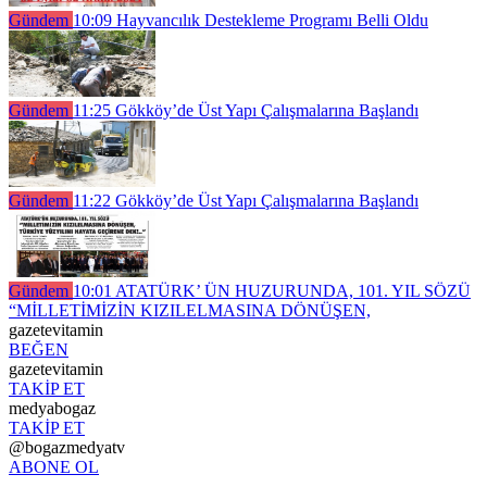
Gündem
10:09
Hayvancılık Destekleme Programı Belli Oldu
Gündem
11:25
Gökköy’de Üst Yapı Çalışmalarına Başlandı
Gündem
11:22
Gökköy’de Üst Yapı Çalışmalarına Başlandı
Gündem
10:01
ATATÜRK’ ÜN HUZURUNDA, 101. YIL SÖZÜ
“MİLLETİMİZİN KIZILELMASINA DÖNÜŞEN,
gazetevitamin
BEĞEN
gazetevitamin
TAKİP ET
medyabogaz
TAKİP ET
@bogazmedyatv
ABONE OL