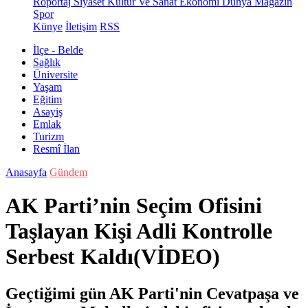
Röportaj
Siyaset
Kültür Ve Sanat
Ekonomi
Dünya
Magazin
Spor
Künye
İletişim
RSS
İlçe - Belde
Sağlık
Üniversite
Yaşam
Eğitim
Asayiş
Emlak
Turizm
Resmî İlan
Anasayfa
Gündem
AK Parti’nin Seçim Ofisini
Taşlayan Kişi Adli Kontrolle
Serbest Kaldı(VİDEO)
Geçtiğimi gün AK Parti'nin Cevatpaşa ve