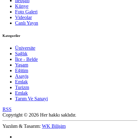
İletişim
Künye
Foto Galeri
Videolar
Canlı Yayın
Kategoriler
Üniversite
Sağlık
İlçe - Belde
Yaşam
Eğitim
Asayiş
Emlak
Turizm
Emlak
Tarım Ve Sanayi
RSS
Copyright © 2026 Her hakkı saklıdır.
Yazılım & Tasarım:
WK Bilişim