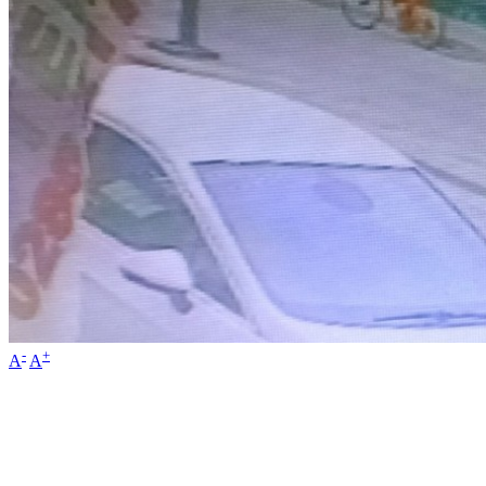
-
+
A
A