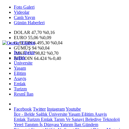
Foto Galeri
Videolar
Canlı Yayın
Günün Haberleri
DOLAR
47,70
%0,16
EURO
55,06
%0,09
G.ALTIN
6.495,30
%0,04
GÜMÜŞ
94
%0,04
İlçe - Belde
IMKB
13.798,82
%0,70
Sağlık
BITCOIN
64.424
%-0,40
Üniversite
Yaşam
Eğitim
Asayiş
Emlak
Turizm
Resmî İlan
Facebook
Twitter
Instagram
Youtube
İlçe - Belde
Sağlık
Üniversite
Yaşam
Eğitim
Asayiş
Emlak
Turizm
Emlak
Tarım Ve Sanayi
Belediye
Teknoloji
Yerel
Tanıtım
İş Dünyası
Yatırım
İlan
Gündem