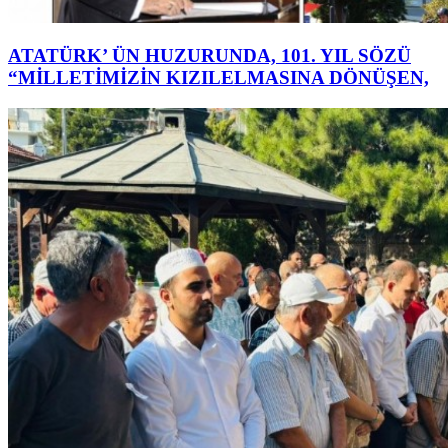
ATATÜRK’ ÜN HUZURUNDA, 101. YIL SÖZÜ
“MİLLETİMİZİN KIZILELMASINA DÖNÜŞEN,