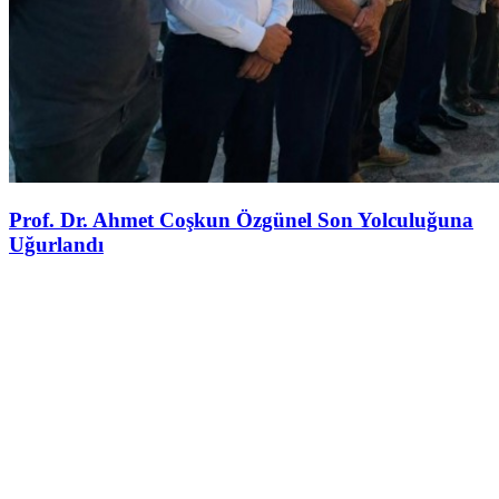
Prof. Dr. Ahmet Coşkun Özgünel Son Yolculuğuna
Uğurlandı