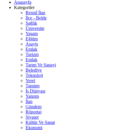
Anasayfa
Kategoriler
Resmî İlan
İlçe - Belde
Sağlık
Üniversite
Yaşam
Eğitim
Asayiş
Emlak
Turizm
Emlak
Tarım Ve Sanayi
Belediye
Teknoloji
Yerel
Tanıtım
İş Dünyası
Yatırım
İlan
Gündem
Röportaj
Siyaset
Kültür Ve Sanat
Ekonomi