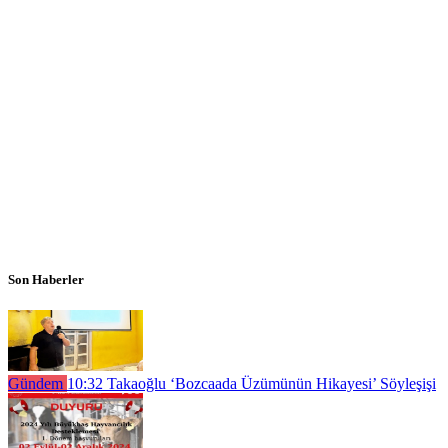
Son Haberler
Gündem
10:32
Takaoğlu ‘Bozcaada Üzümünün Hikayesi’ Söyleşişi