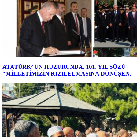
ATATÜRK’ ÜN HUZURUNDA, 101. YIL SÖZÜ
“MİLLETİMİZİN KIZILELMASINA DÖNÜŞEN,