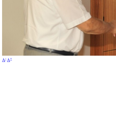
-
+
A
A