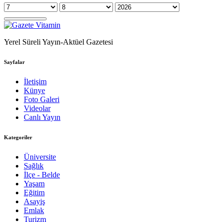
Yerel Süreli Yayın-Aktüel Gazetesi
Sayfalar
İletişim
Künye
Foto Galeri
Videolar
Canlı Yayın
Kategoriler
Üniversite
Sağlık
İlçe - Belde
Yaşam
Eğitim
Asayiş
Emlak
Turizm