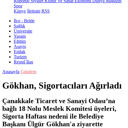
Röportaj
Siyaset
Kültür Ve Sanat
Ekonomi
Dünya
Magazin
Spor
Künye
İletişim
RSS
İlçe - Belde
Sağlık
Üniversite
Yaşam
Eğitim
Asayiş
Emlak
Turizm
Resmî İlan
Anasayfa
Gündem
Gökhan, Sigortacıları Ağırladı
Çanakkale Ticaret ve Sanayi Odası’na
bağlı 18 Nolu Meslek Komitesi üyeleri,
Sigorta Haftası nedeni ile Belediye
Başkanı Ülgür Gökhan'a ziyarette