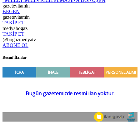
“MİLLETİMİZİN KIZILELMASINA DÖNÜŞEN,
gazetevitamin
BEĞEN
gazetevitamin
TAKİP ET
medyabogaz
TAKİP ET
@bogazmedyatv
ABONE OL
Resmî İlanlar