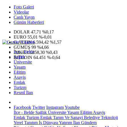
Foto Galeri
Videolar
Canlı Yayın
Günün Haberleri
DOLAR
47,71
%0,17
EURO
55,01
%-0,01
G.ALTIN
6.594,42
%1,57
GÜMÜŞ
99
%4,66
İlçe - Belde
IMKB
13.858,30
%0,43
Sağlık
BITCOIN
64.451
%-0,64
Üniversite
Yaşam
Eğitim
Asayiş
Emlak
Turizm
Resmî İlan
Facebook
Twitter
Instagram
Youtube
İlçe - Belde
Sağlık
Üniversite
Yaşam
Eğitim
Asayiş
Emlak
Turizm
Emlak
Tarım Ve Sanayi
Belediye
Teknoloji
Yerel
Tanıtım
İş Dünyası
Yatırım
İlan
Gündem