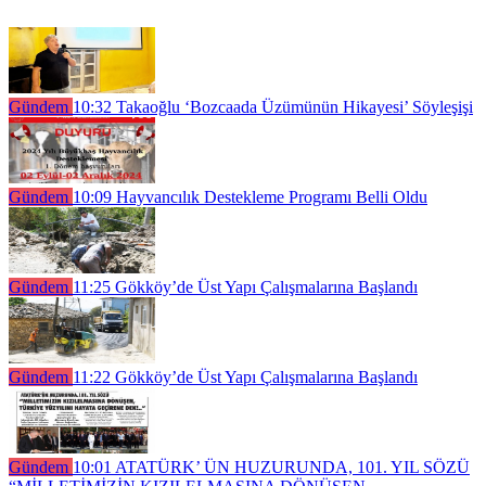
Gündem
10:32
Takaoğlu ‘Bozcaada Üzümünün Hikayesi’ Söyleşişi
Gündem
10:09
Hayvancılık Destekleme Programı Belli Oldu
Gündem
11:25
Gökköy’de Üst Yapı Çalışmalarına Başlandı
Gündem
11:22
Gökköy’de Üst Yapı Çalışmalarına Başlandı
Gündem
10:01
ATATÜRK’ ÜN HUZURUNDA, 101. YIL SÖZÜ