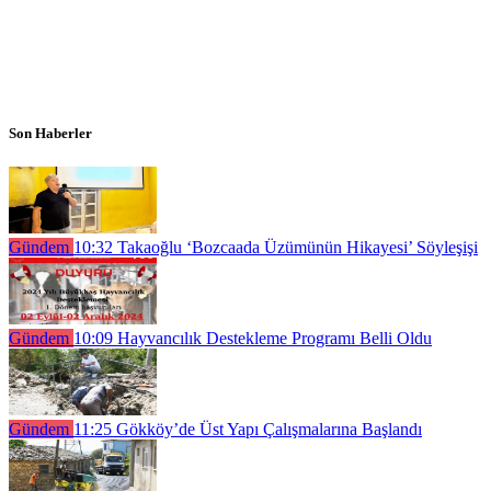
Son Haberler
Gündem
10:32
Takaoğlu ‘Bozcaada Üzümünün Hikayesi’ Söyleşişi
Gündem
10:09
Hayvancılık Destekleme Programı Belli Oldu
Gündem
11:25
Gökköy’de Üst Yapı Çalışmalarına Başlandı