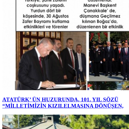
ATATÜRK’ ÜN HUZURUNDA, 101. YIL SÖZÜ
“MİLLETİMİZİN KIZILELMASINA DÖNÜŞEN,