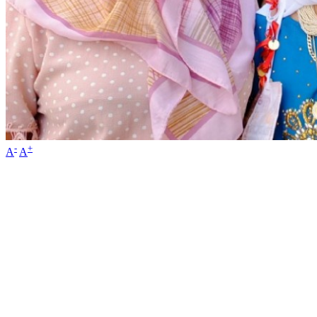
-
+
A
A