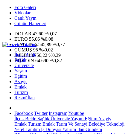
Foto Galeri
Videolar
Canlı Yayın
Günün Haberleri
DOLAR
47,60
%0,07
EURO
55,06
%0,08
G.ALTIN
6.545,89
%0,77
GÜMÜŞ
95
%-0,02
İlçe - Belde
IMKB
13.756,22
%0,39
Sağlık
BITCOIN
64.690
%0,82
Üniversite
Yaşam
Eğitim
Asayiş
Emlak
Turizm
Resmî İlan
Facebook
Twitter
Instagram
Youtube
İlçe - Belde
Sağlık
Üniversite
Yaşam
Eğitim
Asayiş
Emlak
Turizm
Emlak
Tarım Ve Sanayi
Belediye
Teknoloji
Yerel
Tanıtım
İş Dünyası
Yatırım
İlan
Gündem