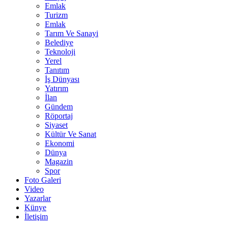
Emlak
Turizm
Emlak
Tarım Ve Sanayi
Belediye
Teknoloji
Yerel
Tanıtım
İş Dünyası
Yatırım
İlan
Gündem
Röportaj
Siyaset
Kültür Ve Sanat
Ekonomi
Dünya
Magazin
Spor
Foto Galeri
Video
Yazarlar
Künye
İletişim