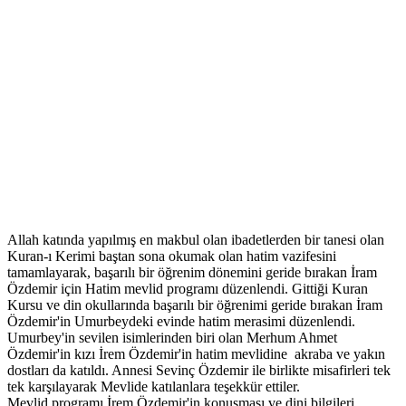
Allah katında yapılmış en makbul olan ibadetlerden bir tanesi olan
Kuran-ı Kerimi baştan sona okumak olan hatim vazifesini
tamamlayarak, başarılı bir öğrenim dönemini geride bırakan İram
Özdemir için Hatim mevlid programı düzenlendi. Gittiği Kuran
Kursu ve din okullarında başarılı bir öğrenimi geride bırakan İram
Özdemir'in Umurbeydeki evinde hatim merasimi düzenlendi.
Umurbey'in sevilen isimlerinden biri olan Merhum Ahmet
Özdemir'in kızı İrem Özdemir'in hatim mevlidine akraba ve yakın
dostları da katıldı. Annesi Sevinç Özdemir ile birlikte misafirleri tek
tek karşılayarak Mevlide katılanlara teşekkür ettiler.
Mevlid programı İrem Özdemir'in konuşması ve dini bilgileri