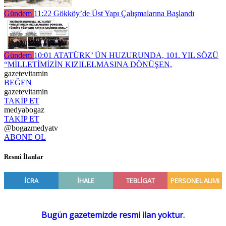
Gündem
11:22
Gökköy’de Üst Yapı Çalışmalarına Başlandı
Gündem
10:01
ATATÜRK’ ÜN HUZURUNDA, 101. YIL SÖZÜ
“MİLLETİMİZİN KIZILELMASINA DÖNÜŞEN,
gazetevitamin
BEĞEN
gazetevitamin
TAKİP ET
medyabogaz
TAKİP ET
@bogazmedyatv
ABONE OL
Resmî İlanlar