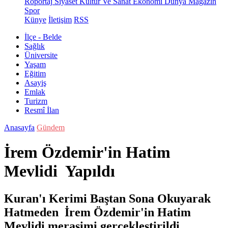
Röportaj
Siyaset
Kültür Ve Sanat
Ekonomi
Dünya
Magazin
Spor
Künye
İletişim
RSS
İlçe - Belde
Sağlık
Üniversite
Yaşam
Eğitim
Asayiş
Emlak
Turizm
Resmî İlan
Anasayfa
Gündem
İrem Özdemir'in Hatim
Mevlidi Yapıldı
Kuran'ı Kerimi Baştan Sona Okuyarak
Hatmeden İrem Özdemir'in Hatim
Mevlidi merasimi gerçekleştirildi.