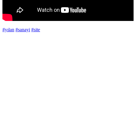
#yılan
#sanayi
#site