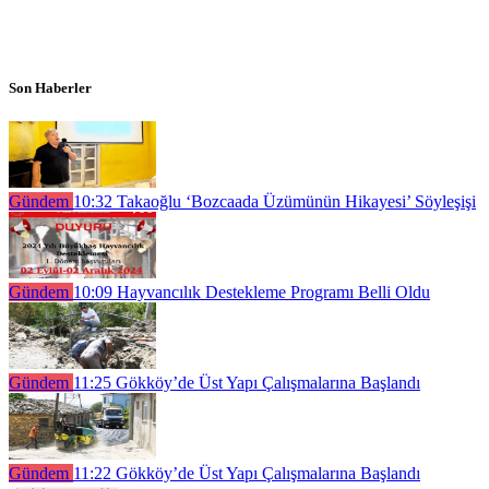
Son Haberler
Gündem
10:32
Takaoğlu ‘Bozcaada Üzümünün Hikayesi’ Söyleşişi
Gündem
10:09
Hayvancılık Destekleme Programı Belli Oldu
Gündem
11:25
Gökköy’de Üst Yapı Çalışmalarına Başlandı
Gündem
11:22
Gökköy’de Üst Yapı Çalışmalarına Başlandı