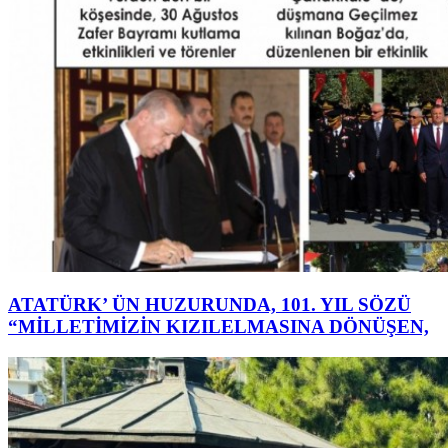
ATATÜRK’ ÜN HUZURUNDA, 101. YIL SÖZÜ
“MİLLETİMİZİN KIZILELMASINA DÖNÜŞEN,