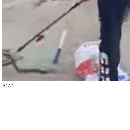
-
+
A
A