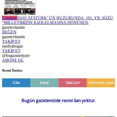
Gündem
10:01
ATATÜRK’ ÜN HUZURUNDA, 101. YIL SÖZÜ
“MİLLETİMİZİN KIZILELMASINA DÖNÜŞEN,
gazetevitamin
BEĞEN
gazetevitamin
TAKİP ET
medyabogaz
TAKİP ET
@bogazmedyatv
ABONE OL
Resmî İlanlar