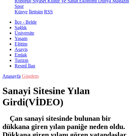
Röportaj
Siyaset
Kültür Ve Sanat
Ekonomi
Dünya
Magazin
Spor
Künye
İletişim
RSS
İlçe - Belde
Sağlık
Üniversite
Yaşam
Eğitim
Asayiş
Emlak
Turizm
Resmî İlan
Anasayfa
Gündem
Sanayi Sitesine Yılan
Girdi(VİDEO)
Çan sanayi sitesinde bulunan bir
dükkana giren yılan paniğe neden oldu.
Dükkana giren yılanı gören vatandaşlar