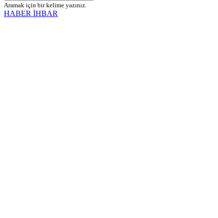
Aramak için bir kelime yazınız.
HABER İHBAR