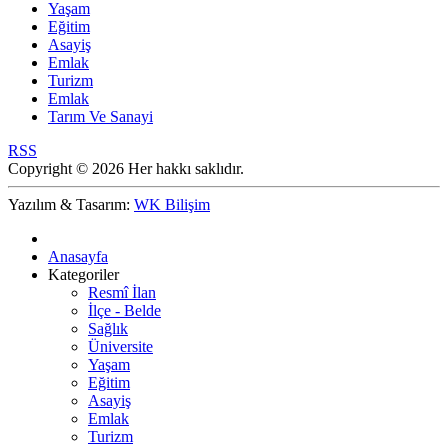
Yaşam
Eğitim
Asayiş
Emlak
Turizm
Emlak
Tarım Ve Sanayi
RSS
Copyright © 2026 Her hakkı saklıdır.
Yazılım & Tasarım:
WK Bilişim
Anasayfa
Kategoriler
Resmî İlan
İlçe - Belde
Sağlık
Üniversite
Yaşam
Eğitim
Asayiş
Emlak
Turizm