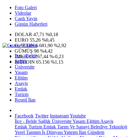
Foto Galeri
Videolar
Canlı Yayın
Günün Haberleri
DOLAR
47,71
%0,18
EURO
55,26
%0,45
G.ALTIN
6.681,90
%2,92
GÜMÜŞ
98
%4,42
İlçe - Belde
IMKB
13.767,44
%-0,23
Sağlık
BITCOIN
65.156
%1,15
Üniversite
Yaşam
Eğitim
Asayiş
Emlak
Turizm
Resmî İlan
Facebook
Twitter
Instagram
Youtube
İlçe - Belde
Sağlık
Üniversite
Yaşam
Eğitim
Asayiş
Emlak
Turizm
Emlak
Tarım Ve Sanayi
Belediye
Teknoloji
Yerel
Tanıtım
İş Dünyası
Yatırım
İlan
Gündem