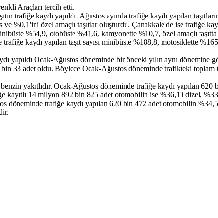
kli Araçları tercih etti.
tın trafiğe kaydı yapıldı. Ağustos ayında trafiğe kaydı yapılan taşıtla
e %0,1'ini özel amaçlı taşıtlar oluşturdu. Çanakkale'de ise trafiğe kayıt
e minibüste %54,9, otobüste %41,6, kamyonette %10,7, özel amaçlı taşı
 trafiğe kaydı yapılan taşıt sayısı minibüste %188,8, motosiklette %1
dı yapıldı Ocak-Ağustos döneminde bir önceki yılın aynı dönemine göre
20 bin 33 adet oldu. Böylece Ocak-Ağustos döneminde trafikteki toplam ta
enzin yakıtlıdır. Ocak-Ağustos döneminde trafiğe kaydı yapılan 620 bin 
iğe kayıtlı 14 milyon 892 bin 825 adet otomobilin ise %36,1'i dizel, %33,
os döneminde trafiğe kaydı yapılan 620 bin 472 adet otomobilin %34,5'i
ir.