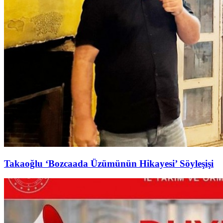
Takaoğlu ‘Bozcaada Üzümünün Hikayesi’ Söyleşişi