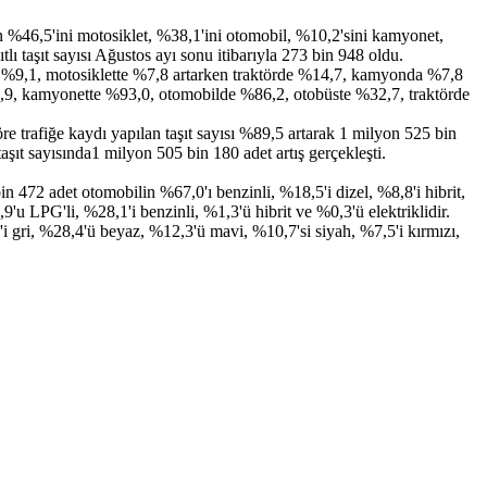
rın %46,5'ini motosiklet, %38,1'ini otomobil, %10,2'sini kamyonet,
lı taşıt sayısı Ağustos ayı sonu itibarıyla 273 bin 948 oldu.
tta %9,1, motosiklette %7,8 artarken traktörde %14,7, kamyonda %7,8
65,9, kamyonette %93,0, otomobilde %86,2, otobüste %32,7, traktörde
 trafiğe kaydı yapılan taşıt sayısı %89,5 artarak 1 milyon 525 bin
şıt sayısında1 milyon 505 bin 180 adet artış gerçekleşti.
472 adet otomobilin %67,0'ı benzinli, %18,5'i dizel, %8,8'i hibrit,
9'u LPG'li, %28,1'i benzinli, %1,3'ü hibrit ve %0,3'ü elektriklidir.
 gri, %28,4'ü beyaz, %12,3'ü mavi, %10,7'si siyah, %7,5'i kırmızı,