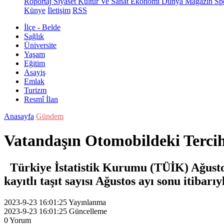
Röportaj
Siyaset
Kültür Ve Sanat
Ekonomi
Dünya
Magazin
Sp
Künye
İletişim
RSS
İlçe - Belde
Sağlık
Üniversite
Yaşam
Eğitim
Asayiş
Emlak
Turizm
Resmî İlan
Anasayfa
Gündem
Vatandaşın Otomobildeki Tercih
Türkiye İstatistik Kurumu (TÜİK) Ağustos 
kayıtlı taşıt sayısı Ağustos ayı sonu itibarı
2023-9-23 16:01:25
Yayınlanma
2023-9-23 16:01:25
Güncelleme
0
Yorum