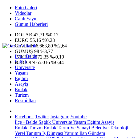
Foto Galeri
Videolar
Canlı Yayın
Günün Haberleri
DOLAR
47,71
%0,17
EURO
55,16
%0,28
G.ALTIN
6.663,89
%2,64
GÜMÜŞ
98
%3,77
İlçe - Belde
IMKB
13.772,35
%-0,19
Sağlık
BITCOIN
65.016
%0,44
Üniversite
Yaşam
Eğitim
Asayiş
Emlak
Turizm
Resmî İlan
Facebook
Twitter
Instagram
Youtube
İlçe - Belde
Sağlık
Üniversite
Yaşam
Eğitim
Asayiş
Emlak
Turizm
Emlak
Tarım Ve Sanayi
Belediye
Teknoloji
Yerel
Tanıtım
İş Dünyası
Yatırım
İlan
Gündem