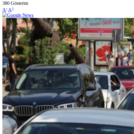
380
Gösterim
-
+
A
A