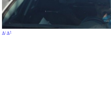
-
+
A
A