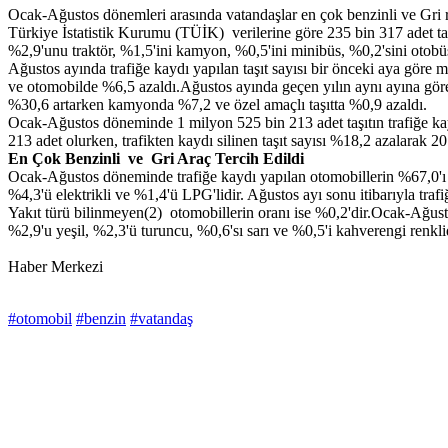
Ocak-Ağustos dönemleri arasında vatandaşlar en çok benzinli ve Gri ren
Türkiye İstatistik Kurumu (TÜİK) verilerine göre 235 bin 317 adet taşı
%2,9'unu traktör, %1,5'ini kamyon, %0,5'ini minibüs, %0,2'sini otobüs v
Ağustos ayında trafiğe kaydı yapılan taşıt sayısı bir önceki aya gör
ve otomobilde %6,5 azaldı.Ağustos ayında geçen yılın aynı ayına göre
%30,6 artarken kamyonda %7,2 ve özel amaçlı taşıtta %0,9 azaldı.
Ocak-Ağustos döneminde 1 milyon 525 bin 213 adet taşıtın trafiğe kay
213 adet olurken, trafikten kaydı silinen taşıt sayısı %18,2 azalarak 
En
Ç
ok Benzinli ve Gri Ara
ç
Tercih Edildi
Ocak-Ağustos döneminde trafiğe kaydı yapılan otomobillerin %67,0'ı b
%4,3'ü elektrikli ve %1,4'ü LPG'lidir. Ağustos ayı sonu itibarıyla traf
Yakıt türü bilinmeyen(2) otomobillerin oranı ise %0,2'dir.Ocak-Ağust
%2,9'u yeşil, %2,3'ü turuncu, %0,6'sı sarı ve %0,5'i kahverengi renklid
Haber Merkezi
#otomobil
#benzin
#vatandaş