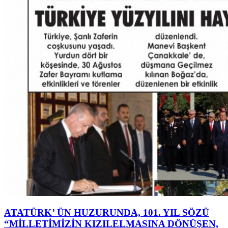
ATATÜRK’ ÜN HUZURUNDA, 101. YIL SÖZÜ
“MİLLETİMİZİN KIZILELMASINA DÖNÜŞEN,