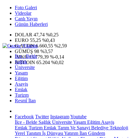
Foto Galeri
Videolar
Canlı Yayın
Günün Haberleri
DOLAR
47,74
%0,25
EURO
55,25
%0,43
G.ALTIN
6.660,55
%2,59
GÜMÜŞ
98
%3,57
İlçe - Belde
IMKB
13.779,39
%-0,14
Sağlık
BITCOIN
65.204
%0,02
Üniversite
Yaşam
Eğitim
Asayiş
Emlak
Turizm
Resmî İlan
Facebook
Twitter
Instagram
Youtube
İlçe - Belde
Sağlık
Üniversite
Yaşam
Eğitim
Asayiş
Emlak
Turizm
Emlak
Tarım Ve Sanayi
Belediye
Teknoloji
Yerel
Tanıtım
İş Dünyası
Yatırım
İlan
Gündem