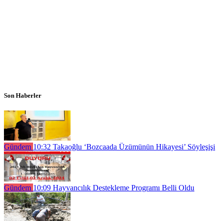
Son Haberler
Gündem
10:32
Takaoğlu ‘Bozcaada Üzümünün Hikayesi’ Söyleşişi
Gündem
10:09
Hayvancılık Destekleme Programı Belli Oldu