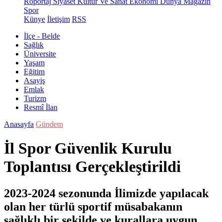
Röportaj
Siyaset
Kültür Ve Sanat
Ekonomi
Dünya
Magazin
Spor
Künye
İletişim
RSS
İlçe - Belde
Sağlık
Üniversite
Yaşam
Eğitim
Asayiş
Emlak
Turizm
Resmî İlan
Anasayfa
Gündem
İl Spor Güvenlik Kurulu
Toplantısı Gerçekleştirildi
2023-2024 sezonunda İlimizde yapılacak
olan her türlü sportif müsabakanın
sağlıklı bir şekilde ve kurallara uygun