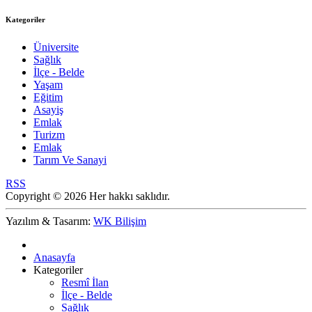
Kategoriler
Üniversite
Sağlık
İlçe - Belde
Yaşam
Eğitim
Asayiş
Emlak
Turizm
Emlak
Tarım Ve Sanayi
RSS
Copyright © 2026 Her hakkı saklıdır.
Yazılım & Tasarım:
WK Bilişim
Anasayfa
Kategoriler
Resmî İlan
İlçe - Belde
Sağlık