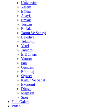
Üniversite
Yaşam
Eğitim
Asayiş
Emlak
Turizm
Emlak
Tarım Ve Sanayi
Belediye
Teknoloji
Yerel
Tanıtım
İş Dünyası
Yatırım
İlan
Gündem
Röportaj
Siyaset
Kültür Ve Sanat
Ekonomi
Dünya
Magazin
Spor
Foto Galeri
Video