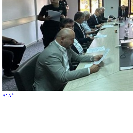
-
+
A
A