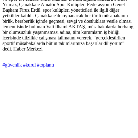
Yılmaz, Çanakkale Amatör Spor Kulüpleri Federasyonu Genel
Başkanı Firuz Erdil, spor kulüpleri yöneticileri ile ilgili diğer
yetkililer katıldı. Çanakkale'de oynanacak her türlü müsabakanın
birlik, beraberlik içinde geçmesi, sevgi ve dostluklara vesile olması
temennisinde bulunan Vali İlhami AKTAŞ, müsabakalarda herhangi
bir olumsuzluk yaşanmaması adına, tüm kurumların iş birliği
içerisinde titizlikle çalışması talimatını vererek, “gerçekleştirilen
sportif müsabakalarda bütün takımlarımıza başarılar diliyorum”
dedi. Haber Merkezi
#güvenlik
#kurul
#toplantı