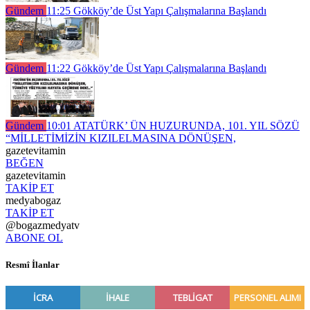
Gündem
11:25
Gökköy’de Üst Yapı Çalışmalarına Başlandı
Gündem
11:22
Gökköy’de Üst Yapı Çalışmalarına Başlandı
Gündem
10:01
ATATÜRK’ ÜN HUZURUNDA, 101. YIL SÖZÜ
“MİLLETİMİZİN KIZILELMASINA DÖNÜŞEN,
gazetevitamin
BEĞEN
gazetevitamin
TAKİP ET
medyabogaz
TAKİP ET
@bogazmedyatv
ABONE OL
Resmî İlanlar