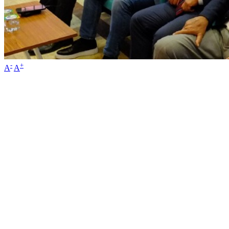
-
+
A
A