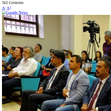
562
Gösterim
-
+
A
A