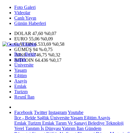
Foto Galeri
Videolar
Canlı Yayın
Günün Haberleri
DOLAR
47,60
%0,07
EURO
55,06
%0,09
G.ALTIN
6.533,69
%0,58
GÜMÜŞ
94
%-0,75
İlçe - Belde
IMKB
13.746,75
%0,32
Sağlık
BITCOIN
64.436
%0,17
Üniversite
Yaşam
Eğitim
Asayiş
Emlak
Turizm
Resmî İlan
Facebook
Twitter
Instagram
Youtube
İlçe - Belde
Sağlık
Üniversite
Yaşam
Eğitim
Asayiş
Emlak
Turizm
Emlak
Tarım Ve Sanayi
Belediye
Teknoloji
Yerel
Tanıtım
İş Dünyası
Yatırım
İlan
Gündem