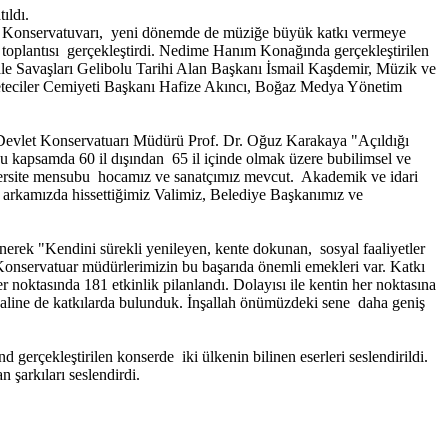
ıldı.
let Konservatuvarı, yeni dönemde de müziğe büyük katkı vermeye
m toplantısı gerçekleştirdi. Nedime Hanım Konağında gerçekleştirilen
e Savaşları Gelibolu Tarihi Alan Başkanı İsmail Kaşdemir, Müzik ve
teciler Cemiyeti Başkanı Hafize Akıncı, Boğaz Medya Yönetim
 Devlet Konservatuarı Müdürü Prof. Dr. Oğuz Karakaya "Açıldığı
 Bu kapsamda 60 il dışından 65 il içinde olmak üzere bubilimsel ve
üniversite mensubu hocamız ve sanatçımız mevcut. Akademik ve idari
n arkamızda hissettiğimiz Valimiz, Belediye Başkanımız ve
erek "Kendini sürekli yenileyen, kente dokunan, sosyal faaliyetler
. Konservatuar müdürlerimizin bu başarıda önemli emekleri var. Katkı
r noktasında 181 etkinlik pilanlandı. Dolayısı ile kentin her noktasına
ivaline de katkılarda bulunduk. İnşallah önümüzdeki sene daha geniş
rçekleştirilen konserde iki ülkenin bilinen eserleri seslendirildi.
arkıları seslendirdi.