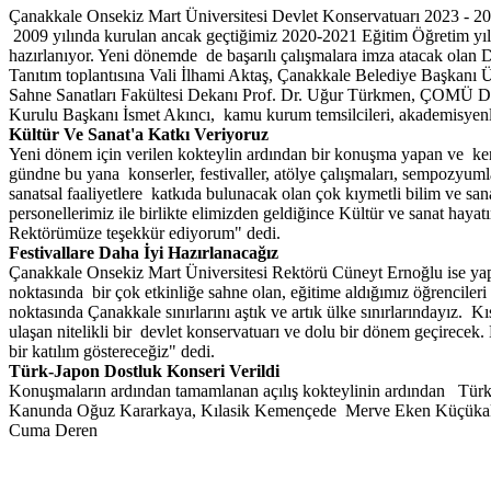
Çanakkale Onsekiz Mart Üniversitesi Devlet Konservatuarı 2023 - 2024 b
2009 yılında kurulan ancak geçtiğimiz 2020-2021 Eğitim Öğretim yıl
hazırlanıyor. Yeni dönemde de başarılı çalışmalara imza atacak olan D
Tanıtım toplantısına Vali İlhami Aktaş, Çanakkale Belediye Başkan
Sahne Sanatları Fakültesi Dekanı Prof. Dr. Uğur Türkmen, ÇOMÜ D
Kurulu Başkanı İsmet Akıncı, kamu kurum temsilcileri, akademisyenler
K
ü
lt
ü
r Ve Sanat'a Katkı Veriyoruz
Yeni dönem için verilen kokteylin ardından bir konuşma yapan ve k
gündne bu yana konserler, festivaller, atölye çalışmaları, sempozyumla
sanatsal faaliyetlere katkıda bulunacak olan çok kıymetli bilim ve sa
personellerimiz ile birlikte elimizden geldiğince Kültür ve sanat ha
Rektörümüze teşekkür ediyorum" dedi.
Festivallare Daha İyi Hazırlanacağız
Çanakkale Onsekiz Mart Üniversitesi Rektörü Cüneyt Ernoğlu ise yaptı
noktasında bir çok etkinliğe sahne olan, eğitime aldığımız öğrenciler
noktasında Çanakkale sınırlarını aştık ve artık ülke sınırlarındayız. 
ulaşan nitelikli bir devlet konservatuarı ve dolu bir dönem geçirecek
bir katılım göstereceğiz" dedi.
T
ü
rk-Japon Dostluk Konseri Verildi
Konuşmaların ardından tamamlanan açılış kokteylinin ardından Türk-J
Kanunda Oğuz Kararkaya, Kılasik Kemençede Merve Eken Küçükaksoy,E
Cuma Deren