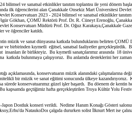
ilimsel ve sanatsal etkinlikler tanıtım toplantısı ile yeni dönem başlat
ında ilk öğrencilerini alan Çanakkale Onsekiz Mart Üniversitesi Dev
evlet Konservatuarı 2023 - 2024 bilimsel ve sanatsal etkinlikler tanıtı
ı Ülgür Gökhan, ÇOMÜ Rektörü Prof. Dr. R. Cüneyt Erenoğlu, Çanakkal
evlet Konservatuarı Müdürü Prof. Dr. Oğuz Karakaya,Çanakkale Gaze
 ve öğrenciler katıldı.
entin müzik ve sanat dünyasına katkıda bulunduklarını belirten ÇOMÜ
r ve birbirinden kıymetli eğitsel, sanatsal faaliyetler gerçekleştirdik.
nat insanları ile birlikteyiz. Bu kıymetli sanatçılarımız arasında 18 
yatına katkıda bulunmaya çalışıyoruz. Bu anlamda desteklerini her zama
ğı açıklamasında, konservatuarın müzik alanındaki çalışmalarına değin
i nitelikli bir müzik ve sanat eğitimi sonucunda ülkeye kazandırıyoruz
Kısa sürede konservatuarımız güzel işler başardı. Bu döenem de kentin he
. Bu kapsamda geçtiğimiz hafta gerçekleştirilen Troya Kültür Yolu Fest
apon Dostluk konseri verildi. Nedime Hanım Konağı Gösteri salonund ge
rhu'da NataukoDoı çalgıda dururken solist İlknurt Mert ise çalınan ş