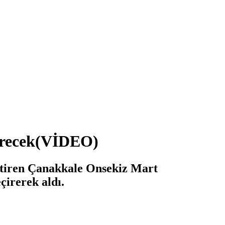
erecek(VİDEO)
ettiren Çanakkale Onsekiz Mart
çirerek aldı.