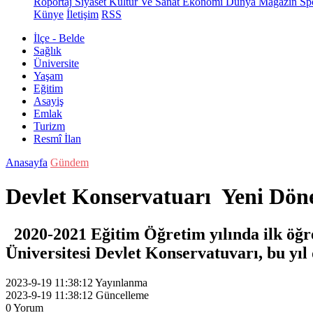
Röportaj
Siyaset
Kültür Ve Sanat
Ekonomi
Dünya
Magazin
Sp
Künye
İletişim
RSS
İlçe - Belde
Sağlık
Üniversite
Yaşam
Eğitim
Asayiş
Emlak
Turizm
Resmî İlan
Anasayfa
Gündem
Devlet Konservatuarı Yeni Dö
2020-2021 Eğitim Öğretim yılında ilk öğre
Üniversitesi Devlet Konservatuvarı, bu yıl 
2023-9-19 11:38:12
Yayınlanma
2023-9-19 11:38:12
Güncelleme
0
Yorum