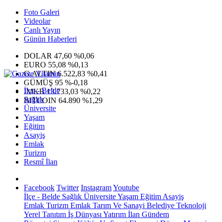
Foto Galeri
Videolar
Canlı Yayın
Günün Haberleri
DOLAR
47,60
%0,06
EURO
55,08
%0,13
G.ALTIN
6.522,83
%0,41
GÜMÜŞ
95
%-0,18
İlçe - Belde
IMKB
13.733,03
%0,22
Sağlık
BITCOIN
64.890
%1,29
Üniversite
Yaşam
Eğitim
Asayiş
Emlak
Turizm
Resmî İlan
Facebook
Twitter
Instagram
Youtube
İlçe - Belde
Sağlık
Üniversite
Yaşam
Eğitim
Asayiş
Emlak
Turizm
Emlak
Tarım Ve Sanayi
Belediye
Teknoloji
Yerel
Tanıtım
İş Dünyası
Yatırım
İlan
Gündem