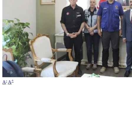
-
+
A
A