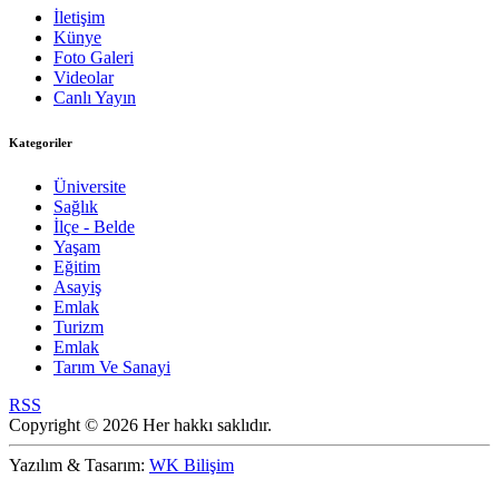
İletişim
Künye
Foto Galeri
Videolar
Canlı Yayın
Kategoriler
Üniversite
Sağlık
İlçe - Belde
Yaşam
Eğitim
Asayiş
Emlak
Turizm
Emlak
Tarım Ve Sanayi
RSS
Copyright © 2026 Her hakkı saklıdır.
Yazılım & Tasarım:
WK Bilişim