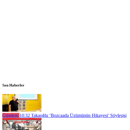
Son Haberler
Gündem
10:32
Takaoğlu ‘Bozcaada Üzümünün Hikayesi’ Söyleşişi