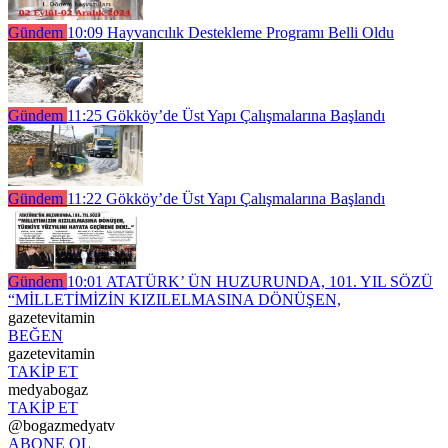
Gündem
10:09
Hayvancılık Destekleme Programı Belli Oldu
Gündem
11:25
Gökköy’de Üst Yapı Çalışmalarına Başlandı
Gündem
11:22
Gökköy’de Üst Yapı Çalışmalarına Başlandı
Gündem
10:01
ATATÜRK’ ÜN HUZURUNDA, 101. YIL SÖZÜ
“MİLLETİMİZİN KIZILELMASINA DÖNÜŞEN,
gazetevitamin
BEĞEN
gazetevitamin
TAKİP ET
medyabogaz
TAKİP ET
@bogazmedyatv
ABONE OL