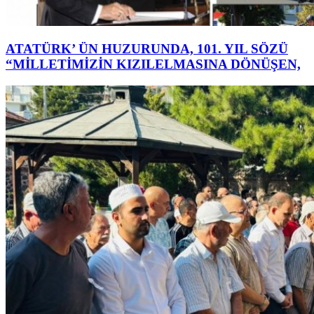
ATATÜRK’ ÜN HUZURUNDA, 101. YIL SÖZÜ
“MİLLETİMİZİN KIZILELMASINA DÖNÜŞEN,