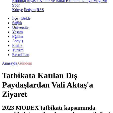
Röportaj
Siyaset
Kültür Ve Sanat
Ekonomi
Dünya
Magazin
Spor
Künye
İletişim
RSS
İlçe - Belde
Sağlık
Üniversite
Yaşam
Eğitim
Asayiş
Emlak
Turizm
Resmî İlan
Anasayfa
Gündem
Tatbikata Katılan Dış
Paydaşlardan Vali Aktaş'a
Ziyaret
2023 MODEX tatbikatı kapsamında