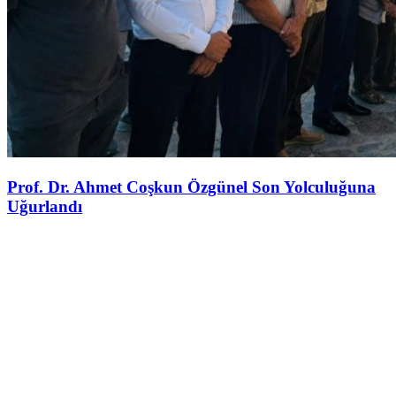
Prof. Dr. Ahmet Coşkun Özgünel Son Yolculuğuna
Uğurlandı