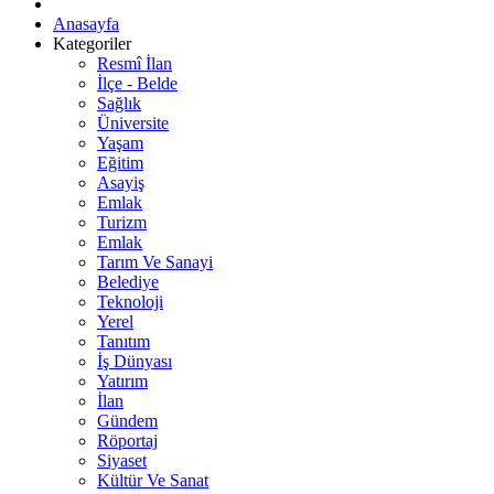
Anasayfa
Kategoriler
Resmî İlan
İlçe - Belde
Sağlık
Üniversite
Yaşam
Eğitim
Asayiş
Emlak
Turizm
Emlak
Tarım Ve Sanayi
Belediye
Teknoloji
Yerel
Tanıtım
İş Dünyası
Yatırım
İlan
Gündem
Röportaj
Siyaset
Kültür Ve Sanat