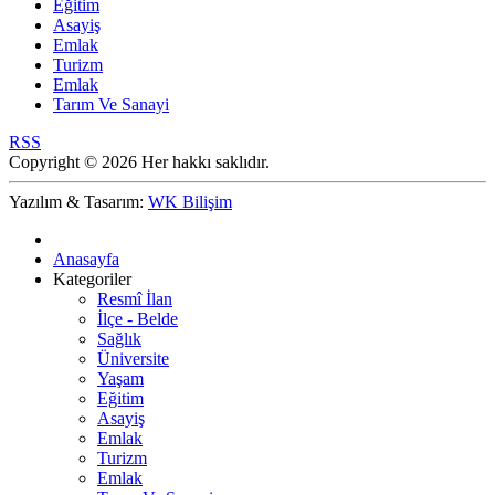
Eğitim
Asayiş
Emlak
Turizm
Emlak
Tarım Ve Sanayi
RSS
Copyright © 2026 Her hakkı saklıdır.
Yazılım & Tasarım:
WK Bilişim
Anasayfa
Kategoriler
Resmî İlan
İlçe - Belde
Sağlık
Üniversite
Yaşam
Eğitim
Asayiş
Emlak
Turizm
Emlak