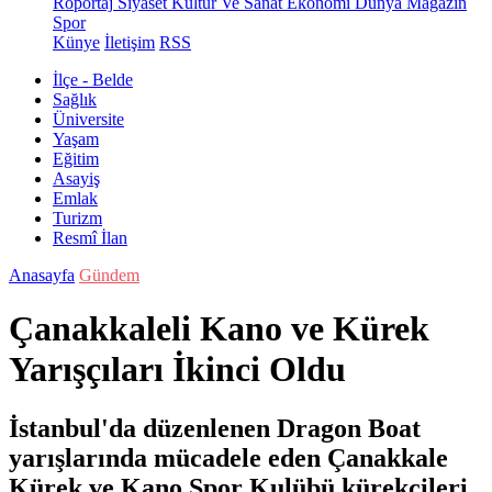
Röportaj
Siyaset
Kültür Ve Sanat
Ekonomi
Dünya
Magazin
Spor
Künye
İletişim
RSS
İlçe - Belde
Sağlık
Üniversite
Yaşam
Eğitim
Asayiş
Emlak
Turizm
Resmî İlan
Anasayfa
Gündem
Çanakkaleli Kano ve Kürek
Yarışçıları İkinci Oldu
İstanbul'da düzenlenen Dragon Boat
yarışlarında mücadele eden Çanakkale
Kürek ve Kano Spor Kulübü kürekçileri