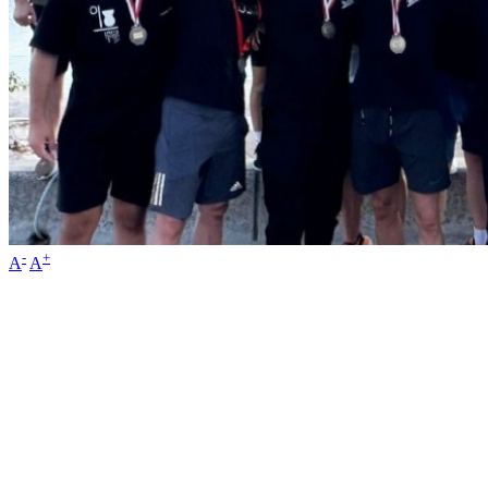
-
+
A
A