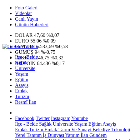
Foto Galeri
Videolar
Canlı Yayın
Günün Haberleri
DOLAR
47,60
%0,07
EURO
55,06
%0,09
G.ALTIN
6.533,69
%0,58
GÜMÜŞ
94
%-0,75
İlçe - Belde
IMKB
13.746,75
%0,32
Sağlık
BITCOIN
64.436
%0,17
Üniversite
Yaşam
Eğitim
Asayiş
Emlak
Turizm
Resmî İlan
Facebook
Twitter
Instagram
Youtube
İlçe - Belde
Sağlık
Üniversite
Yaşam
Eğitim
Asayiş
Emlak
Turizm
Emlak
Tarım Ve Sanayi
Belediye
Teknoloji
Yerel
Tanıtım
İş Dünyası
Yatırım
İlan
Gündem