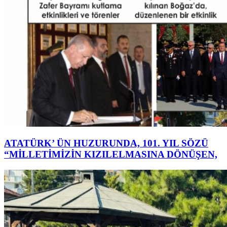
ATATÜRK’ ÜN HUZURUNDA, 101. YIL SÖZÜ
“MİLLETİMİZİN KIZILELMASINA DÖNÜŞEN,