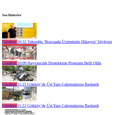
Son Haberler
Gündem
10:32
Takaoğlu ‘Bozcaada Üzümünün Hikayesi’ Söyleşişi
Gündem
10:09
Hayvancılık Destekleme Programı Belli Oldu
Gündem
11:25
Gökköy’de Üst Yapı Çalışmalarına Başlandı
Gündem
11:22
Gökköy’de Üst Yapı Çalışmalarına Başlandı