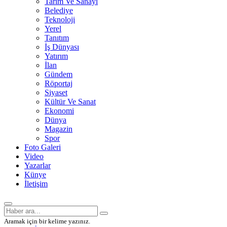
Tarım Ve Sanayi
Belediye
Teknoloji
Yerel
Tanıtım
İş Dünyası
Yatırım
İlan
Gündem
Röportaj
Siyaset
Kültür Ve Sanat
Ekonomi
Dünya
Magazin
Spor
Foto Galeri
Video
Yazarlar
Künye
İletişim
Aramak için bir kelime yazınız.