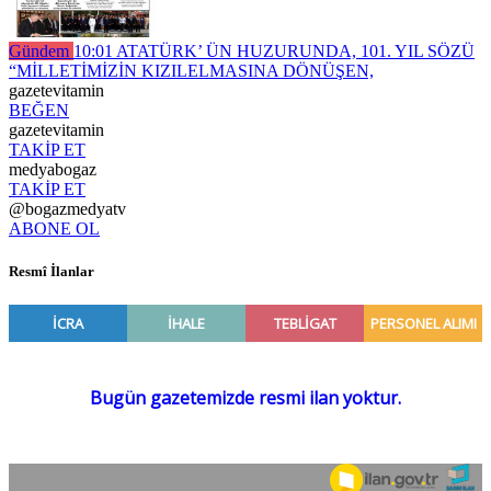
Gündem
10:01
ATATÜRK’ ÜN HUZURUNDA, 101. YIL SÖZÜ
“MİLLETİMİZİN KIZILELMASINA DÖNÜŞEN,
gazetevitamin
BEĞEN
gazetevitamin
TAKİP ET
medyabogaz
TAKİP ET
@bogazmedyatv
ABONE OL
Resmî İlanlar