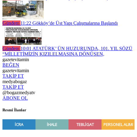
Gündem
11:22
Gökköy’de Üst Yapı Çalışmalarına Başlandı
Gündem
10:01
ATATÜRK’ ÜN HUZURUNDA, 101. YIL SÖZÜ
“MİLLETİMİZİN KIZILELMASINA DÖNÜŞEN,
gazetevitamin
BEĞEN
gazetevitamin
TAKİP ET
medyabogaz
TAKİP ET
@bogazmedyatv
ABONE OL
Resmî İlanlar