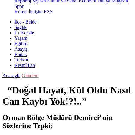
Röportaj
Siyaset
Kültür Ve Sanat
Ekonomi
Dünya
Magazin
Spor
Künye
İletişim
RSS
İlçe - Belde
Sağlık
Üniversite
Yaşam
Eğitim
Asayiş
Emlak
Turizm
Resmî İlan
Anasayfa
Gündem
“Doğal Hayat, Kül Oldu Nasıl
Can Kaybı Yok!?!..”
Orman Bölge Müdürü Demirci’ nin
Sözlerine Tepki;