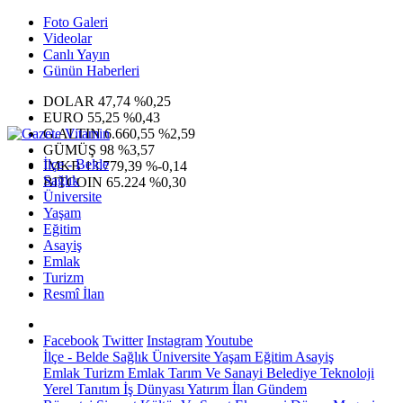
Foto Galeri
Videolar
Canlı Yayın
Günün Haberleri
DOLAR
47,74
%0,25
EURO
55,25
%0,43
G.ALTIN
6.660,55
%2,59
GÜMÜŞ
98
%3,57
İlçe - Belde
IMKB
13.779,39
%-0,14
Sağlık
BITCOIN
65.224
%0,30
Üniversite
Yaşam
Eğitim
Asayiş
Emlak
Turizm
Resmî İlan
Facebook
Twitter
Instagram
Youtube
İlçe - Belde
Sağlık
Üniversite
Yaşam
Eğitim
Asayiş
Emlak
Turizm
Emlak
Tarım Ve Sanayi
Belediye
Teknoloji
Yerel
Tanıtım
İş Dünyası
Yatırım
İlan
Gündem