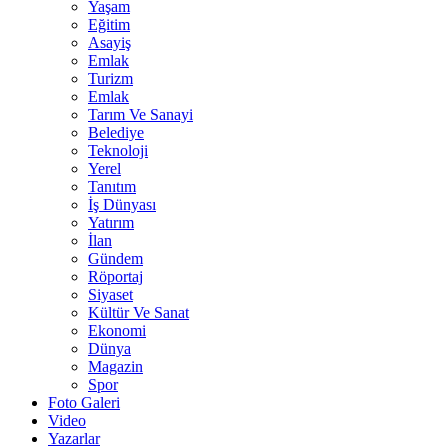
Yaşam
Eğitim
Asayiş
Emlak
Turizm
Emlak
Tarım Ve Sanayi
Belediye
Teknoloji
Yerel
Tanıtım
İş Dünyası
Yatırım
İlan
Gündem
Röportaj
Siyaset
Kültür Ve Sanat
Ekonomi
Dünya
Magazin
Spor
Foto Galeri
Video
Yazarlar