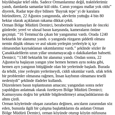
büyükbaşlar telef oldu. Sadece Ormanlarımız değil, traktörlerimiz
yandı, damlarda samanlar kül oldu. Canın yongası mallar yok oldu”
diyerek, Radar tepe diye bilinen ‘Bayrak tepe’ yi de karalara
büründüren, 22 Ağustos yangınında, alevlerin yuttuğu 4 bin 80
hektar olarak açıklanan rakama dikkat çekti.
Orman Bölge Müdürü Demirci, beraberinde kurmayları ile önceki
günlerde; yerel ve ulusal basın karşısında, kameraların önüne
geçmişti. “16 Temmuz'da çıkan bir yangınımız vardı. Orada 1240
hektarlık bir alanımız yandı. o yangında rüzgarın şiddetli olması
nemin düşük olması ve asıl sıkıntı yerleşim yerleriyle iç içe
olmasından kaynaklanan sıkıntılarımız vardı.” şeklinde sözler ile
Çanakkalelilerin uzun yıllar unutamayacağı o dakikalardan bahsetti.
Demirci; “1340 hektarlık bir alanımız yandı. Ondan sonra, 22
Ağustos'ta başlayan yangın yine hemen hemen aynı nokta gibi,
hemen ayrı yangının bitişiğinde olan bir yerlerinde başladı. Burada
da tehdit, yine yerleşim yerlerineydi, ciddi sıkıntılar vardı. ufak tefek
bir problemler olmasına rağmen, İnsan kaybının olmaması teselli
nedeniydi” şeklinde ifadeler kullandı.
Düzenlenen basın toplantısının amacını; yangından sonra neler
yapıldığını anlatmak olarak özetleyen Bölge Müdürü Demirci;
Kamuoyunu doğru bir şekilde bilgilendirmeyi amaçladıklarının da
altını çizdi.
Orman köylerinde oluşan zararlara değinen, arıcıların zararından söz
eden, bununla ilgili bir çalışma başlattıklarını da anlatan Orman
Bölge Müdürü Demirci, orman köyünde oturup köyün nüfusuna