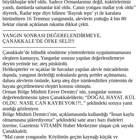
büyükbaşlar telef oldu. Sadece Ormanlarımız değil, traktörlerimiz
yandı, damlarda samanlar kül oldu. Canın yongası mallar yok oldu”
diyerek, Radar tepe diye bilinen ‘Bayrak tepe’ yi de karalara
büründüren 16 Temmuz yangınında, alevlerin yuttuğu 4 bin 80
hektar olarak açıklanan rakama dikkat çekti.
-----------------------------------------------
YANGIN SONRASI DEĞERELENDİRMEYE,
ÇANAKKALE’DE ÖFKE SELİ!!!
-----------------------------------------------
Çanakkale’de bilindik söndürme yöntemlerinin uygulanmamasını
eleştiren kamuoyu, Yangınlar sonrası yapılan değerlendirmeye
deyim yerinde ise; ateş püskürdü.
Helikopterler ve uçaklar ile havadan yapılan alevle mücadelenin
dışında, yangının ilerlediği noktalarda geniş şeritler açılmaması,
dahası alevlerin önünde, karşı ateş diye isimlendirilen yöntemin de
hayata geçirilmemesi eleştiri konusu olmuştu.
Orman Bölge Müdürü Enver Demirci’ nin, yangınlar sonrası
değerlendirmesini işiten Çanakkalelilerin; “DOĞAL HAYAT, KÜL
OLDU. NASIL CAN KAYBI YOK!?!..” şeklindeki soruya yanıt
aradığı gözleniyor.
Bölge Müdürü Demirci’nin, açıklamasında kullandığı “İnsan kaybı
olmamasına şükrediyoruz” şeklindeki satır aracı bazı ifadeleri
üzerine, Gazeteniz VİTAMİN Haber Merkezine ulaşan çok sayıda
Çanakkaleli;
“Mal canın yongasıdır. Köylünün geçim kaynağı küçük ve