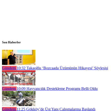
Son Haberler
Gündem
10:32
Takaoğlu ‘Bozcaada Üzümünün Hikayesi’ Söyleşişi
Gündem
10:09
Hayvancılık Destekleme Programı Belli Oldu
Gündem
11:25
Gökköy’de Üst Yapı Çalışmalarına Başlandı