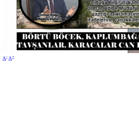
-
+
A
A