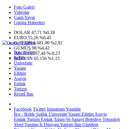
Foto Galeri
Videolar
Canlı Yayın
Günün Haberleri
DOLAR
47,71
%0,18
EURO
55,26
%0,45
G.ALTIN
6.681,90
%2,92
GÜMÜŞ
98
%4,42
İlçe - Belde
IMKB
13.767,44
%-0,23
Sağlık
BITCOIN
65.156
%1,15
Üniversite
Yaşam
Eğitim
Asayiş
Emlak
Turizm
Resmî İlan
Facebook
Twitter
Instagram
Youtube
İlçe - Belde
Sağlık
Üniversite
Yaşam
Eğitim
Asayiş
Emlak
Turizm
Emlak
Tarım Ve Sanayi
Belediye
Teknoloji
Yerel
Tanıtım
İş Dünyası
Yatırım
İlan
Gündem