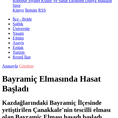
Röportaj
Siyaset
Kültür Ve Sanat
Ekonomi
Dünya
Magazin
Spor
Künye
İletişim
RSS
İlçe - Belde
Sağlık
Üniversite
Yaşam
Eğitim
Asayiş
Emlak
Turizm
Resmî İlan
Anasayfa
Gündem
Bayramiç Elmasında Hasat
Başladı
Kazdağlarındaki Bayramiç İlçesinde
yetiştirilen Çanakkale'nin tescilli elması
olan Bayramiç Elması hasadı başladı.