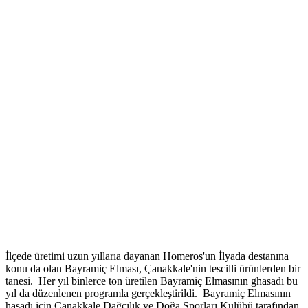
İlçede üretimi uzun yıllarıa dayanan Homeros'un İlyada destanına
konu da olan Bayramiç Elması, Çanakkale'nin tescilli ürünlerden bir
tanesi. Her yıl binlerce ton üretilen Bayramiç Elmasının ghasadı bu
yıl da düzenlenen programla gerçekleştirildi. Bayramiç Elmasının
hasadı için Çanakkale Dağcılık ve Doğa Sporları Kulübü tarafından