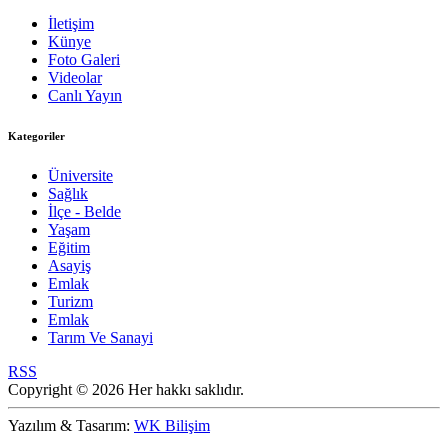
İletişim
Künye
Foto Galeri
Videolar
Canlı Yayın
Kategoriler
Üniversite
Sağlık
İlçe - Belde
Yaşam
Eğitim
Asayiş
Emlak
Turizm
Emlak
Tarım Ve Sanayi
RSS
Copyright © 2026 Her hakkı saklıdır.
Yazılım & Tasarım:
WK Bilişim