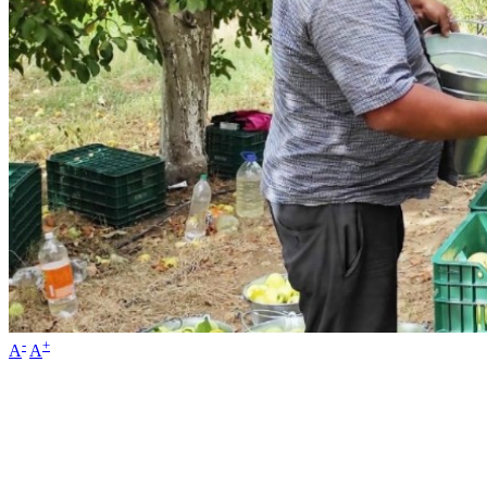
-
+
A
A