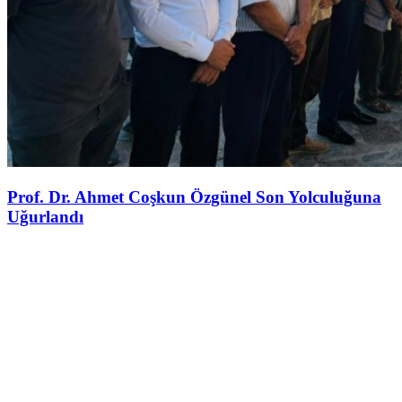
Prof. Dr. Ahmet Coşkun Özgünel Son Yolculuğuna
Uğurlandı