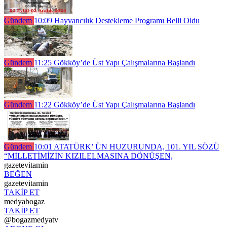
Gündem
10:09
Hayvancılık Destekleme Programı Belli Oldu
Gündem
11:25
Gökköy’de Üst Yapı Çalışmalarına Başlandı
Gündem
11:22
Gökköy’de Üst Yapı Çalışmalarına Başlandı
Gündem
10:01
ATATÜRK’ ÜN HUZURUNDA, 101. YIL SÖZÜ
“MİLLETİMİZİN KIZILELMASINA DÖNÜŞEN,
gazetevitamin
BEĞEN
gazetevitamin
TAKİP ET
medyabogaz
TAKİP ET
@bogazmedyatv