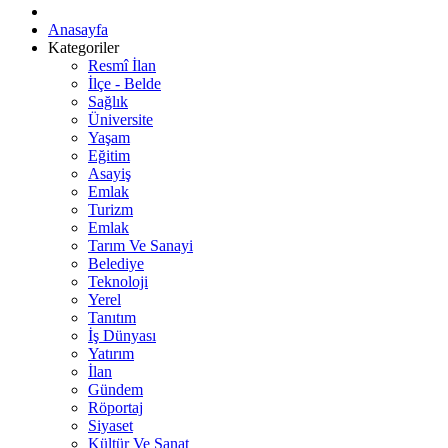
Anasayfa
Kategoriler
Resmî İlan
İlçe - Belde
Sağlık
Üniversite
Yaşam
Eğitim
Asayiş
Emlak
Turizm
Emlak
Tarım Ve Sanayi
Belediye
Teknoloji
Yerel
Tanıtım
İş Dünyası
Yatırım
İlan
Gündem
Röportaj
Siyaset
Kültür Ve Sanat