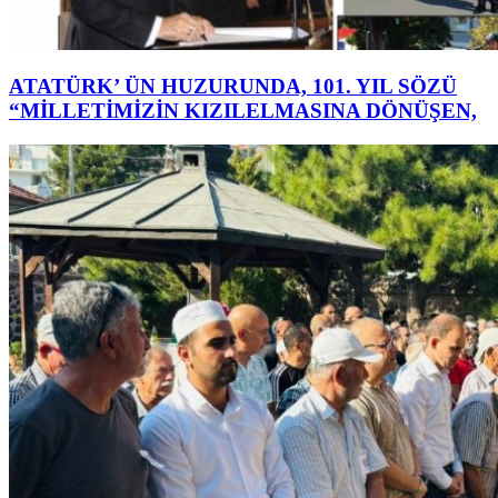
ATATÜRK’ ÜN HUZURUNDA, 101. YIL SÖZÜ
“MİLLETİMİZİN KIZILELMASINA DÖNÜŞEN,