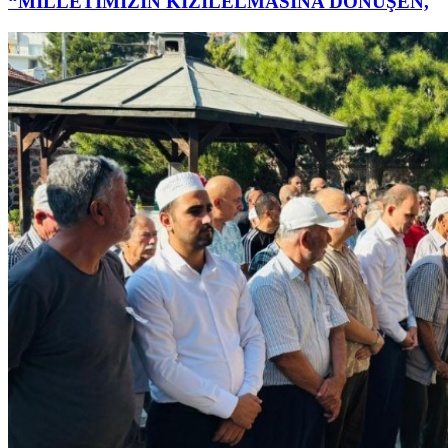
“MİLLETİMİZİN KIZILELMASINA DÖNÜŞEN,