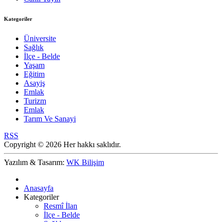
Kategoriler
Üniversite
Sağlık
İlçe - Belde
Yaşam
Eğitim
Asayiş
Emlak
Turizm
Emlak
Tarım Ve Sanayi
RSS
Copyright © 2026 Her hakkı saklıdır.
Yazılım & Tasarım:
WK Bilişim
Anasayfa
Kategoriler
Resmî İlan
İlçe - Belde