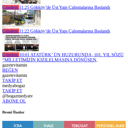
Gündem
11:25
Gökköy’de Üst Yapı Çalışmalarına Başlandı
Gündem
11:22
Gökköy’de Üst Yapı Çalışmalarına Başlandı
Gündem
10:01
ATATÜRK’ ÜN HUZURUNDA, 101. YIL SÖZÜ
“MİLLETİMİZİN KIZILELMASINA DÖNÜŞEN,
gazetevitamin
BEĞEN
gazetevitamin
TAKİP ET
medyabogaz
TAKİP ET
@bogazmedyatv
ABONE OL
Resmî İlanlar