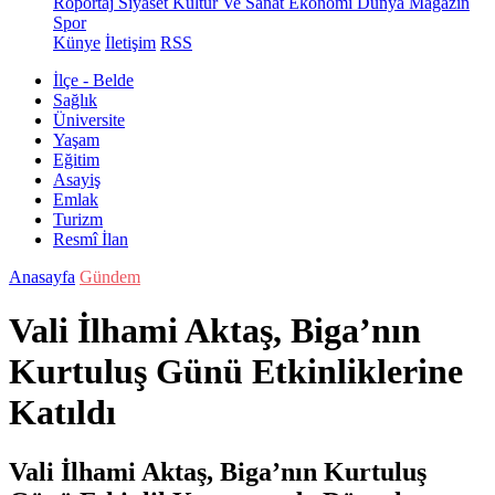
Röportaj
Siyaset
Kültür Ve Sanat
Ekonomi
Dünya
Magazin
Spor
Künye
İletişim
RSS
İlçe - Belde
Sağlık
Üniversite
Yaşam
Eğitim
Asayiş
Emlak
Turizm
Resmî İlan
Anasayfa
Gündem
Vali İlhami Aktaş, Biga’nın
Kurtuluş Günü Etkinliklerine
Katıldı
Vali İlhami Aktaş, Biga’nın Kurtuluş