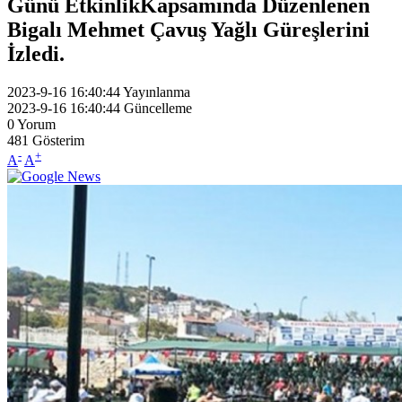
Günü EtkinlikKapsamında Düzenlenen
Bigalı Mehmet Çavuş Yağlı Güreşlerini
İzledi.
2023-9-16 16:40:44
Yayınlanma
2023-9-16 16:40:44
Güncelleme
0
Yorum
481
Gösterim
-
+
A
A