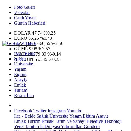
Foto Galeri
Videolar
Canlı Yayın
Günün Haberleri
DOLAR
47,74
%0,25
EURO
55,25
%0,43
G.ALTIN
6.660,55
%2,59
GÜMÜŞ
98
%3,57
İlçe - Belde
IMKB
13.779,39
%-0,14
Sağlık
BITCOIN
65.245
%0,23
Üniversite
Yaşam
Eğitim
Asayiş
Emlak
Turizm
Resmî İlan
Facebook
Twitter
Instagram
Youtube
İlçe - Belde
Sağlık
Üniversite
Yaşam
Eğitim
Asayiş
Emlak
Turizm
Emlak
Tarım Ve Sanayi
Belediye
Teknoloji
Yerel
Tanıtım
İş Dünyası
Yatırım
İlan
Gündem