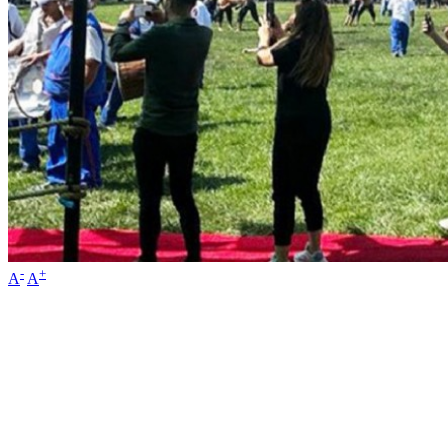
-
+
A
A