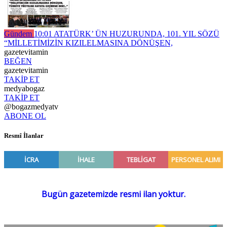
Gündem
10:01
ATATÜRK’ ÜN HUZURUNDA, 101. YIL SÖZÜ
“MİLLETİMİZİN KIZILELMASINA DÖNÜŞEN,
gazetevitamin
BEĞEN
gazetevitamin
TAKİP ET
medyabogaz
TAKİP ET
@bogazmedyatv
ABONE OL
Resmî İlanlar