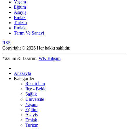
Yaşam
Eğitim
Asayiş
Emlak
Turizm
Emlak
Tarım Ve Sanayi
RSS
Copyright © 2026 Her hakkı saklıdır.
Yazılım & Tasarım:
WK Bilişim
Anasayfa
Kategoriler
Resmî İlan
İlçe - Belde
Sağlık
Üniversite
Yaşam
Eğitim
Asayiş
Emlak
Turizm