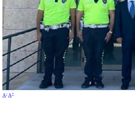
-
+
A
A