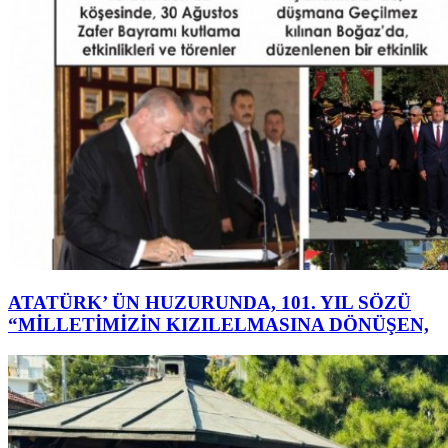
ATATÜRK’ ÜN HUZURUNDA, 101. YIL SÖZÜ
“MİLLETİMİZİN KIZILELMASINA DÖNÜŞEN,