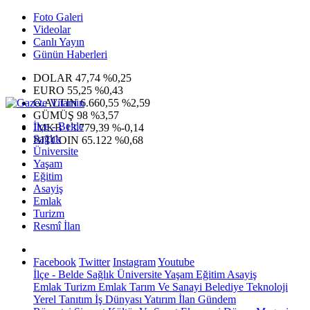
Foto Galeri
Videolar
Canlı Yayın
Günün Haberleri
DOLAR
47,74
%0,25
EURO
55,25
%0,43
G.ALTIN
6.660,55
%2,59
GÜMÜŞ
98
%3,57
İlçe - Belde
IMKB
13.779,39
%-0,14
Sağlık
BITCOIN
65.122
%0,68
Üniversite
Yaşam
Eğitim
Asayiş
Emlak
Turizm
Resmî İlan
Facebook
Twitter
Instagram
Youtube
İlçe - Belde
Sağlık
Üniversite
Yaşam
Eğitim
Asayiş
Emlak
Turizm
Emlak
Tarım Ve Sanayi
Belediye
Teknoloji
Yerel
Tanıtım
İş Dünyası
Yatırım
İlan
Gündem