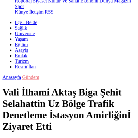
Röportaj
Siyaset
Kültür Ve Sanat
Ekonomi
Dünya
Magazin
Spor
Künye
İletişim
RSS
İlçe - Belde
Sağlık
Üniversite
Yaşam
Eğitim
Asayiş
Emlak
Turizm
Resmî İlan
Anasayfa
Gündem
Vali İlhami Aktaş Biga Şehit
Selahattin Uz Bölge Trafik
Denetleme İstasyon Amirliğinİ
Ziyaret Etti