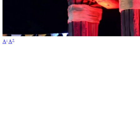
-
+
A
A