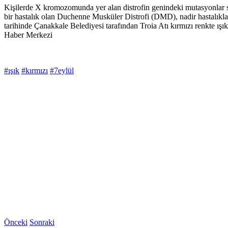
Kişilerde X kromozomunda yer alan distrofin genindeki mutasyonlar son
bir hastalık olan Duchenne Musküler Distrofi (DMD), nadir hastalıkla
tarihinde Çanakkale Belediyesi tarafından Troia Atı kırmızı renkte ışık
Haber Merkezi
#ışık
#kırmızı
#7eylül
Önceki
Sonraki