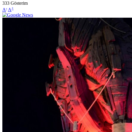
333
Gösterim
-
+
A
A