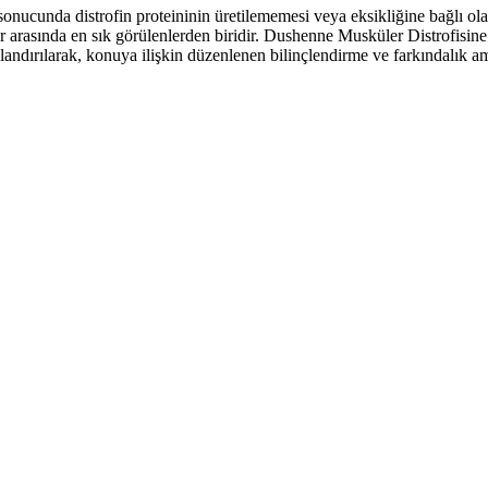
ucunda distrofin proteininin üretilememesi veya eksikliğine bağlı olara
r arasında en sık görülenlerden biridir. Dushenne Musküler Distrofisin
landırılarak, konuya ilişkin düzenlenen bilinçlendirme ve farkındalık am