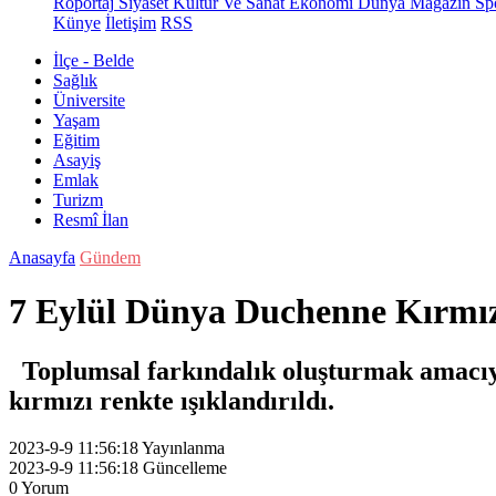
Röportaj
Siyaset
Kültür Ve Sanat
Ekonomi
Dünya
Magazin
Sp
Künye
İletişim
RSS
İlçe - Belde
Sağlık
Üniversite
Yaşam
Eğitim
Asayiş
Emlak
Turizm
Resmî İlan
Anasayfa
Gündem
7 Eylül Dünya Duchenne Kırmızı
Toplumsal farkındalık oluşturmak amacı
kırmızı renkte ışıklandırıldı.
2023-9-9 11:56:18
Yayınlanma
2023-9-9 11:56:18
Güncelleme
0
Yorum