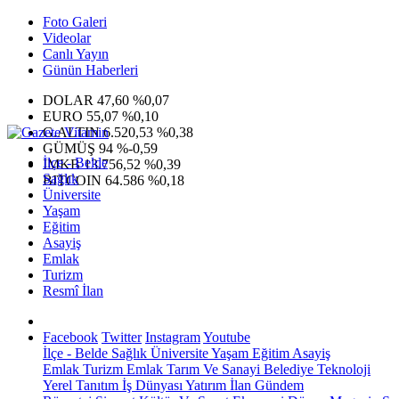
Foto Galeri
Videolar
Canlı Yayın
Günün Haberleri
DOLAR
47,60
%0,07
EURO
55,07
%0,10
G.ALTIN
6.520,53
%0,38
GÜMÜŞ
94
%-0,59
İlçe - Belde
IMKB
13.756,52
%0,39
Sağlık
BITCOIN
64.586
%0,18
Üniversite
Yaşam
Eğitim
Asayiş
Emlak
Turizm
Resmî İlan
Facebook
Twitter
Instagram
Youtube
İlçe - Belde
Sağlık
Üniversite
Yaşam
Eğitim
Asayiş
Emlak
Turizm
Emlak
Tarım Ve Sanayi
Belediye
Teknoloji
Yerel
Tanıtım
İş Dünyası
Yatırım
İlan
Gündem